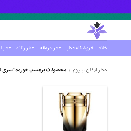
خانه
فروشگاه عطر
عطر مردانه
عطر زنانه
عطر ل
Ski
t
عطر ادکلن لیلیوم
/
محصولات برچسب خورده “سری INVICTUS”
conten