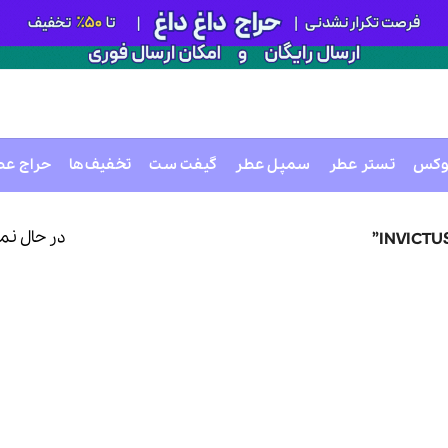
وکس
تستر عطر
سمپل عطر
گیفت ست
تخفیف‌ها
حراج عط
در حال نم