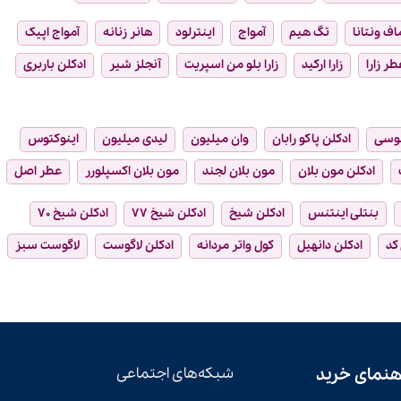
ماف ونتانا
تگ هیم
آمواج
اینترلود
هانر زنانه
آمواج اپیک
طر زارا
زارا ارکید
زارا بلو من اسپریت
آنجلز شیر
ادکلن باربری
وسی
ادکلن پاکو رابان
وان میلیون
لیدی میلیون
اینوکتوس
ادکلن مون بلان
مون بلان لجند
مون بلان اکسپلورر
عطر اصل
بنتلی اینتنس
ادکلن شیخ
ادکلن شیخ ۷۷
ادکلن شیخ ۷۰
 کد
ادکلن دانهیل
کول واتر مردانه
ادکلن لاگوست
لاگوست سبز
هنمای خرید
شبکه‌های اجتماعی