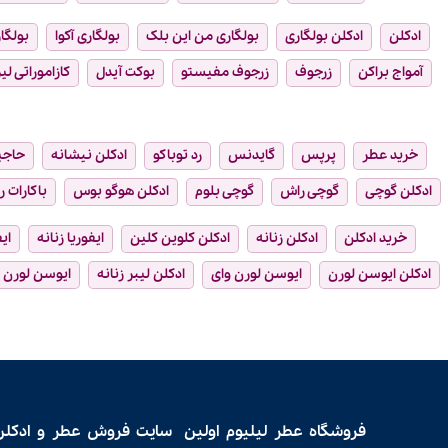
ادکلن
ادکلن بولگاری
بولگاری من این بلک
بولگاری آکوا
بولگار
آمواج براکن
زرجوف
زرجوف مفیستو
بوکت آیدل
کازاموراتی لیر
خرید عطر
پرپس
گایدنس
رد توباکو
ادکلن نیشانه
حاجی
ادکلن گوچی
گوچی راش
گوچی بلوم
ادکلن هوگو بوس
باکارات ر
خرید ادکلن
ادکلن زنانه
ادکلن کلوین کلین
ایفوریا زنانه
ای
ادکلن ایوسن لورن
ایوسن لورن وای
ادکلن لیبر زنانه
ایوسن لورن ل
فروشگاه عطر لیلیوم اولین سایت فروش
عطر و ادکلن