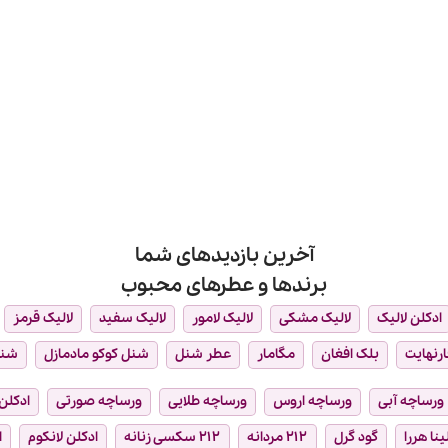
آخرین بازدیدهای شما
برندها و عطرهای محبوب
ادکلن لالیک
لالیک مشکی
لالیک لامور
لالیک سفید
لالیک قرمز
ارنهایت
بلک افغان
مگامار
عطر شنل
شنل کوکو مادمازل
شن
ورساچه آبی
ورساچه اروس
ورساچه طلایی
ورساچه صورتی
ادکلن 
ینا هررا
گود گرل
۲۱۲ مردانه
۲۱۲ سکسی زنانه
ادکلن لانکوم
ا