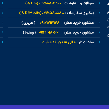
سوالات و سفارشات:
02155802800 (۱۰ تا ۱۸)
ط
پیگیری سفارشات :
02155805800 (فقط ۱۳ تا ۱۸)
مشاوره خرید عطر:
09121213128
( عزیزی )
مشاوره خرید عطر:
09122018066
( رهنما )
ن
ساعات کار:
۱۰ الی ۱۸ بجز تعطیلات