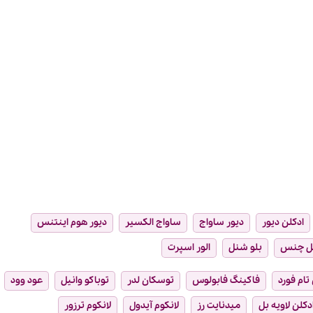
ادکلن دیور
دیور ساواج
ساواج الکسیر
دیور هوم اینتنس
ل چنس
بلو شنل
الور اسپرت
تام فورد
فاکینگ فابولوس
توسکان لدر
توباکو وانیل
عود وود
دکلن لاویه بل
میدنایت رز
لانکوم آیدول
لانکوم ترزور