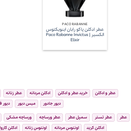
+
PACO RABANNE
عطر ادکلن پاکو رابان اینویکتوس
الکسیر | Paco Rabanne Invictus
Elixir
عطر و ادکلن
خرید عطر و ادکلن
ادکلن مردانه
عطر زنانه
دیور جادور
میس دیور
دیور ف
عطر
عطر تستر
سمپل عطر
عطر ورساچه
ورساچه مشکی
ادکلن کرید
اونتوس مردانه
اونتوس زنانه
ادکلن کارول