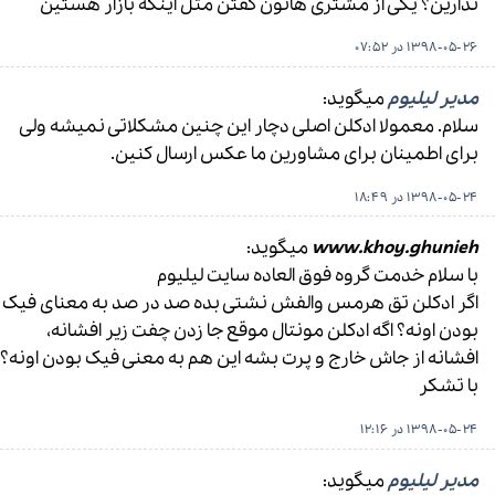
ندارین؟ یکی از مشتری هاتون گفتن مثل اینکه بازار هستین
1398-05-26 در 07:52
مدیر لیلیوم
میگوید:
سلام. معمولا ادکلن اصلی دچار این چنین مشکلاتی نمیشه ولی
برای اطمینان برای مشاورین ما عکس ارسال کنین.
1398-05-24 در 18:49
www.khoy.ghunieh
میگوید:
با سلام خدمت گروه فوق العاده سایت لیلیوم
اگر ادکلن تق هرمس والفش نشتی بده صد در صد به معنای فیک
بودن اونه؟ اگه ادکلن مونتال موقع جا زدن چفت زیر افشانه،
افشانه از جاش خارج و پرت بشه این هم به معنی فیک بودن اونه؟
با تشکر
1398-05-24 در 12:16
مدیر لیلیوم
میگوید: