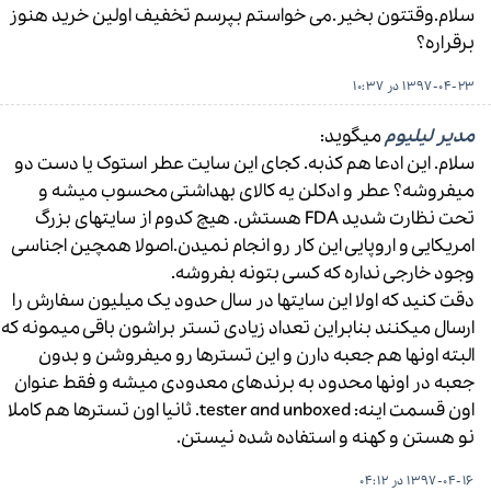
سلام.وقتتون بخیر.می خواستم بپرسم تخفیف اولین خرید هنوز
برقراره؟
1397-04-23 در 10:37
مدیر لیلیوم
میگوید:
سلام. این ادعا هم کذبه. کجای این سایت عطر استوک یا دست دو
میفروشه؟ عطر و ادکلن یه کالای بهداشتی محسوب میشه و
تحت نظارت شدید FDA هستش. هیچ کدوم از سایتهای بزرگ
امریکایی و اروپایی این کار رو انجام نمیدن.اصولا همچین اجناسی
وجود خارجی نداره که کسی بتونه بفروشه.
دقت کنید که اولا این سایتها در سال حدود یک میلیون سفارش را
ارسال میکنند بنابراین تعداد زیادی تستر براشون باقی میمونه که
البته اونها هم جعبه دارن و این تسترها رو میفروشن و بدون
جعبه در اونها محدود به برندهای معدودی میشه و فقط عنوان
اون قسمت اینه: tester and unboxed. ثانیا اون تسترها هم کاملا
نو هستن و کهنه و استفاده شده نیستن.
1397-04-16 در 04:12