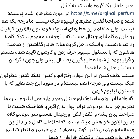
اخیرا داخل یک گروه وابسته به کانال
https://t.me/orginal_perfum
در مورد عطرهای شما پرسیده
شده و صراحتا گفتن عطرهای لیلیوم فیک نیست اما درجه یک هم
نیست! ولی اعتقاد دارن عطرهای استوک خودشون بالاترین کیفیت
رو دارن و کاملا اورجینال هست که باتوجه به مفهوم استوک کاملا
رد شده هست و اینکه داخل گروه شات هایی گذاشتن از صحبت
هاشون که با مسئول لیلیوم حرف زدن و کارشون تایید شده هستو
و قرار بوده از شما عطر بگیرن یه سال پیش ولی چون نگرفتن
باعث ناراحتی شما شده!
میشه لطف کنین در این موارد رفع ابهام کنین اینکه گفتن عطرتون
فیک نیست ولی درجه 1 هم نیست! و در مورد این چت هایی که با
مسئول لیلیوم کردن
اگه واقعا این همه استوک اورجینال وجود داره خب لیلیوم بیاره ما
بخریم چرا باید مردم دو برابر پول بدن اگرم واقعا فیک هست با
صراحت بیان بشه و انقدر نگن اورجینال هستو سر مردمو کلاه
بذارن ازتون خواهش میکنم شما که اطلاعات کامل دارید از این
مساله ابهام زدایی کنین گوش تعداد زیادی خریدار منتظر شنیدن
حرف های شماست. باتشکر فراوان از شما