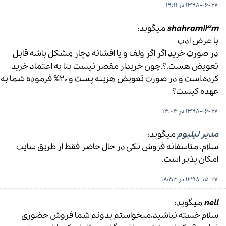
1398-06-27 در 19:11
shahram13m
میگوید:
با عرض ادب
در صورت خرید اگر اگر ولف و یا افشانه دچار مشکل باشه قابل
تعویض هست.؟.چون خریدار مقصر نیست بنا به اعتماد خرید
کرده.است و در صورت تعویض هزینه پست و 20% فرموده شما به
عهده کیست؟
1398-06-27 در 13:03
مدیر لیلیوم
میگوید:
سلام. متاسفانه فروش تکی در حال حاضر فقط از طریق سایت
امکان پذیر است.
1398-05-27 در 18:53
nell
میگوید:
سلام خسته نباشید،میخواستم بدونم شما فروش حضوری