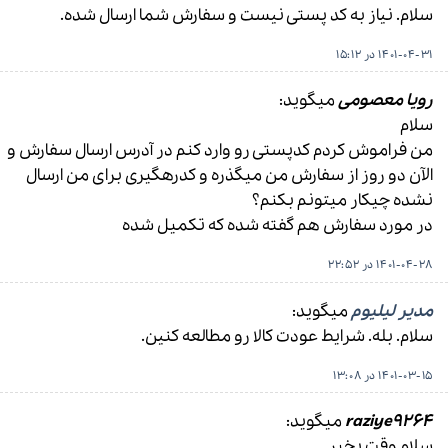
سلام. نیاز به کد پستی نیست و سفارش شما ارسال شده.
1401-04-31 در 15:12
رویا معصومی
میگوید:
سلام
من فراموش کردم کدپستی رو وارد کنم در آدرس ارسال سفارش و
الآن دو روز از سفارش من میگذره و کدرهگیری برای من ارسال
نشده چیکار میتونم بکنم؟
در مورد سفارش هم گفته شده که تکمیل شده
1401-04-28 در 22:52
مدیر لیلیوم
میگوید:
سلام. بله. شرایط عودت کالا رو مطالعه کنین.
1401-03-15 در 13:08
raziye9264
میگوید:
سلام وقت بخیر