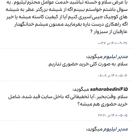
با عرض سلام و خسته نباشید خدمت عوامل محترم لیلیوم . یه
سوال داشتم خواستم ببینم اگه از شیشه بزرگتر عطر به شیشه
های کوچیک جیبی اسپری کنیم آیا از کیفیت کاسته میشه یا خیر
اگه راهکاری درست داره بفرمایید ممنون میشم خدانگهدار
عارفیان از سبزوار ?
1401-09-27 در 00:47
مدیر لیلیوم
میگوید:
سلام. به صورت کلی خرید حضوری نداریم.
1401-05-06 در 08:08
saharabedini415
میگوید:
سلام. وقت‌بخیر. آیا تخفیفاتی که داخل سایت قید شده، شامل
خرید حضوری هم میشه؟
1401-05-05 در 22:20
مدیر لیلیوم
میگوید: