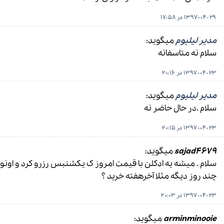
1397-04-29 در 17:58
مدیر لیلیوم
میگوید:
سلام نه متاسفانه
1397-04-23 در 20:16
مدیر لیلیوم
میگوید:
سلام .در حال حاضر نه
1397-04-23 در 20:15
sajad4679
میگوید:
سلام . میشه یه ادکلن با قیمت امروز ک یکشنبس رزرو کرد و اونو
چند روز دیگه مثلا آخرهفته خرید ؟
1397-04-23 در 20:03
arminminooie
میگوید: