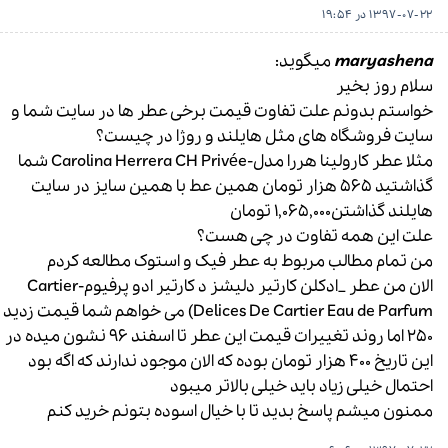
1397-07-22 در 19:54
maryashena
میگوید:
سلام روز بخیر
خواستم بدونم علت تفاوت قیمت برخی عطر ها در سایت شما و
سایت فروشگاه های مثل هایلند و روژا در چیست؟
مثلا عطر کارولینا هررا مدل-Carolina Herrera CH Privée شما
گذاشتید 565 هزار تومان همین عط با همین سایز در سایت
هایلند گذاشتن1,065,000 تومان
علت این همه تفاوت در چی هست؟
من تمام مطالب مربوط به عطر فیک و استوک مطالعه کردم
الان من عطر _ادکلن کارتیر دلیشز د کارتیر ادو پرفیوم-Cartier
Delices De Cartier Eau de Parfum) می خواهم شما قیمت زدید
250 اما روند تغییرات قیمت این عطر تا اسفند 96 نشون میده در
این تاریخ 400 هزار تومان بوده که الان موجود ندارند که اگه بود
احتمال خیلی زیاد باید خیلی بالاتر میبود
ممنون میشم پاسخ بدید تا با خیال اسوده بتونم خرید کنم