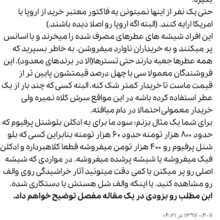
حتی یک نفر از اینها نمیتونن یه فاکتور معتبر خرید از اروپا یا
امریکا ارایه کنند. (البته اگه اروپا رو اصلا دیده باشند.)
این افراد شیشه های عطرهای مصرف شده را میخرند و با اسانس
پر میکنند و به خریداران ناوارد میفروشن. به خاطر بسپرید که
همه عطرها جعبه دارند حتی تسترها(الا در برندهای معدود). این
فروشندگان معمولا سی یا چهل درصد قیمتشون پایین تر از
قیمت ماست تا خریدار کمتر شک کنه. البته کسی که چند بار از یک
عطر استفاده کرده باشه در این مواقع سرش کلاه نمیره ولی
خریدار معمولی احتمالا در دام میافته.
برای شما یک مثال بزنم: سود ما برای یه ادکلن بلوشنل پرفیوم که
حدود ۸۰۰ هزار تومنه حدود ۶۰ هزار تومنه بنابراین کسی که بلو
شنل پرفیوم رو ۴۰۰ هزار تومن میفروشه قطعا کلاهبرداره و ادکلن
فیک میفروشه یا شیشه پرشده میفروشه. در مواردی که شیشه
اصلی رو پر میکنن با کمی دقت میتونید آثار خراشیدگی روی والف
رو مشاهده کنید. یا اینکه والف شل هستش یا دستکاری شده.
ابن مطلب رو بزودی در یک مقاله مفصل توضیح خواهم داد.
1397-04-11 در 04:21