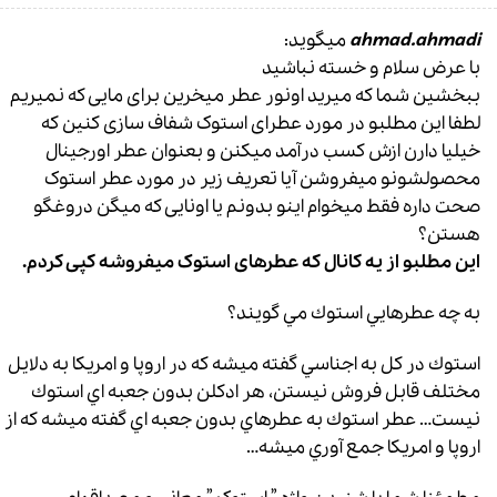
ahmad.ahmadi
میگوید:
با عرض سلام و خسته نباشید
ببخشین شما که میرید اونور عطر میخرین برای مایی که نمیریم
لطفا این مطلبو در مورد عطرای استوک شفاف سازی کنین که
خیلیا دارن ازش کسب درآمد میکنن و بعنوان عطر اورجینال
محصولشونو میفروشن آیا تعریف زیر در مورد عطر استوک
صحت داره فقط میخوام اینو بدونم یا اونایی که میگن دروغگو
هستن؟
این مطلبو از یه کانال که عطرهای استوک میفروشه کپی کردم.
به چه عطرهايي استوك مي گويند؟
استوك در كل به اجناسي گفته ميشه كه در اروپا و امريكا به دلايل
مختلف قابل فروش نيستن، هر ادكلن بدون جعبه اي استوك
نيست… عطر استوك به عطرهاي بدون جعبه اي گفته ميشه كه از
اروپا و امريكا جمع آوري ميشه…