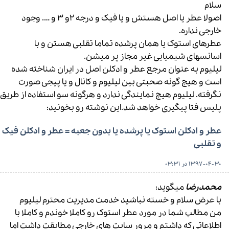
سلام
اصولا عطر یا اصل هستش و یا فیک و درجه ۲و ۳ و …. وجود
خارجی نداره.
عطرهای استوک یا همان پرشده تماما تقلبی هستن و با
اسانسهای شیمیایی غیر مجاز پر میشن.
لیلیوم به عنوان مرجع عطر و ادکلن اصل در ایران شناخته شده
است و هیچ گونه صحبتی بین لیلیوم و کانال و یا پیجی صورت
نگرفته. لیلیوم هیچ نمایندگی ندارد و هرگونه سو استفاده از طریق
پلیس فتا پیگیری خواهد شد.این نوشته رو بخونید:
عطر و ادکلن استوک یا پرشده یا بدون جعبه = عطر و ادکلن فیک
و تقلبی
1397-04-30 در 03:31
محمدرضا
میگوید:
با عرض سلام و خسته نباشید خدمت مدیریت محترم لیلیوم
من مطالب شما در مورد عطر استوک رو کاملا خوندم و کاملا با
اطلاعاتی که داشتم و مرور سایت های خارجی مطابقت داشت اما