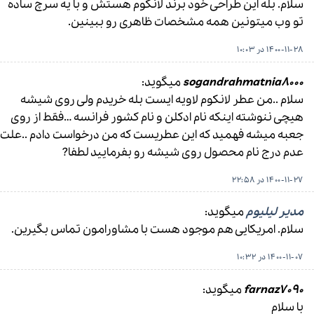
سلام. بله این طراحی خود برند لانکوم هستش و با یه سرچ ساده
تو وب میتونین همه مشخصات ظاهری رو ببینین.
1400-11-28 در 10:03
sogandrahmatnia8000
میگوید:
سلام ..من عطر لانکوم لاویه ایست بله خریدم ولی روی شیشه
هیچی ننوشته اینکه نام ادکلن و نام کشور فرانسه …فقط از روی
جعبه میشه فهمید که این عطریست که من درخواست دادم ..علت
عدم درج نام محصول روی شیشه رو بفرمایید لطفا?
1400-11-27 در 22:58
مدیر لیلیوم
میگوید:
سلام. امریکایی هم موجود هست با مشاورامون تماس بگیرین.
1400-11-07 در 10:32
farnaz7090
میگوید:
با سلام