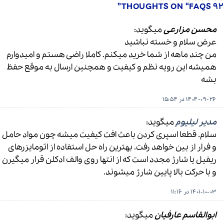
”
FAQS
92 THOUGHTS ON “
محسن مزارعی
میگوید:
عرض سلام و خسته نباشید
من چند ماهه از شما خرید میکنم. کاملا راضی هستم و امیدوارم
همیشه این رویه نظم و کیفیت و همچنین ارسال به موقع حفظ
بشه
1404-09-26 در 15:54
مدیر لیلیوم
میگوید:
سلام. قطعا اسپری کردن باعث افت کیفیت میشه چون مواد حامل
و فرار از بین خواهد رفت. بهترین راه حل استفاده از اتومایزرهای
ریفیل یا شارژ مجدد است که از انتها روی والف ادکلن قرار میگیرن
و با حرکت بالا پایین شارژ میشوند.
1401-10-03 در 11:16
ابوالقاسم عارفیان
میگوید: