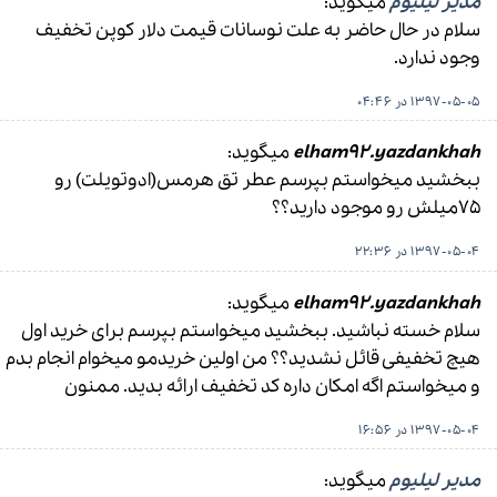
مدیر لیلیوم
میگوید:
سلام در حال حاضر به علت نوسانات قیمت دلار کوپن تخفیف
وجود ندارد.
1397-05-05 در 04:46
elham92.yazdankhah
میگوید:
ببخشید میخواستم بپرسم عطر تق هرمس(ادوتویلت) رو
۷۵میلش رو موجود دارید؟؟
1397-05-04 در 22:36
elham92.yazdankhah
میگوید:
سلام خسته نباشید. ببخشید میخواستم بپرسم برای خرید اول
هیچ تخفیفی قائل نشدید؟؟ من اولین خریدمو میخوام انجام بدم
و میخواستم اگه امکان داره کد تخفیف ارائه بدید. ممنون
1397-05-04 در 16:56
مدیر لیلیوم
میگوید: