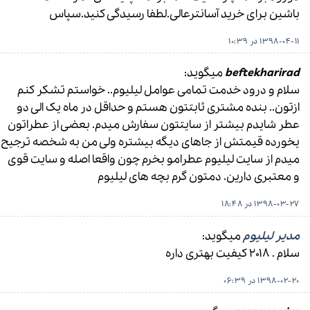
باشین برای خرید آسانترعالی.لطفا رسیدگی کنید.سپاس
1398-04-11 در 10:39
beftekharirad
میگوید:
سلام و درود خدمت تمامی عوامل لیلیوم.. خواستم تشکر کنم
ازتون.. بنده مشتری ثابتتون هستم و حداقل در ماه یک الی دو
عطر شایدم بیشتر از سایتتون سفارش میدم. بعضی از عطراتون
یخورده قیمتش از جاهای دیگه بیشتره ولی من به شخصه ترجیح
میدم از سایت لیلیوم عطرامو بخرم چون واقعا اصله و سایت قوی
و معتبری دارین. دمتون گرم بچه های لیلیوم
1398-03-27 در 18:48
مدیر لیلیوم
میگوید:
سلام . ۲۰۱۸ کیفیت بهتری داره
1398-02-20 در 06:39