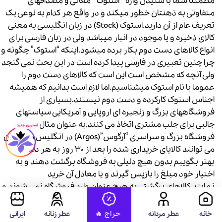
مطمئنا شما با شنیدن واژه ” استوک ” معانی و مصداقهای
متفاوتی به ذهنتان خطور میکند و در واقع هر کدام به نوعی یک
تعریف عام از آن دارید.استوک (Stock) در زبان انگلیسی به معنی
کالای ذخیره و یا موجود در انبار میباشد ولی در زبان فارسی برای
انواع کالاهای دست دوم بکار برده میشود.اینکه “استوک” چگونه و
چرا چنین تعبیری در فارسی پیدا کرده است در این بحث نمی گنجد
ولی آنچه که مشخص است این است که کالاهای دست دوم را
عموما با نام استوک میشناسیم.اما لازم است بدانیم که همیشه
اجناس استوک کارکرده و دست دوم نیستند.بسیاری از
فروشگاههای بزرگ و زنجیره ای اروپایی و آمریکایی سیاستهای
جالبی برای جلب مشتری اتخاذ می کنند.به عنوان مثال در
فروشگاه بزرگ و سراسری “آرگوس”(Argos) در انگلیس مشتریان
می توانند کالایای خریداری شده را بعد از 30 روز به هر دلیلی یا
بهتر بگوییم بدون هیچ دلیلی به فروشگاه برگشت دهند و به
اختیار خود مبلغ را بازپس گیرند و یا معادل آن خرید
نمایند.کالاهای برگشتی به هیچ عنوان وارد فروشگاه نمی شوند و
مستقیما به انبار فرستاده شده و پس از درجه بندی A,B,C و D به
صورت عمده به فروش میرسند. و بدین ترتیب شما ممکن است
خانه
عطر مردانه
عطر زنانه
ایرانی