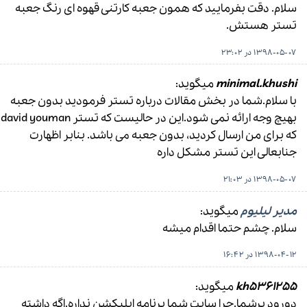
سلام. دقت بفرمایید که همون جعبه کارتنی قهوه ای رنگ جعبه
تستر هستش.
1398-05-07 در 23:02
minimal.khushi
میگوید:
با سلام.شما در بخش مقالات درباره تستر فرمودید بدون جعبه
بهیچ وجه ارائه نمی شود.این در حالیست که تستر david youman
که برای من ارسال کردید، بدون جعبه می باشد. بنابر اظهارت
جنابعالی این تستر مشکل داره
1398-05-07 در 21:03
مدیر لیلیوم
میگوید:
سلام. چشم حتما اقدام میشه
1398-04-12 در 16:42
kh5361255
میگوید:
دورود برشما.چرا سایت شما برنامه اپلیکشن نداره.اگه داشته