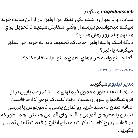
naghibiassieh
میگوید:
سلام. دو تا سوال داشتم يكي اينكه من اولين بار از اين سايت خريد
ميكنم ميخواستم بپرسم از وقتي سفارش ميديم تا تحويل براي
مشهد چند روز زمان ميبره؟
ديگه اينكه واسه اولين خريد كد تخفيف بايد به خريد من تعلق
ميگرفته يا خير؟
اگه اره اينو واسه خريدهاي بعدي ميتونم استفاده كنم؟
1397-09-28 در 04:34
مدیر لیلیوم
میگوید:
سلام. البته به طور معمول قیمتهای ما تا ۳۰ درصد پایین تر از
فروشگاههای بیرون هست. دقت کنید که برخی کالاها قابلیت
اضافه شدن به سبد خرید رو ندارن یعنی یا ناموجودن یا بررسی
نشدن یا عطرهای قدیمی با قیمتهای قدیمی هستن. همانطور که
در قوانین درج کامنت ذکر شده برای اطلاع از قیمت تلفنی تماس
بگیرید.