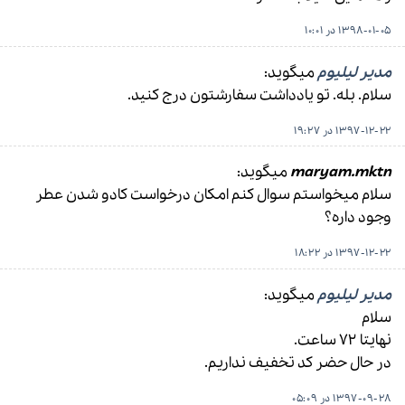
1398-01-05 در 10:01
مدیر لیلیوم
میگوید:
سلام. بله. تو یادداشت سفارشتون درج کنید.
1397-12-22 در 19:27
maryam.mktn
میگوید:
سلام میخواستم سوال کنم امکان درخواست کادو شدن عطر
وجود داره؟
1397-12-22 در 18:22
مدیر لیلیوم
میگوید:
سلام
نهایتا ۷۲ ساعت.
در حال حضر کد تخفیف نداریم.
1397-09-28 در 05:09