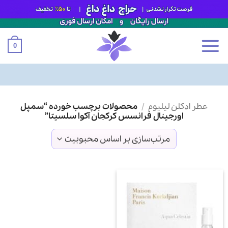
0
Ski
عطر ادکلن لیلیوم
/
محصولات برچسب خورده “سمپل
t
اورجینال فرانسس کرکجان آکوا سلسیتا”
conten