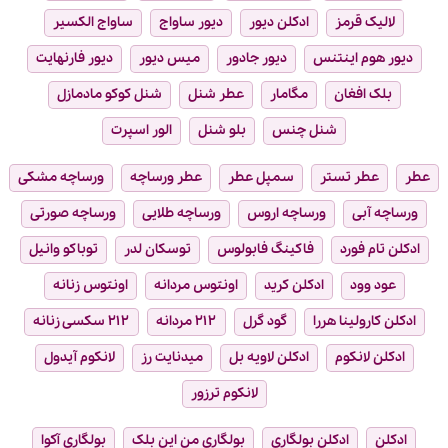
لالیک قرمز
ادکلن دیور
دیور ساواج
ساواج الکسیر
دیور هوم اینتنس
دیور جادور
میس دیور
دیور فارنهایت
بلک افغان
مگامار
عطر شنل
شنل کوکو مادمازل
شنل چنس
بلو شنل
الور اسپرت
عطر
عطر تستر
سمپل عطر
عطر ورساچه
ورساچه مشکی
ورساچه آبی
ورساچه اروس
ورساچه طلایی
ورساچه صورتی
ادکلن تام فورد
فاکینگ فابولوس
توسکان لدر
توباکو وانیل
عود وود
ادکلن کرید
اونتوس مردانه
اونتوس زنانه
ادکلن کارولینا هررا
گود گرل
۲۱۲ مردانه
۲۱۲ سکسی زنانه
ادکلن لانکوم
ادکلن لاویه بل
میدنایت رز
لانکوم آیدول
لانکوم ترزور
ادکلن
ادکلن بولگاری
بولگاری من این بلک
بولگاری آکوا