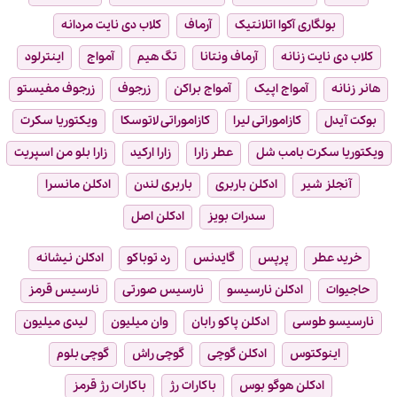
بولگاری آکوا اتلانتیک
آرماف
کلاب دی نایت مردانه
کلاب دی نایت زنانه
آرماف ونتانا
تگ هیم
آمواج
اینترلود
هانر زنانه
آمواج اپیک
آمواج براکن
زرجوف
زرجوف مفیستو
بوکت آیدل
کازاموراتی لیرا
کازاموراتی لاتوسکا
ویکتوریا سکرت
ویکتوریا سکرت بامب شل
عطر زارا
زارا ارکید
زارا بلو من اسپریت
آنجلز شیر
ادکلن باربری
باربری لندن
ادکلن مانسرا
سدرات بویز
ادکلن اصل
خرید عطر
پرپس
گایدنس
رد توباکو
ادکلن نیشانه
حاجیوات
ادکلن نارسیسو
نارسیس صورتی
نارسیس قرمز
نارسیسو طوسی
ادکلن پاکو رابان
وان میلیون
لیدی میلیون
اینوکتوس
ادکلن گوچی
گوچی راش
گوچی بلوم
ادکلن هوگو بوس
باکارات رژ
باکارات رژ قرمز