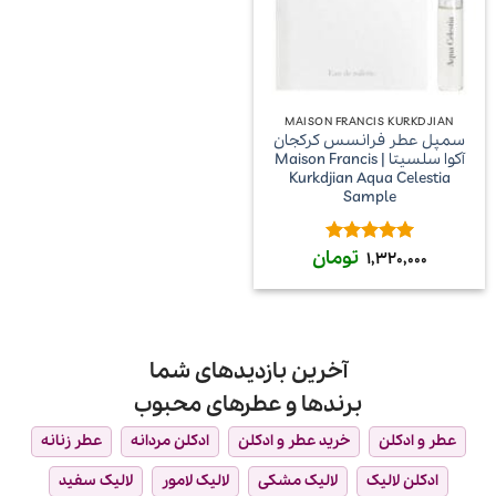
MAISON FRANCIS KURKDJIAN
سمپل عطر فرانسس کرکجان
آکوا سلسیتا | Maison Francis
Kurkdjian Aqua Celestia
Sample
تومان
امتیاز
5
از
1,320,000
5
آخرین بازدیدهای شما
برندها و عطرهای محبوب
عطر و ادکلن
خرید عطر و ادکلن
ادکلن مردانه
عطر زنانه
ادکلن لالیک
لالیک مشکی
لالیک لامور
لالیک سفید