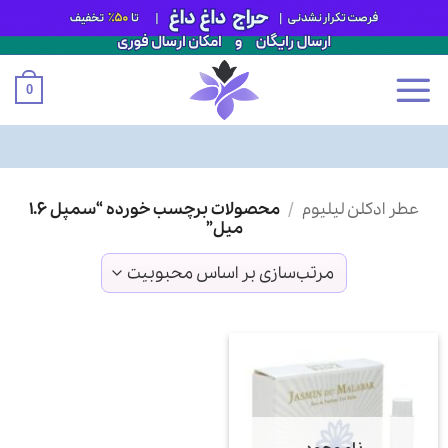
0
Ski
عطر ادکلن لیلیوم
/
محصولات برچسب خورده “سمپل ۱.۶
t
میل”
conten