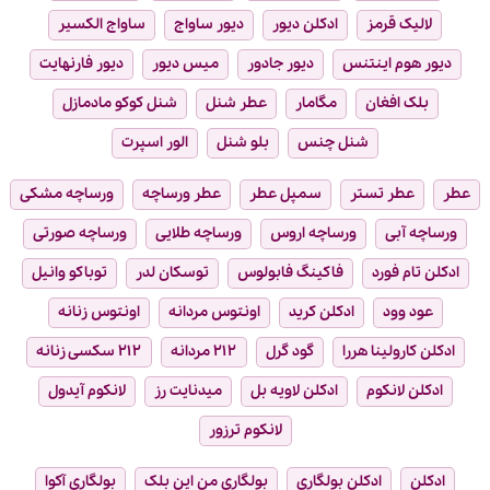
لالیک قرمز
ادکلن دیور
دیور ساواج
ساواج الکسیر
دیور هوم اینتنس
دیور جادور
میس دیور
دیور فارنهایت
بلک افغان
مگامار
عطر شنل
شنل کوکو مادمازل
شنل چنس
بلو شنل
الور اسپرت
عطر
عطر تستر
سمپل عطر
عطر ورساچه
ورساچه مشکی
ورساچه آبی
ورساچه اروس
ورساچه طلایی
ورساچه صورتی
ادکلن تام فورد
فاکینگ فابولوس
توسکان لدر
توباکو وانیل
عود وود
ادکلن کرید
اونتوس مردانه
اونتوس زنانه
ادکلن کارولینا هررا
گود گرل
۲۱۲ مردانه
۲۱۲ سکسی زنانه
ادکلن لانکوم
ادکلن لاویه بل
میدنایت رز
لانکوم آیدول
لانکوم ترزور
ادکلن
ادکلن بولگاری
بولگاری من این بلک
بولگاری آکوا