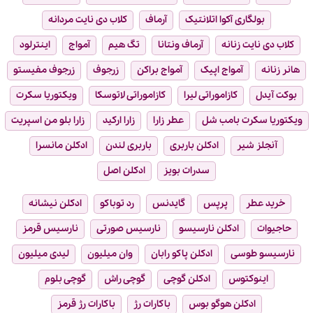
بولگاری آکوا اتلانتیک
آرماف
کلاب دی نایت مردانه
کلاب دی نایت زنانه
آرماف ونتانا
تگ هیم
آمواج
اینترلود
هانر زنانه
آمواج اپیک
آمواج براکن
زرجوف
زرجوف مفیستو
بوکت آیدل
کازاموراتی لیرا
کازاموراتی لاتوسکا
ویکتوریا سکرت
ویکتوریا سکرت بامب شل
عطر زارا
زارا ارکید
زارا بلو من اسپریت
آنجلز شیر
ادکلن باربری
باربری لندن
ادکلن مانسرا
سدرات بویز
ادکلن اصل
خرید عطر
پرپس
گایدنس
رد توباکو
ادکلن نیشانه
حاجیوات
ادکلن نارسیسو
نارسیس صورتی
نارسیس قرمز
نارسیسو طوسی
ادکلن پاکو رابان
وان میلیون
لیدی میلیون
اینوکتوس
ادکلن گوچی
گوچی راش
گوچی بلوم
ادکلن هوگو بوس
باکارات رژ
باکارات رژ قرمز