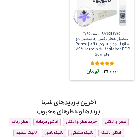
ناموجود
RANCE 1795 | رنس ۱۷۹۵
سمپل عطر رنس جاسمین دو
مالابار ادو پرفیوم زنانه | Rance
1795 Jasmin du Malabar EDP
Sample
تومان
امتیاز
5
از
1,320,000
5
آخرین بازدیدهای شما
برندها و عطرهای محبوب
عطر و ادکلن
خرید عطر و ادکلن
ادکلن مردانه
عطر زنانه
ادکلن لالیک
لالیک مشکی
لالیک لامور
لالیک سفید