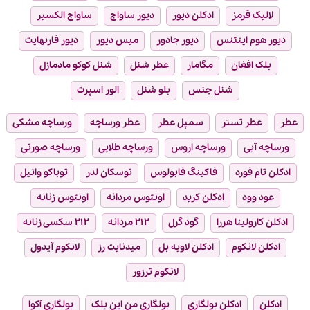
لالیک قرمز
ادکلن دیور
دیور ساواج
ساواج الکسیر
دیور هوم اینتنس
دیور جادور
میس دیور
دیور فارنهایت
بلک افغان
مگامار
عطر شنل
شنل کوکو مادمازل
شنل چنس
بلو شنل
الور اسپرت
عطر
عطر تستر
سمپل عطر
عطر ورساچه
ورساچه مشکی
ورساچه آبی
ورساچه اروس
ورساچه طلایی
ورساچه صورتی
ادکلن تام فورد
فاکینگ فابولوس
توسکان لدر
توباکو وانیل
عود وود
ادکلن کرید
اونتوس مردانه
اونتوس زنانه
ادکلن کارولینا هررا
گود گرل
۲۱۲ مردانه
۲۱۲ سکسی زنانه
ادکلن لانکوم
ادکلن لاویه بل
میدنایت رز
لانکوم آیدول
لانکوم ترزور
ادکلن
ادکلن بولگاری
بولگاری من این بلک
بولگاری آکوا