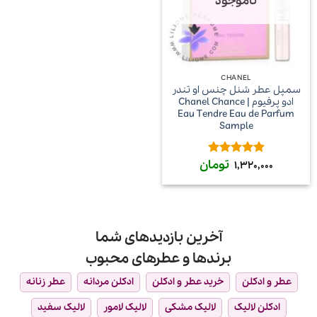
ناموجود
CHANEL
سمپل عطر شنل چنس او تندر
ادو پرفیوم | Chanel Chance
Eau Tendre Eau de Parfum
Sample
تومان
امتیاز
5
از
1,320,000
5
آخرین بازدیدهای شما
برندها و عطرهای محبوب
عطر و ادکلن
خرید عطر و ادکلن
ادکلن مردانه
عطر زنانه
ادکلن لالیک
لالیک مشکی
لالیک لامور
لالیک سفید