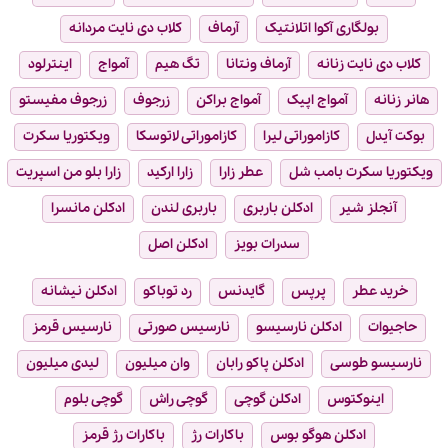
بولگاری آکوا اتلانتیک
آرماف
کلاب دی نایت مردانه
کلاب دی نایت زنانه
آرماف ونتانا
تگ هیم
آمواج
اینترلود
هانر زنانه
آمواج اپیک
آمواج براکن
زرجوف
زرجوف مفیستو
بوکت آیدل
کازاموراتی لیرا
کازاموراتی لاتوسکا
ویکتوریا سکرت
ویکتوریا سکرت بامب شل
عطر زارا
زارا ارکید
زارا بلو من اسپریت
آنجلز شیر
ادکلن باربری
باربری لندن
ادکلن مانسرا
سدرات بویز
ادکلن اصل
خرید عطر
پرپس
گایدنس
رد توباکو
ادکلن نیشانه
حاجیوات
ادکلن نارسیسو
نارسیس صورتی
نارسیس قرمز
نارسیسو طوسی
ادکلن پاکو رابان
وان میلیون
لیدی میلیون
اینوکتوس
ادکلن گوچی
گوچی راش
گوچی بلوم
ادکلن هوگو بوس
باکارات رژ
باکارات رژ قرمز