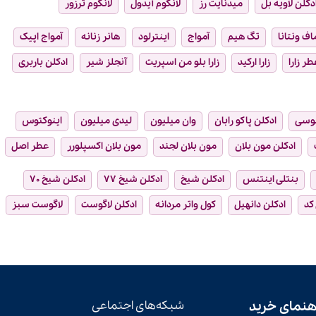
دکلن لاویه بل
میدنایت رز
لانکوم آیدول
لانکوم ترزور
ماف ونتانا
تگ هیم
آمواج
اینترلود
هانر زنانه
آمواج اپیک
طر زارا
زارا ارکید
زارا بلو من اسپریت
آنجلز شیر
ادکلن باربری
وسی
ادکلن پاکو رابان
وان میلیون
لیدی میلیون
اینوکتوس
ادکلن مون بلان
مون بلان لجند
مون بلان اکسپلورر
عطر اصل
بنتلی اینتنس
ادکلن شیخ
ادکلن شیخ ۷۷
ادکلن شیخ ۷۰
 کد
ادکلن دانهیل
کول واتر مردانه
ادکلن لاگوست
لاگوست سبز
هنمای خرید
شبکه‌های اجتماعی