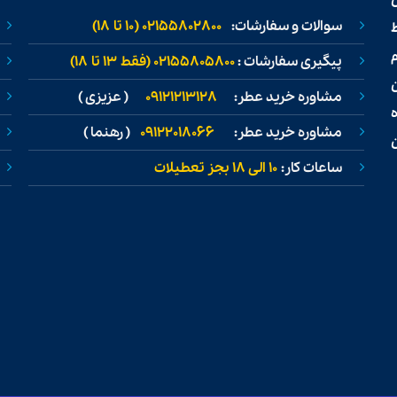
سوالات و سفارشات:
02155802800 (۱۰ تا ۱۸)
ط
پیگیری سفارشات :
02155805800 (فقط ۱۳ تا ۱۸)
مشاوره خرید عطر:
09121213128
( عزیزی )
مشاوره خرید عطر:
09122018066
( رهنما )
ن
ساعات کار:
۱۰ الی ۱۸ بجز تعطیلات