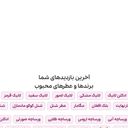
آخرین بازدیدهای شما
برندها و عطرهای محبوب
ادکلن لالیک
لالیک مشکی
لالیک لامور
لالیک سفید
لالیک قرمز
ارنهایت
بلک افغان
مگامار
عطر شنل
شنل کوکو مادمازل
شن
ورساچه آبی
ورساچه اروس
ورساچه طلایی
ورساچه صورتی
ادکلن 