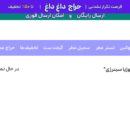
وکس
تستر عطر
سمپل عطر
گیفت ست
تخفیف‌ها
حراج عط
در حال نم
یا سینرژی”