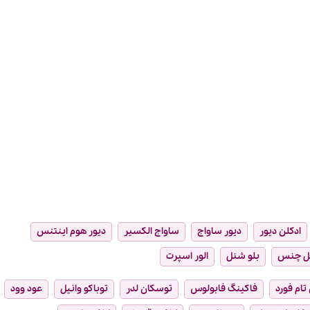
ادکلن دیور
دیور ساواج
ساواج الکسیر
دیور هوم اینتنس
ل چنس
بلو شنل
الور اسپرت
تام فورد
فاکینگ فابولوس
توسکان لدر
توباکو وانیل
عود وود