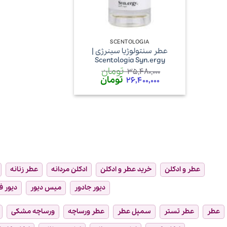
+
SCENTOLOGIA
عطر سنتولوژیا سینرژی |
Scentologia Syn.ergy
تومان
35,480,000
قیمت
تومان
قیمت
26,400,000
اصلی
فعلی
35,480,000 تومان
26,400,000 تومان
بود.
است.
عطر و ادکلن
خرید عطر و ادکلن
ادکلن مردانه
عطر زنانه
دیور جادور
میس دیور
دیور ف
عطر
عطر تستر
سمپل عطر
عطر ورساچه
ورساچه مشکی