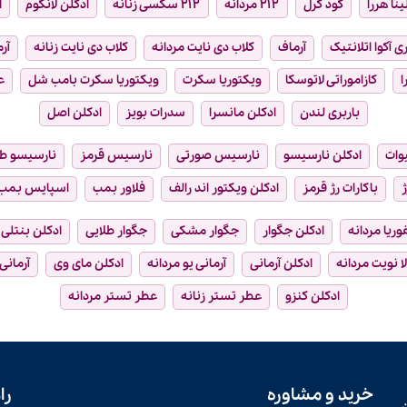
ینا هررا
گود گرل
۲۱۲ مردانه
۲۱۲ سکسی زنانه
ادکلن لانکوم
ا
ی آکوا اتلانتیک
آرماف
کلاب دی نایت مردانه
کلاب دی نایت زنانه
آر
ا
کازاموراتی لاتوسکا
ویکتوریا سکرت
ویکتوریا سکرت بامب شل
ع
باربری لندن
ادکلن مانسرا
سدرات بویز
ادکلن اصل
وات
ادکلن نارسیسو
نارسیس صورتی
نارسیس قرمز
نارسیسو ط
ژ
باکارات رژ قرمز
ادکلن ویکتور اند رالف
فلاور بمب
اسپایس بمب
فوریا مردانه
ادکلن جگوار
جگوار مشکی
جگوار طلایی
ادکلن بنتلی
ا نویت مردانه
ادکلن آرمانی
آرمانی یو مردانه
ادکلن مای وی
آرمانی
ادکلن کنزو
عطر تستر زنانه
عطر تستر مردانه
خرید و مشاوره
را