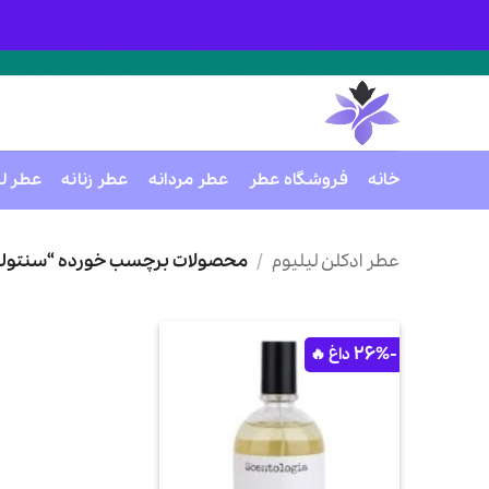
خانه
فروشگاه عطر
عطر مردانه
عطر زنانه
عطر ل
Ski
t
عطر ادکلن لیلیوم
/
محصولات برچسب خورده “سنتولوژ
conten
-26%