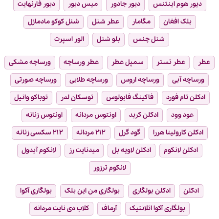
دیور هوم اینتنس
دیور جادور
میس دیور
دیور فارنهایت
بلک افغان
مگامار
عطر شنل
شنل کوکو مادمازل
شنل چنس
بلو شنل
الور اسپرت
عطر
عطر تستر
سمپل عطر
عطر ورساچه
ورساچه مشکی
ورساچه آبی
ورساچه اروس
ورساچه طلایی
ورساچه صورتی
ادکلن تام فورد
فاکینگ فابولوس
توسکان لدر
توباکو وانیل
عود وود
ادکلن کرید
اونتوس مردانه
اونتوس زنانه
ادکلن کارولینا هررا
گود گرل
۲۱۲ مردانه
۲۱۲ سکسی زنانه
ادکلن لانکوم
ادکلن لاویه بل
میدنایت رز
لانکوم آیدول
لانکوم ترزور
ادکلن
ادکلن بولگاری
بولگاری من این بلک
بولگاری آکوا
بولگاری آکوا اتلانتیک
آرماف
کلاب دی نایت مردانه