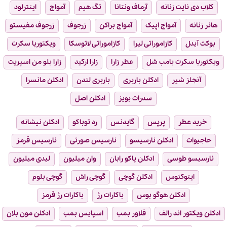
کلاب دی نایت زنانه
آرماف ونتانا
تگ هیم
آمواج
اینترلود
هانر زنانه
آمواج اپیک
آمواج براکن
زرجوف
زرجوف مفیستو
بوکت آیدل
کازاموراتی لیرا
کازاموراتی لاتوسکا
ویکتوریا سکرت
ویکتوریا سکرت بامب شل
عطر زارا
زارا ارکید
زارا بلو من اسپریت
آنجلز شیر
ادکلن باربری
باربری لندن
ادکلن مانسرا
سدرات بویز
ادکلن اصل
خرید عطر
پرپس
گایدنس
رد توباکو
ادکلن نیشانه
حاجیوات
ادکلن نارسیسو
نارسیس صورتی
نارسیس قرمز
نارسیسو طوسی
ادکلن پاکو رابان
وان میلیون
لیدی میلیون
اینوکتوس
ادکلن گوچی
گوچی راش
گوچی بلوم
ادکلن هوگو بوس
باکارات رژ
باکارات رژ قرمز
ادکلن ویکتور اند رالف
فلاور بمب
اسپایس بمب
ادکلن مون بلان