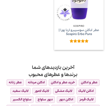
ناموجود
SOSPIRO
عطر ادکلن سوسپیرو اربا پورا |
Sospiro Erba Pura
امتیاز
5
از
5
آخرین بازدیدهای شما
برندها و عطرهای محبوب
عطر و ادکلن
خرید عطر و ادکلن
ادکلن مردانه
عطر زنانه
ادکلن لالیک
لالیک مشکی
لالیک لامور
لالیک سفید
لالیک قرمز
ادکلن دیور
دیور ساواج
ساواج الکسیر