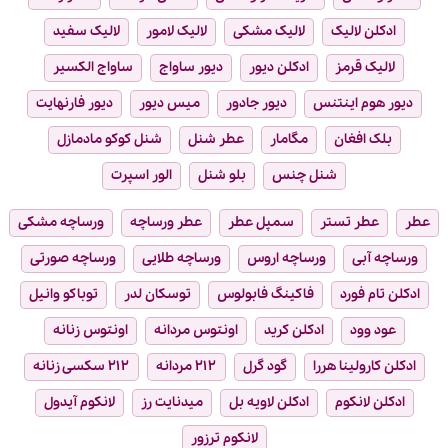
ادکلن لالیک
لالیک مشکی
لالیک لامور
لالیک سفید
لالیک قرمز
ادکلن دیور
دیور ساواج
ساواج الکسیر
دیور هوم اینتنس
دیور جادور
میس دیور
دیور فارنهایت
بلک افغان
مگامار
عطر شنل
شنل کوکو مادمازل
شنل چنس
بلو شنل
الور اسپرت
عطر
عطر تستر
سمپل عطر
عطر ورساچه
ورساچه مشکی
ورساچه آبی
ورساچه اروس
ورساچه طلایی
ورساچه صورتی
ادکلن تام فورد
فاکینگ فابولوس
توسکان لدر
توباکو وانیل
عود وود
ادکلن کرید
اونتوس مردانه
اونتوس زنانه
ادکلن کارولینا هررا
گود گرل
۲۱۲ مردانه
۲۱۲ سکسی زنانه
ادکلن لانکوم
ادکلن لاویه بل
میدنایت رز
لانکوم آیدول
لانکوم ترزور