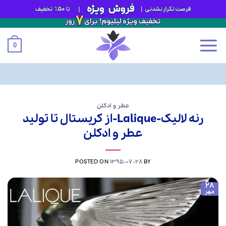
0
Ski
t
عطر و ادکلن
رنه لالیک-Lalique-از کریستال تا تولید
conten
عطر و ادکلن
POSTED ON
1395-07-28
BY
28
مهر