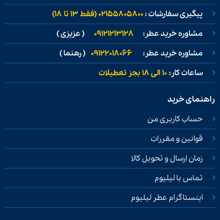
پیگیری سفارشات :
02155805800 (فقط ۱۳ تا ۱۸)
مشاوره خرید عطر:
09121213128
( عزیزی )
مشاوره خرید عطر:
09122018066
( رهنما )
ساعات کار:
۱۰ الی ۱۸ بجز تعطیلات
راهنمای خرید
حساب کاربری من
قوانین و مقررات
زمان ارسال و تحویل کالا
تماس با لیلیوم
اینستاگرام عطر لیلیوم