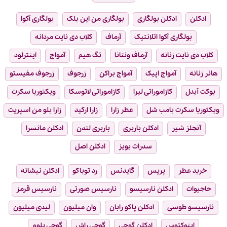
ادکلن
ادکلن بولگاری
بولگاری من این بلک
بولگاری آکوا
بولگاری آکوا اتلانتیک
آرماف
کلاب دی نایت مردانه
کلاب دی نایت زنانه
آرماف ونتانا
تگ هیم
آمواج
اینترلود
هانر زنانه
آمواج اپیک
آمواج براکن
زرجوف
زرجوف مفیستو
بوکت آیدل
کازاموراتی لیرا
کازاموراتی لاتوسکا
ویکتوریا سکرت
ویکتوریا سکرت بامب شل
عطر زارا
زارا ارکید
زارا بلو من اسپریت
آنجلز شیر
ادکلن باربری
باربری لندن
ادکلن مانسرا
سدرات بویز
ادکلن اصل
خرید عطر
پرپس
گایدنس
رد توباکو
ادکلن نیشانه
حاجیوات
ادکلن نارسیسو
نارسیس صورتی
نارسیس قرمز
نارسیسو طوسی
ادکلن پاکو رابان
وان میلیون
لیدی میلیون
اینوکتوس
ادکلن گوچی
گوچی راش
گوچی بلوم