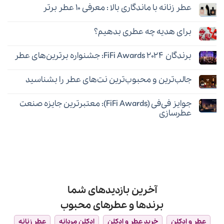
دیدگاهی
آقایان
چه
عطر زنانه با ماندگاری بالا : معرفی ۱۰ عطر برتر
برای
ثبت
❤️
عطری
معرفی
نشده
شخصیت
هیچ
۱۰
شما
دیدگاهی
عطر
را
برای هدیه چه عطری بدهیم؟
برای
ثبت
برتر
آشکار
عطر
نشده
مردانه
هیچ
می‌کند؟
زنانه
چرمی
دیدگاهی
با
برندگان FiFi Awards ۲۰۲۴: جشنواره برترین‌های عطر
برای
ثبت
ماندگاری
برای
نشده
بالا
هیچ
هدیه
:
دیدگاهی
چه
معرفی
جالب‌ترین و محبوب‌ترین نت‌های عطر را بشناسید
برای
ثبت
عطری
۱۰
برندگان
نشده
بدهیم؟
عطر
هیچ
FiFi
برتر
دیدگاهی
Awards
جوایز فی‌فی (FiFi Awards): معتبرترین جایزه صنعت
برای
ثبت
۲۰۲۴:
جالب‌ترین
نشده
جشنواره
عطرسازی
و
برترین‌های
محبوب‌ترین
هیچ
عطر
نت‌های
دیدگاهی
عطر
برای
ثبت
را
جوایز
نشده
بشناسید
فی‌فی
(FiFi
Awards):
معتبرترین
جایزه
صنعت
آخرین بازدیدهای شما
عطرسازی
برندها و عطرهای محبوب
عطر و ادکلن
خرید عطر و ادکلن
ادکلن مردانه
عطر زنانه