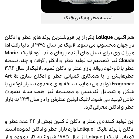
شیشه عطر و ادکلن لالیک
هم اکنون
Lalique
یکی از پر فروشترین برندهای عطر و ادکلن
در جهان محسوب می شود.
لالیک
در سال 1945 از دنیا رفت اما
میراث وی برای نسل های آینده برجای ماند. نوه لالیک Marie-
Claude نیز تصمیم به تولید عطر و ادکلن گرفت و چند نسخه
عطر با نام خود روانه بازار عطر و ادکلن نمود.
لالیک
از سال 1994
عطرهایش را با همکاری کمپانی عطر و ادکلن سازی Art &
Fragrance تولید می نماید. نسخه های محدود بسیار لوکس با
شکل و شمایل تندیسی و مجسمه نیز همه ساله بصورت
خاص تولید می شود. لالیک اولین عطرش را در سال 1931 به بازار
عطر و ادکلن معرفی کرد.
این تولید کننده ی عطر و ادکلن تا کنون بیش از 44 عدد عطر و
ادکلن با برند لالیک | Lalique وارد بازار عطر و ادکلن نموده است.
کمپانی
لالیک
|
Lalique
از سال 1885 شروع به کار نموده و از