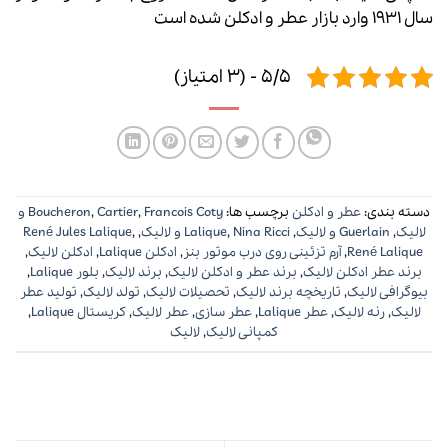
سال 1931 وارد بازار عطر و ادکلن شده است
5/5 - (3 امتیاز)
دسته بندی:
عطر و ادکلن
برچسب ها:
,
Cartier
,
Boucheron
Francois Coty و
لالیک
,
Guerlain و لالیک
,
Nina Ricci و لالیک
,
Lalique
,
,
René Jules Lalique
René Lalique
,
آرم تزئینی روی درب موتور بنز
,
ادکلن Lalique
,
ادکلن لالیک
,
برند عطر ادکلن لالیک
,
برند عطر و ادکلن لالیک
,
برند لالیک
,
بلور Lalique
,
بیوگرافی لالیک
,
تاریخچه برند لالیک
,
تحصیلات لالیک
,
تولد لالیک
,
تولید عطر
لالیک
,
رنه لالیک
,
عطر Lalique
,
عطر سازی
,
عطر لالیک
,
کریستال Lalique
,
کمپانی لالیک
,
لالیک