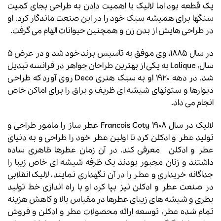
یک قطعه بود اما لالیک با اهمیت دادن به طراحی بجای کمیت
سنگها برای همیشه سبک خود را در این صنعت ماندگار کرد. او
در طراحی هایش از بدن زن و همچنین حیوانات الهام می گرفت.
در سال 1885، وی موفق به تأسیس برند خود شد و در عرض 5
سال، Lalique به یکی از بهترین طراحان جواهر در فرانسه تبدیل
شد. در دهه 1920 او به سبک هنری Deco روی آورد که طراحی
دیوارها و ستونهای شیشه ای ظریف و براق را برای اماکن خاص
انجام می داد.
لالیک در سال 1908 Francois Coty عطر ساز را مامور طراحی و
تولید عطر و ادکلن کرد تا اولین عطر خود را طراحی و به دنیای
عطر و ادکلن معرفی کند. در آن زمان عطرها ظاهری ساده
داشتند و زنان مجبور بودند یک ظرفه شیشه ای خاص زیبا را
جداگانه خریداری و عطر را در آن نگهداری نمایند، لالیک انقلابی
در صنعت عطر و ادکلن نیز بپا کرد او با راه اندازی خط تولید
بطری و شیشه های زیبای عطرها در مقیاس بالا و کاهش هزینه
تمام شده عطر، توسعه ارائه محصولات عطر و ادکلن و فروش