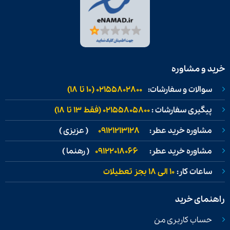
خرید و مشاوره
سوالات و سفارشات:
02155802800 (۱۰ تا ۱۸)
پیگیری سفارشات :
02155805800 (فقط ۱۳ تا ۱۸)
مشاوره خرید عطر:
09121213128
( عزیزی )
مشاوره خرید عطر:
09122018066
( رهنما )
ساعات کار:
۱۰ الی ۱۸ بجز تعطیلات
راهنمای خرید
حساب کاربری من