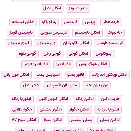
سدرات بویز
ادکلن اصل
خرید عطر
پرپس
گایدنس
رد توباکو
ادکلن نیشانه
حاجیوات
ادکلن نارسیسو
نارسیس صورتی
نارسیس قرمز
نارسیسو طوسی
ادکلن پاکو رابان
وان میلیون
لیدی میلیون
اینوکتوس
ادکلن گوچی
گوچی راش
گوچی بلوم
ادکلن هوگو بوس
باکارات رژ
باکارات رژ قرمز
ادکلن ویکتور اند رالف
فلاور بمب
اسپایس بمب
ادکلن مون بلان
مون بلان لجند
مون بلان اکسپلورر
عطر اصل
خرید ادکلن
ادکلن زنانه
ادکلن کلوین کلین
ایفوریا زنانه
ایفوریا مردانه
ادکلن جگوار
جگوار مشکی
جگوار طلایی
ادکلن بنتلی
بنتلی اینتنس
ادکلن شیخ
ادکلن شیخ ۷۷
ادکلن شیخ ۷۰
ادکلن ایوسن لورن
ایوسن لورن وای