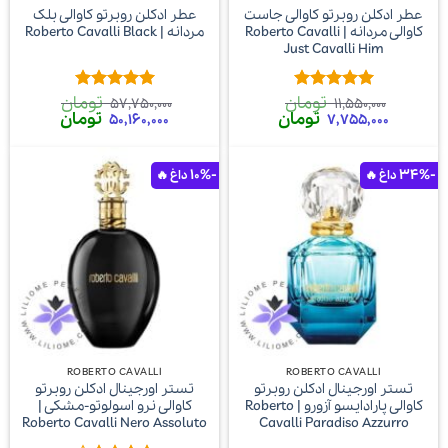
عطر ادکلن روبرتو کاوالی جاست
عطر ادکلن روبرتو کاوالی بلک
کاوالی مردانه | Roberto Cavalli
مردانه | Roberto Cavalli Black
Just Cavalli Him
تومان
تومان
امتیاز
5
از
امتیاز
5
از
57,750,000
11,550,000
قیمت
قیمت
قیمت
قیمت
تومان
تومان
5
5
50,160,000
7,755,000
اصلی
فعلی
اصلی
فعلی
11,550,000 تومان
7,755,000 تومان
57,750,000 تومان
,000
بود.
است.
بود.
است.
-10%
-34%
ROBERTO CAVALLI
ROBERTO CAVALLI
تستر اورجینال ادکلن روبرتو
تستر اورجینال ادکلن روبرتو
کاوالی پارادایسو آزورو | Roberto
کاوالی نرو اسولوتو-مشکی |
Roberto Cavalli Nero Assoluto
Cavalli Paradiso Azzurro