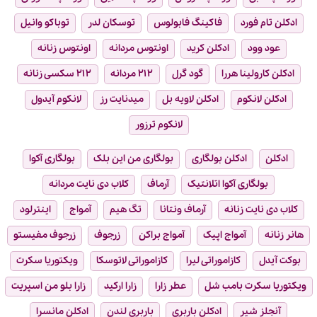
ادکلن تام فورد
فاکینگ فابولوس
توسکان لدر
توباکو وانیل
عود وود
ادکلن کرید
اونتوس مردانه
اونتوس زنانه
ادکلن کارولینا هررا
گود گرل
۲۱۲ مردانه
۲۱۲ سکسی زنانه
ادکلن لانکوم
ادکلن لاویه بل
میدنایت رز
لانکوم آیدول
لانکوم ترزور
ادکلن
ادکلن بولگاری
بولگاری من این بلک
بولگاری آکوا
بولگاری آکوا اتلانتیک
آرماف
کلاب دی نایت مردانه
کلاب دی نایت زنانه
آرماف ونتانا
تگ هیم
آمواج
اینترلود
هانر زنانه
آمواج اپیک
آمواج براکن
زرجوف
زرجوف مفیستو
بوکت آیدل
کازاموراتی لیرا
کازاموراتی لاتوسکا
ویکتوریا سکرت
ویکتوریا سکرت بامب شل
عطر زارا
زارا ارکید
زارا بلو من اسپریت
آنجلز شیر
ادکلن باربری
باربری لندن
ادکلن مانسرا