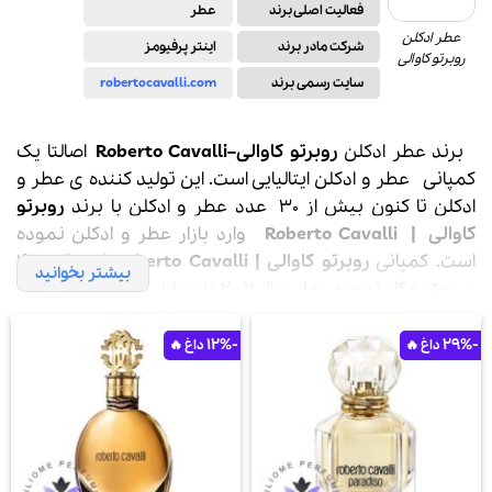
فعالیت اصلی برند
عطر
عطر ادکلن
شرکت مادر برند
اینتر پرفیومز
روبرتو کاوالی
سایت رسمی برند
robertocavalli.com
برند عطر ادکلن
روبرتو کاوالی
–
Roberto Cavalli
اصالتا یک
کمپانی
عطر
و
ادکلن
ایتالیایی است. این تولید کننده ی
عطر
و
ادکلن
تا کنون بیش از 30 عدد عطر و ادکلن با برند
روبرتو
کاوالی | Roberto Cavalli
وارد بازار عطر و ادکلن نموده
است. کمپانی
روبرتو کاوالی | Roberto Cavalli
از سال 1970
بیشتر بخوانید
شروع به کار نموده و از سال 2002 وارد بازار عطر و ادکلن شده
است.
-12%
-29%
عطر و ادکلن های این کمپانی اکثرا زنانه است، لیست عطر و
ادکلن های این برند را می توانید درپایان توضیحات مشاهده
نمایید.
روبرتو کاوالی طراح مد ایتالیایی شناخته شده برای طراحی لباس
های زیبا با پوست حیوانات است. وی متولد سال 1940 در یک