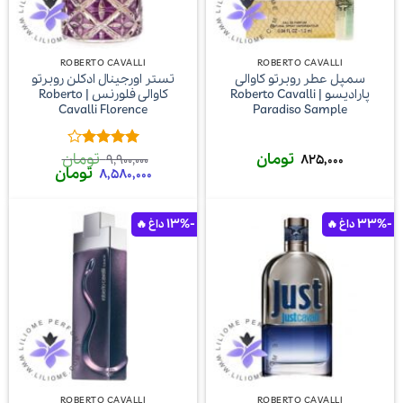
ROBERTO CAVALLI
ROBERTO CAVALLI
سمپل عطر روبرتو کاوالی
تستر اورجینال ادکلن روبرتو
پارادیسو | Roberto Cavalli
کاوالی فلورنس | Roberto
Cavalli Florence
Paradiso Sample
تومان
تومان
امتیاز
4
9,900,000
825,000
قیمت
قیمت
تومان
از 5
8,580,000
اصلی
فعلی
9,900,000 تومان
,000
بود.
است.
-13%
-33%
ROBERTO CAVALLI
ROBERTO CAVALLI