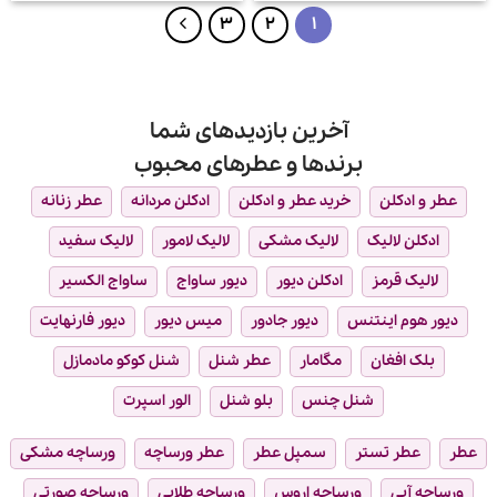
بود.
است.
3
2
1
آخرین بازدیدهای شما
برندها و عطرهای محبوب
عطر و ادکلن
خرید عطر و ادکلن
ادکلن مردانه
عطر زنانه
ادکلن لالیک
لالیک مشکی
لالیک لامور
لالیک سفید
لالیک قرمز
ادکلن دیور
دیور ساواج
ساواج الکسیر
دیور هوم اینتنس
دیور جادور
میس دیور
دیور فارنهایت
بلک افغان
مگامار
عطر شنل
شنل کوکو مادمازل
شنل چنس
بلو شنل
الور اسپرت
عطر
عطر تستر
سمپل عطر
عطر ورساچه
ورساچه مشکی
ورساچه آبی
ورساچه اروس
ورساچه طلایی
ورساچه صورتی