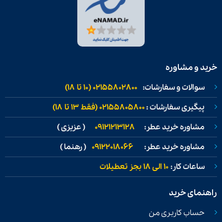
خرید و مشاوره
سوالات و سفارشات:
02155802800 (۱۰ تا ۱۸)
پیگیری سفارشات :
02155805800 (فقط ۱۳ تا ۱۸)
مشاوره خرید عطر:
09121213128
( عزیزی )
مشاوره خرید عطر:
09122018066
( رهنما )
ساعات کار:
۱۰ الی ۱۸ بجز تعطیلات
راهنمای خرید
حساب کاربری من