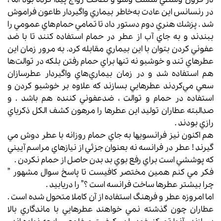
در رنسانس اين عادت به‌خاطر بيماري واگيردار طاعون فراموش
شد . پزشك هنري دوم دستور داد تا تمامي حمام‌هاي عمومي را
ببندند و به جاي آب از عطر در حمام استفاده كنند تا با ضد
عفوني كردن بتوان با اين بيماري مقابله كرد. به مرور زمان اين
عطرهاي تند و خوشبو نه ‌تنها براي حمام رفتن بلكه در توالت‌ها
هم استفاده شد و در زمان بيماري‌هاي واگيردار عطرسازان
سعي مي‌كردند عطرهايي بسازند كه علاوه بر خوشبو كردن و
استفاده در حمام و توالت ، ضدعفوني كننده هم باشد . و
صدالبته عطاران توليد اين عطرها را مرهون كشف الكل ذكرياي
رازي بودند .
هم اكنون نيز فرانسويها به جاي حمام روزانه با
عطر
دوش مي
گيرند ! عطر در فرانسه نه بعنوان جزئي از نيازهاي مراسم آييني
كه پوششي است براي رفع بوي بد بدن حاصل از حمام نكردن .
فكر مي كنم همين مختصر كافيست تا پاسخ سوال مشهور ”
چرا بيشتر عطرها ساخت فرانسه است ؟” را دريابيد .
اما امروزه عطر و فرهنگ استفاده از آن كاملا متحول شده است .
عطاران چون گذشته نمي خواهند عطرهايي با ماندگاري بالا