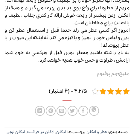
بسازند . آنها تمركز خود را بر كيفيت و خلوص رايحه نهاده اند .
مردم از عطرها براي رفع بوي بد بدن بهره نمي گيرند و هدف از
ادکلن
زدن بيشتر از رايحه خوش ارائه كاراكتري جذاب ، لطيف و
با اصالت براي مخاطبان است .
امروز اگر كسي عطر مي زند حتما قبل از استعمال عطر تن و
بدن و لباس خود را تميز و پاكيزه مي كند نه اينكه اين عيوب را با
عطر بپوشاند !
به ياد داشته باشيد معطر بودن قبل از هركسي به خود شما
آرامش ، طراوت و حس خوب هديه خواهد كرد.
منبع:جم پرفیوم
4.2/5 - (6 امتیاز)
دسته بندی:
عطر و ادکلن
برچسب ها:
ادکلن
,
ادکلن در فرانسه
,
ادکلن لویی