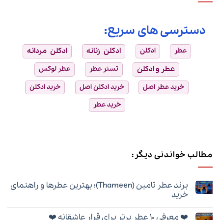
دسترسی های سریع:
عطر
ادکلن
ادکلن زنانه
ادکلن مردانه
عطر و ادکلن
تستر عطر
عطر لوکس
خرید عطر اصل
خرید ادکلن اصل
خرید ادکلن
خرید عطر
مطالب خواندنی دیگر:
برند عطر تامین (Thameen)؛ بهترین عطرها و راهنمای
خرید
هیچ
دیدگاهی
❤️ معرفی ۱۰ عطر برتر برای قرار عاشقانه ❤️
برای
ثبت