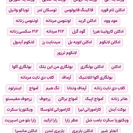
ادکلن تام فورد
فاکینگ فابولوس
توسکان لدر
توباکو وانیل
عود وود
ادکلن کرید
اونتوس مردانه
اونتوس زنانه
ادکلن کارولینا هررا
گود گرل
۲۱۲ مردانه
۲۱۲ سکسی زنانه
ادکلن لانکوم
ادکلن لاویه بل
میدنایت رز
لانکوم آیدول
لانکوم ترزور
ادکلن
ادکلن بولگاری
بولگاری من این بلک
بولگاری آکوا
بولگاری آکوا اتلانتیک
آرماف
کلاب دی نایت مردانه
کلاب دی نایت زنانه
آرماف ونتانا
تگ هیم
آمواج
اینترلود
هانر زنانه
آمواج اپیک
آمواج براکن
زرجوف
زرجوف مفیستو
بوکت آیدل
کازاموراتی لیرا
کازاموراتی لاتوسکا
ویکتوریا سکرت
ویکتوریا سکرت بامب شل
عطر زارا
زارا ارکید
زارا بلو من اسپریت
آنجلز شیر
ادکلن باربری
باربری لندن
ادکلن مانسرا