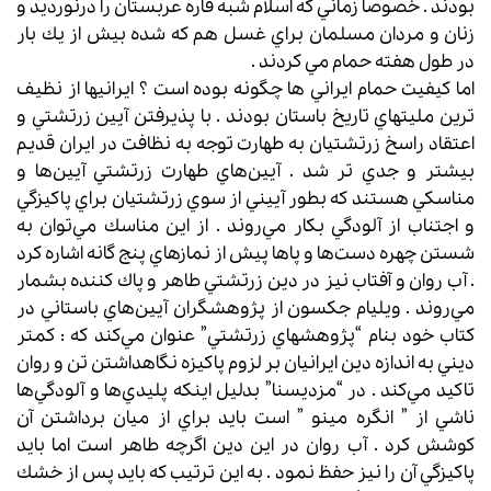
بودند . خصوصا زماني كه اسلام شبه قاره عربستان را درنورديد و
زنان و مردان مسلمان براي غسل هم كه شده بيش از يك بار
در طول هفته حمام مي كردند .
اما كيفيت حمام ايراني ها چگونه بوده است ؟ ايرانيها از نظيف
ترين مليتهاي تاريخ باستان بودند . با پذيرفتن آيين زرتشتي و
اعتقاد راسخ زرتشتيان به طهارت توجه به نظافت در ايران قديم
بيشتر و جدي تر شد . آيين‌هاي طهارت زرتشتي آيين‌ها و
مناسكي هستند كه بطور آييني از سوي زرتشتيان براي پاكيزگي
و اجتناب از آلودگي بكار مي‌روند . از اين مناسك مي‌توان به
شستن چهره دست‌ها و پاها پيش از نماز‌هاي پنج گانه اشاره كرد
. آب روان و آفتاب نيز در دين زرتشتي طاهر و پاك كننده بشمار
مي‌روند . ويليام جكسون از پژوهشگران آيين‌هاي باستاني در
كتاب خود بنام “پژوهشهاي زرتشتي” عنوان مي‌كند كه : كمتر
ديني به اندازه دين ايرانيان بر لزوم پاكيزه نگاهداشتن تن و روان
تاكيد مي‌كند . در “مزديسنا” بدليل اينكه پليدي‌ها و آلودگي‌ها
ناشي از ” انگره مينو ” است بايد براي از ميان برداشتن آن
كوشش كرد . آب روان در اين دين اگرچه طاهر است اما بايد
پاكيزگي آن را نيز حفظ نمود . به اين ترتيب كه بايد پس از خشك