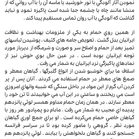
نمودن آثار آلودگي با نور خورشيد يا ماسه آن را با آب رواني كه از
منشا مانند چاه يا چشمه جدا شده‌ است پاكيزه نمود و نبايد
گذاشت كه آلودگي با آب روان تماس مستقيم پيدا كند .
از همين روي حمام به يكي از ملزومات بهداشت و نظافت
ايرانيان بدل گشت . تعويض جامه هاي كثيف ، پوشيدن لباسهاي
تميز بعد از حمام و اصلاح سر و صورت و شرمگاه از ديرباز مورد
توجه ايرانيان بوده است . در عين حال بوي خوش نيز از
نمادهاي پاكيزگي نزد ايرانيان به شمار مي رفت .
اسلاف ما براي خوشبو شدن از انواع گلبرگها ، گياهان معطر و
صمغ هاي معطر در حمام استفاده مي كردند . آنان پس ار پر
كردن آب گرم از اين مواد در داخل سنگي كه شبيه وانهاي امروزي
است مي ريختند و ساعتي در اين آب مي خوابيدند تا تن خود را
معطر سازند . در همان زمان حمام مداوم همسر لوئي پانزدهم
پديده اي عجيب به شمار مي رفت . مادام دو پمپادور هر روز با
گياهان خاصي حمام مي‌كرده است . او براي جمع آوري گياهان
مورد نظر ، گروهي را مامور كرده بود تا در سراسر فرانسه
جستجو كنند و گياهان دلخواهش را بيابند . لوئي پانزدهم هم