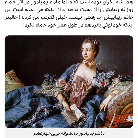
هميشه نگران بوده است كه مبادا مادام پمپادور در اثر حمام
روزانه زيبايش را از دست بدهد و از اينكه مي ديده است اين
خانم زيباييش آب رفتني نيست خيلي تعجب مي كرده ! جالبتر
اينكه خود لوئي پانزدهم در طول عمر خود حمام نكرد !
مادام پمپادور معشوقه لویی چهاردهم