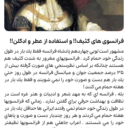
فرانسوی های کثیف!! و استفاده از عطر و ادکلن!!
مشهور است لويي چهاردهم پادشاه فرانسه فقط يك بار در طول
زندگي خود حمام كرد . فرانسويهاي مغرور به شدت كثيف هم
هستند چنانكه بر اساس نظرسنجي هاي صورت گرفته بيش از
35 درصد جمعيت جوان و ميانسال فرانسه در طول روز حتي
يك بار هم دست و صورت خود را نمي شويند و فقط يك بار در
هفته حمام مي كنند !
بله ، فرانسه اي كه به مهد شعر و ادبيات و هنر غره است در
نظافت و بهداشت حرفي براي گفتن ندارد . زماني كه فرانسويها
در طول زندگي خود حمام نمي رفتند ايراني ها حداقل يك بار در
هفته حمام مي كردند و هر روز چندبار دست و صورت و پاهاي
خود را مي شستند . اعراب جاهلي هم از فرانسويها نظيفتر