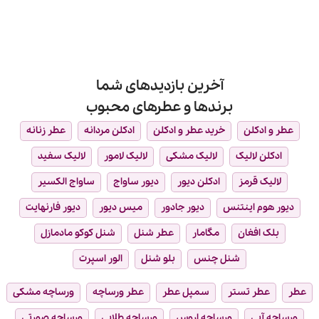
عطر
برای
ثبت
را
جوایز
نشده
بشناسید
فی‌فی
(FiFi
Awards):
معتبرترین
جایزه
صنعت
آخرین بازدیدهای شما
عطرسازی
برندها و عطرهای محبوب
عطر و ادکلن
خرید عطر و ادکلن
ادکلن مردانه
عطر زنانه
ادکلن لالیک
لالیک مشکی
لالیک لامور
لالیک سفید
لالیک قرمز
ادکلن دیور
دیور ساواج
ساواج الکسیر
دیور هوم اینتنس
دیور جادور
میس دیور
دیور فارنهایت
بلک افغان
مگامار
عطر شنل
شنل کوکو مادمازل
شنل چنس
بلو شنل
الور اسپرت
عطر
عطر تستر
سمپل عطر
عطر ورساچه
ورساچه مشکی
ورساچه آبی
ورساچه اروس
ورساچه طلایی
ورساچه صورتی