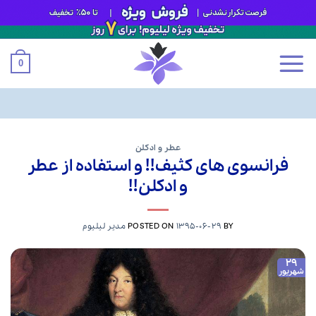
0
Ski
t
عطر و ادکلن
فرانسوی های کثیف!! و استفاده از عطر
conten
و ادکلن!!
BY
1395-06-29
POSTED ON
مدیر لیلیوم
29
شهریور