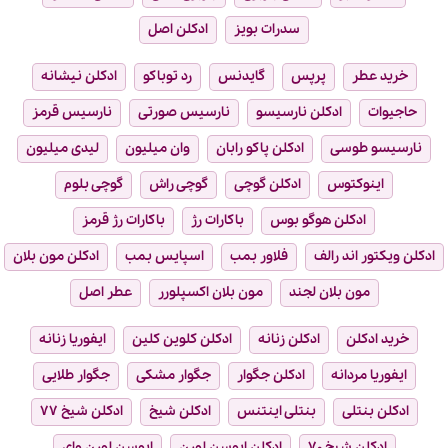
سدرات بویز
ادکلن اصل
خرید عطر
پرپس
گایدنس
رد توباکو
ادکلن نیشانه
حاجیوات
ادکلن نارسیسو
نارسیس صورتی
نارسیس قرمز
نارسیسو طوسی
ادکلن پاکو رابان
وان میلیون
لیدی میلیون
اینوکتوس
ادکلن گوچی
گوچی راش
گوچی بلوم
ادکلن هوگو بوس
باکارات رژ
باکارات رژ قرمز
ادکلن ویکتور اند رالف
فلاور بمب
اسپایس بمب
ادکلن مون بلان
مون بلان لجند
مون بلان اکسپلورر
عطر اصل
خرید ادکلن
ادکلن زنانه
ادکلن کلوین کلین
ایفوریا زنانه
ایفوریا مردانه
ادکلن جگوار
جگوار مشکی
جگوار طلایی
ادکلن بنتلی
بنتلی اینتنس
ادکلن شیخ
ادکلن شیخ ۷۷
ادکلن شیخ ۷۰
ادکلن ایوسن لورن
ایوسن لورن وای