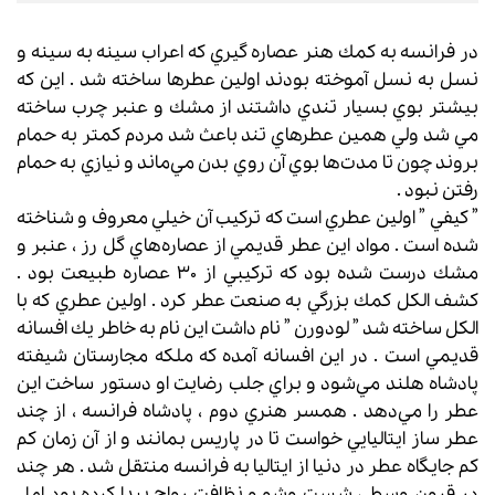
در فرانسه به كمك هنر عصاره گيري كه اعراب سينه به سينه و
نسل به نسل آموخته بودند اولين عطرها ساخته شد . اين كه
بيشتر بوي بسيار تندي داشتند از مشك و عنبر چرب ساخته
مي شد ولي همين عطرهاي تند باعث شد مردم كمتر به حمام
بروند چون تا مدت‌ها بوي آن روي بدن مي‌ماند و نيازي به حمام
رفتن نبود .
” كيفي ” اولين عطري است كه تركيب آن خيلي معروف و شناخته
شده است . مواد اين عطر قديمي از عصاره‌هاي گل رز ، عنبر و
مشك درست شده بود كه تركيبي از 30 عصاره طبيعت بود .
كشف الكل كمك بزرگي به صنعت عطر كرد . اولين عطري كه با
الكل ساخته شد ” لودورن ” نام داشت اين نام به‌ خاطر يك افسانه
قديمي است . در اين افسانه آمده كه ملكه مجارستان شيفته
پادشاه هلند مي‌شود و براي جلب رضايت او دستور ساخت اين
عطر را مي‌دهد . همسر هنري دوم ،‌ پادشاه فرانسه ، از چند
عطر ساز ايتاليايي خواست تا در پاريس بمانند و از آن زمان كم‌
كم جايگاه عطر در دنيا از ايتاليا به فرانسه منتقل شد . هر چند
در قرون وسطي شست‌ وشو و نظافت رواج پيدا كرده بود اما ،