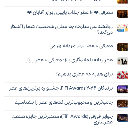
برند
نشده
هیچ
عطر
دیدگاهی
تامین
معرفی ❤️ ۱۰ عطر جذاب پاییزی برای آقایان ❤️
برای
ثبت
(Thameen)؛
❤️
نشده
بهترین
هیچ
معرفی
عطرها
دیدگاهی
۱۰
و
روانشناسی عطرها: چه عطری شخصیت شما را آشکار
برای
ثبت
عطر
راهنمای
معرفی
نشده
برتر
می‌کند؟
خرید
❤️
برای
۱۰
هیچ
قرار
عطر
دیدگاهی
عاشقانه
معرفی ۱۰ عطر برتر مردانه چرمی
جذاب
برای
ثبت
❤️
پاییزی
روانشناسی
نشده
هیچ
برای
عطرها:
دیدگاهی
آقایان
چه
عطر زنانه با ماندگاری بالا : معرفی ۱۰ عطر برتر
برای
ثبت
❤️
عطری
معرفی
نشده
شخصیت
هیچ
۱۰
شما
دیدگاهی
عطر
را
برای هدیه چه عطری بدهیم؟
برای
ثبت
برتر
آشکار
عطر
نشده
مردانه
هیچ
می‌کند؟
زنانه
چرمی
دیدگاهی
با
برندگان FiFi Awards ۲۰۲۴: جشنواره برترین‌های عطر
برای
ثبت
ماندگاری
برای
نشده
بالا
هیچ
هدیه
:
دیدگاهی
چه
معرفی
جالب‌ترین و محبوب‌ترین نت‌های عطر را بشناسید
برای
ثبت
عطری
۱۰
برندگان
نشده
بدهیم؟
عطر
هیچ
FiFi
برتر
دیدگاهی
Awards
جوایز فی‌فی (FiFi Awards): معتبرترین جایزه صنعت
برای
ثبت
۲۰۲۴:
جالب‌ترین
نشده
جشنواره
عطرسازی
و
برترین‌های
محبوب‌ترین
هیچ
عطر
نت‌های
دیدگاهی