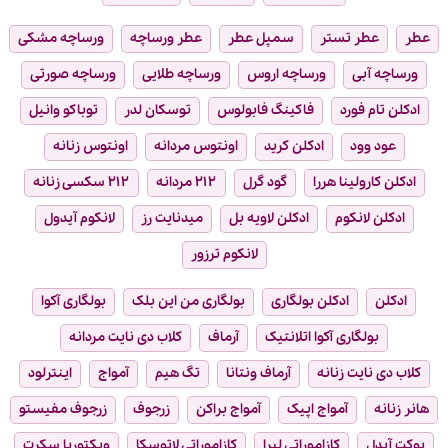
عطر
عطر تستر
سمپل عطر
عطر ورساچه
ورساچه مشکی
ورساچه آبی
ورساچه اروس
ورساچه طلایی
ورساچه صورتی
ادکلن تام فورد
فاکینگ فابولوس
توسکان لدر
توباکو وانیل
عود وود
ادکلن کرید
اونتوس مردانه
اونتوس زنانه
ادکلن کارولینا هررا
گود گرل
۲۱۲ مردانه
۲۱۲ سکسی زنانه
ادکلن لانکوم
ادکلن لاویه بل
میدنایت رز
لانکوم آیدول
لانکوم ترزور
ادکلن
ادکلن بولگاری
بولگاری من این بلک
بولگاری آکوا
بولگاری آکوا اتلانتیک
آرماف
کلاب دی نایت مردانه
کلاب دی نایت زنانه
آرماف ونتانا
تگ هیم
آمواج
اینترلود
هانر زنانه
آمواج اپیک
آمواج براکن
زرجوف
زرجوف مفیستو
بوکت آیدل
کازاموراتی لیرا
کازاموراتی لاتوسکا
ویکتوریا سکرت