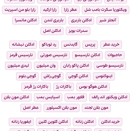
ویکتوریا سکرت بامب شل
عطر زارا
زارا ارکید
زارا بلو من اسپریت
آنجلز شیر
ادکلن باربری
باربری لندن
ادکلن مانسرا
سدرات بویز
ادکلن اصل
خرید عطر
پرپس
گایدنس
رد توباکو
ادکلن نیشانه
حاجیوات
ادکلن نارسیسو
نارسیس صورتی
نارسیس قرمز
نارسیسو طوسی
ادکلن پاکو رابان
وان میلیون
لیدی میلیون
اینوکتوس
ادکلن گوچی
گوچی راش
گوچی بلوم
ادکلن هوگو بوس
باکارات رژ
باکارات رژ قرمز
ادکلن ویکتور اند رالف
فلاور بمب
اسپایس بمب
ادکلن مون بلان
مون بلان لجند
مون بلان اکسپلورر
عطر اصل
خرید ادکلن
ادکلن زنانه
ادکلن کلوین کلین
ایفوریا زنانه