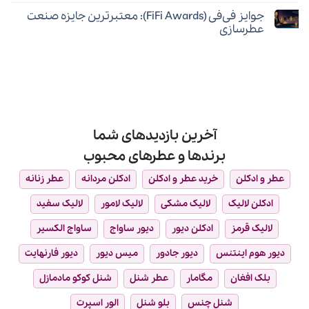
برتر
دیدگاهی
Awards
جوایز فی‌فی (FiFi Awards): معتبرترین جایزه صنعت
برای
ثبت
۲۰۲۴:
جالب‌ترین
نشده
جشنواره
عطرسازی
و
برترین‌های
محبوب‌ترین
هیچ
عطر
نت‌های
دیدگاهی
عطر
برای
ثبت
را
جوایز
نشده
بشناسید
فی‌فی
(FiFi
Awards):
معتبرترین
جایزه
صنعت
آخرین بازدیدهای شما
عطرسازی
برندها و عطرهای محبوب
عطر و ادکلن
خرید عطر و ادکلن
ادکلن مردانه
عطر زنانه
ادکلن لالیک
لالیک مشکی
لالیک لامور
لالیک سفید
لالیک قرمز
ادکلن دیور
دیور ساواج
ساواج الکسیر
دیور هوم اینتنس
دیور جادور
میس دیور
دیور فارنهایت
بلک افغان
مگامار
عطر شنل
شنل کوکو مادمازل
شنل چنس
بلو شنل
الور اسپرت