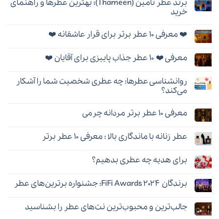
برند عطر تامین (Thameen)؛ بهترین عطرها و راهنمای
خرید
هیچ
دیدگاهی
❤️ معرفی ۱۰ عطر برتر برای قرار عاشقانه ❤️
برای
ثبت
برند
نشده
هیچ
عطر
دیدگاهی
تامین
معرفی ❤️ ۱۰ عطر جذاب پاییزی برای آقایان ❤️
برای
ثبت
(Thameen)؛
❤️
نشده
بهترین
هیچ
معرفی
عطرها
دیدگاهی
۱۰
و
روانشناسی عطرها: چه عطری شخصیت شما را آشکار
برای
ثبت
عطر
راهنمای
معرفی
نشده
برتر
می‌کند؟
خرید
❤️
برای
۱۰
هیچ
قرار
عطر
دیدگاهی
عاشقانه
معرفی ۱۰ عطر برتر مردانه چرمی
جذاب
برای
ثبت
❤️
پاییزی
روانشناسی
نشده
هیچ
برای
عطرها:
دیدگاهی
آقایان
چه
عطر زنانه با ماندگاری بالا : معرفی ۱۰ عطر برتر
برای
ثبت
❤️
عطری
معرفی
نشده
شخصیت
هیچ
۱۰
شما
دیدگاهی
عطر
را
برای هدیه چه عطری بدهیم؟
برای
ثبت
برتر
آشکار
عطر
نشده
مردانه
هیچ
می‌کند؟
زنانه
چرمی
دیدگاهی
با
برندگان FiFi Awards ۲۰۲۴: جشنواره برترین‌های عطر
برای
ثبت
ماندگاری
برای
نشده
بالا
هیچ
هدیه
:
دیدگاهی
چه
معرفی
جالب‌ترین و محبوب‌ترین نت‌های عطر را بشناسید
برای
ثبت
عطری
۱۰
برندگان
نشده
بدهیم؟
عطر
هیچ
FiFi