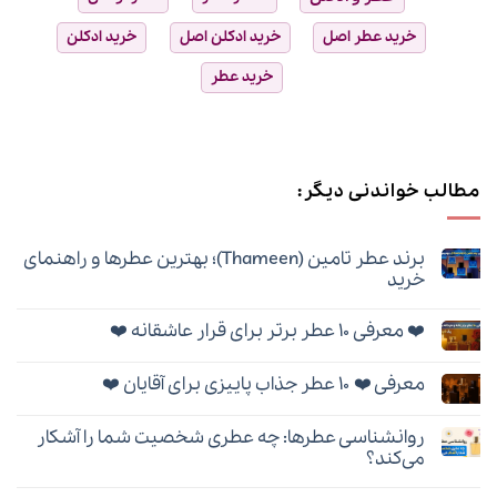
خرید عطر اصل
خرید ادکلن اصل
خرید ادکلن
خرید عطر
مطالب خواندنی دیگر:
برند عطر تامین (Thameen)؛ بهترین عطرها و راهنمای
خرید
هیچ
دیدگاهی
❤️ معرفی ۱۰ عطر برتر برای قرار عاشقانه ❤️
برای
ثبت
برند
نشده
هیچ
عطر
دیدگاهی
تامین
معرفی ❤️ ۱۰ عطر جذاب پاییزی برای آقایان ❤️
برای
ثبت
(Thameen)؛
❤️
نشده
بهترین
هیچ
معرفی
عطرها
دیدگاهی
۱۰
و
روانشناسی عطرها: چه عطری شخصیت شما را آشکار
برای
ثبت
عطر
راهنمای
معرفی
نشده
برتر
می‌کند؟
خرید
❤️
برای
۱۰
هیچ
قرار
عطر
دیدگاهی