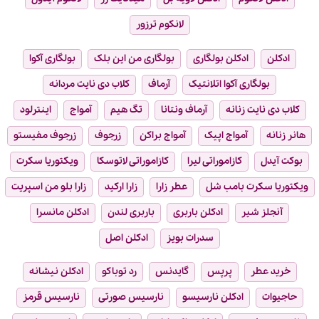
لانکوم ترزور
ادکلن
ادکلن بولگاری
بولگاری من این بلک
بولگاری آکوا
بولگاری آکوا اتلانتیک
آرماف
کلاب دی نایت مردانه
کلاب دی نایت زنانه
آرماف ونتانا
تگ هیم
آمواج
اینترلود
هانر زنانه
آمواج اپیک
آمواج براکن
زرجوف
زرجوف مفیستو
بوکت آیدل
کازاموراتی لیرا
کازاموراتی لاتوسکا
ویکتوریا سکرت
ویکتوریا سکرت بامب شل
عطر زارا
زارا ارکید
زارا بلو من اسپریت
آنجلز شیر
ادکلن باربری
باربری لندن
ادکلن مانسرا
سدرات بویز
ادکلن اصل
خرید عطر
پرپس
گایدنس
رد توباکو
ادکلن نیشانه
حاجیوات
ادکلن نارسیسو
نارسیس صورتی
نارسیس قرمز