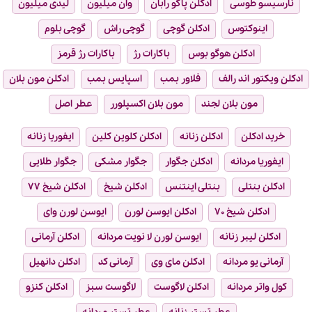
نارسیسو طوسی
ادکلن پاکو رابان
وان میلیون
لیدی میلیون
اینوکتوس
ادکلن گوچی
گوچی راش
گوچی بلوم
ادکلن هوگو بوس
باکارات رژ
باکارات رژ قرمز
ادکلن ویکتور اند رالف
فلاور بمب
اسپایس بمب
ادکلن مون بلان
مون بلان لجند
مون بلان اکسپلورر
عطر اصل
خرید ادکلن
ادکلن زنانه
ادکلن کلوین کلین
ایفوریا زنانه
ایفوریا مردانه
ادکلن جگوار
جگوار مشکی
جگوار طلایی
ادکلن بنتلی
بنتلی اینتنس
ادکلن شیخ
ادکلن شیخ ۷۷
ادکلن شیخ ۷۰
ادکلن ایوسن لورن
ایوسن لورن وای
ادکلن لیبر زنانه
ایوسن لورن لا نویت مردانه
ادکلن آرمانی
آرمانی یو مردانه
ادکلن مای وی
آرمانی کد
ادکلن دانهیل
کول واتر مردانه
ادکلن لاگوست
لاگوست سبز
ادکلن کنزو