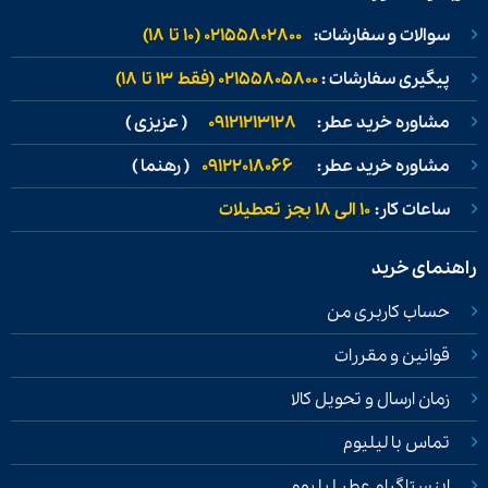
سوالات و سفارشات:
02155802800 (۱۰ تا ۱۸)
پیگیری سفارشات :
02155805800 (فقط ۱۳ تا ۱۸)
مشاوره خرید عطر:
09121213128
( عزیزی )
مشاوره خرید عطر:
09122018066
( رهنما )
ساعات کار:
۱۰ الی ۱۸ بجز تعطیلات
راهنمای خرید
حساب کاربری من
قوانین و مقررات
زمان ارسال و تحویل کالا
تماس با لیلیوم
اینستاگرام عطر لیلیوم