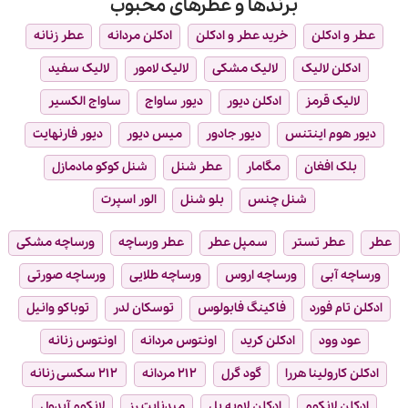
برندها و عطرهای محبوب
عطر و ادکلن
خرید عطر و ادکلن
ادکلن مردانه
عطر زنانه
ادکلن لالیک
لالیک مشکی
لالیک لامور
لالیک سفید
لالیک قرمز
ادکلن دیور
دیور ساواج
ساواج الکسیر
دیور هوم اینتنس
دیور جادور
میس دیور
دیور فارنهایت
بلک افغان
مگامار
عطر شنل
شنل کوکو مادمازل
شنل چنس
بلو شنل
الور اسپرت
عطر
عطر تستر
سمپل عطر
عطر ورساچه
ورساچه مشکی
ورساچه آبی
ورساچه اروس
ورساچه طلایی
ورساچه صورتی
ادکلن تام فورد
فاکینگ فابولوس
توسکان لدر
توباکو وانیل
عود وود
ادکلن کرید
اونتوس مردانه
اونتوس زنانه
ادکلن کارولینا هررا
گود گرل
۲۱۲ مردانه
۲۱۲ سکسی زنانه
ادکلن لانکوم
ادکلن لاویه بل
میدنایت رز
لانکوم آیدول