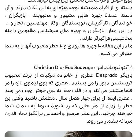
بوی خوش و فرحبخش بخشی ازین پیش نیازهاست .
دسته ای از افراد همیشه توجه ویژه ای به این نکات دارند، و آن
دسته عمدتا چهره هایی مشهور و محبوبند . بازیگران ،
خوانندگان ، کارآفرینان ، نویسندگان ، وکلا ، مهندسین ، تجار و …
در این میان بازیگران و چهره های سرشناس هالیودی دامنه
مخاطبینی فراگیرتر دارند .
ما در این مقاله ۱۰ چهره هالیودی و ۱۰ عطر محبوب آنها را به شما
معرفی می کنیم .
۱- آنتونیو باندراس: Christian Dior Eau Sauvage
بازیگر Desprado عطری از خانواده مرکبات از برند محبوب
کریستسن دیور را می پسندد . عطری که بوی لیموی تازه را در
فضا منتشر می کند و در قلب خود به بوی خوش چوب می رسد
. عطری ایده آل برای چهار فصل سال . مطمئن باشید وقتی این
عطر را زدید از هر جایی که رد شوید سرها به سمت شما
خواهند چرخید . این عطر مرموز و احساس برانگیز نماد قدرت
مردانه بشمار می رود.