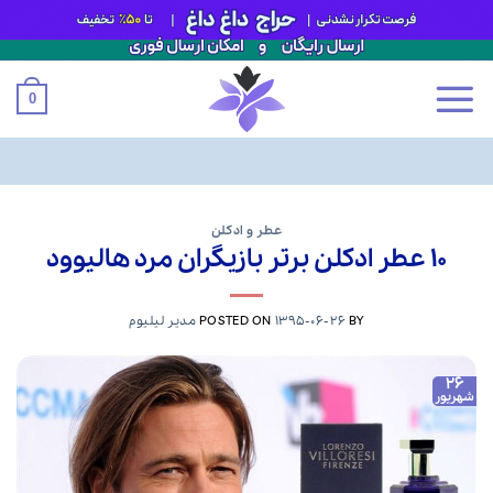
0
Ski
t
عطر و ادکلن
۱۰ عطر ادکلن برتر بازیگران مرد هالیوود
conten
BY
1395-06-26
POSTED ON
مدیر لیلیوم
26
شهریور