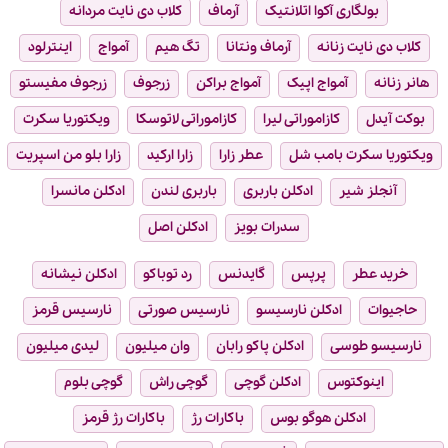
بولگاری آکوا اتلانتیک
آرماف
کلاب دی نایت مردانه
کلاب دی نایت زنانه
آرماف ونتانا
تگ هیم
آمواج
اینترلود
هانر زنانه
آمواج اپیک
آمواج براکن
زرجوف
زرجوف مفیستو
بوکت آیدل
کازاموراتی لیرا
کازاموراتی لاتوسکا
ویکتوریا سکرت
ویکتوریا سکرت بامب شل
عطر زارا
زارا ارکید
زارا بلو من اسپریت
آنجلز شیر
ادکلن باربری
باربری لندن
ادکلن مانسرا
سدرات بویز
ادکلن اصل
خرید عطر
پرپس
گایدنس
رد توباکو
ادکلن نیشانه
حاجیوات
ادکلن نارسیسو
نارسیس صورتی
نارسیس قرمز
نارسیسو طوسی
ادکلن پاکو رابان
وان میلیون
لیدی میلیون
اینوکتوس
ادکلن گوچی
گوچی راش
گوچی بلوم
ادکلن هوگو بوس
باکارات رژ
باکارات رژ قرمز