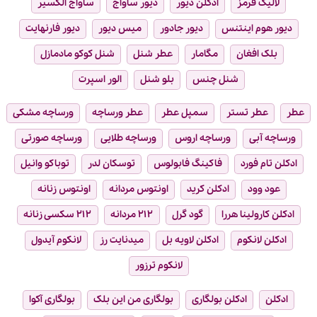
لالیک قرمز
ادکلن دیور
دیور ساواج
ساواج الکسیر
دیور هوم اینتنس
دیور جادور
میس دیور
دیور فارنهایت
بلک افغان
مگامار
عطر شنل
شنل کوکو مادمازل
شنل چنس
بلو شنل
الور اسپرت
عطر
عطر تستر
سمپل عطر
عطر ورساچه
ورساچه مشکی
ورساچه آبی
ورساچه اروس
ورساچه طلایی
ورساچه صورتی
ادکلن تام فورد
فاکینگ فابولوس
توسکان لدر
توباکو وانیل
عود وود
ادکلن کرید
اونتوس مردانه
اونتوس زنانه
ادکلن کارولینا هررا
گود گرل
۲۱۲ مردانه
۲۱۲ سکسی زنانه
ادکلن لانکوم
ادکلن لاویه بل
میدنایت رز
لانکوم آیدول
لانکوم ترزور
ادکلن
ادکلن بولگاری
بولگاری من این بلک
بولگاری آکوا