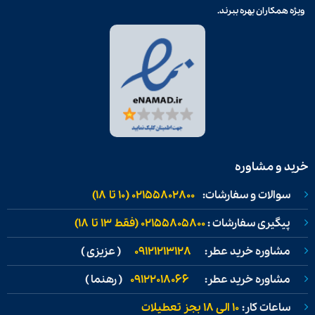
ویژه همکاران بهره ببرند.
خرید و مشاوره
سوالات و سفارشات:
02155802800 (۱۰ تا ۱۸)
پیگیری سفارشات :
02155805800 (فقط ۱۳ تا ۱۸)
مشاوره خرید عطر:
09121213128
( عزیزی )
مشاوره خرید عطر:
09122018066
( رهنما )
ساعات کار:
۱۰ الی ۱۸ بجز تعطیلات