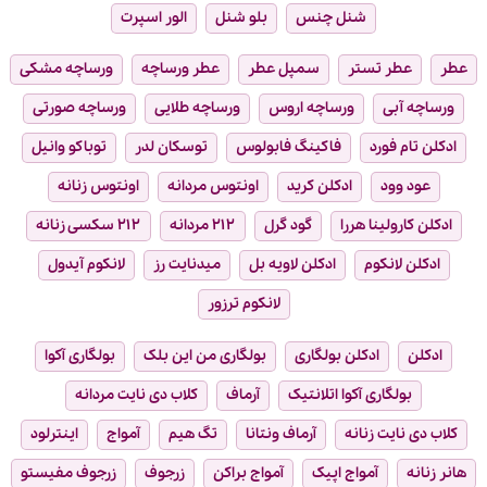
شنل چنس
بلو شنل
الور اسپرت
عطر
عطر تستر
سمپل عطر
عطر ورساچه
ورساچه مشکی
ورساچه آبی
ورساچه اروس
ورساچه طلایی
ورساچه صورتی
ادکلن تام فورد
فاکینگ فابولوس
توسکان لدر
توباکو وانیل
عود وود
ادکلن کرید
اونتوس مردانه
اونتوس زنانه
ادکلن کارولینا هررا
گود گرل
۲۱۲ مردانه
۲۱۲ سکسی زنانه
ادکلن لانکوم
ادکلن لاویه بل
میدنایت رز
لانکوم آیدول
لانکوم ترزور
ادکلن
ادکلن بولگاری
بولگاری من این بلک
بولگاری آکوا
بولگاری آکوا اتلانتیک
آرماف
کلاب دی نایت مردانه
کلاب دی نایت زنانه
آرماف ونتانا
تگ هیم
آمواج
اینترلود
هانر زنانه
آمواج اپیک
آمواج براکن
زرجوف
زرجوف مفیستو