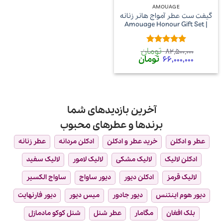
AMOUAGE
گیفت ست عطر آمواج هانر زنانه
| Amouage Honour Gift Set
تومان
امتیاز
5
از
82,500,000
قیمت
قیمت
تومان
5
66,000,000
اصلی
فعلی
82,500,000 تومان
66,000,000 تومان
بود.
است.
آخرین بازدیدهای شما
برندها و عطرهای محبوب
عطر و ادکلن
خرید عطر و ادکلن
ادکلن مردانه
عطر زنانه
ادکلن لالیک
لالیک مشکی
لالیک لامور
لالیک سفید
لالیک قرمز
ادکلن دیور
دیور ساواج
ساواج الکسیر
دیور هوم اینتنس
دیور جادور
میس دیور
دیور فارنهایت
بلک افغان
مگامار
عطر شنل
شنل کوکو مادمازل