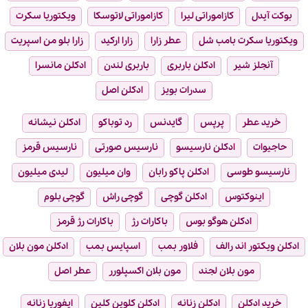
بوکت آیدل
کازاموراتی لیرا
کازاموراتی لاتوسکا
ویکتوریا سکرت
ویکتوریا سکرت بامب شل
عطر زارا
زارا ارکید
زارا بلو من اسپریت
آنجلز شیر
ادکلن باربری
باربری لندن
ادکلن مانسرا
سدرات بویز
ادکلن اصل
خرید عطر
پرپس
گایدنس
رد توباکو
ادکلن نیشانه
حاجیوات
ادکلن نارسیسو
نارسیس صورتی
نارسیس قرمز
نارسیسو طوسی
ادکلن پاکو رابان
وان میلیون
لیدی میلیون
اینوکتوس
ادکلن گوچی
گوچی راش
گوچی بلوم
ادکلن هوگو بوس
باکارات رژ
باکارات رژ قرمز
ادکلن ویکتور اند رالف
فلاور بمب
اسپایس بمب
ادکلن مون بلان
مون بلان لجند
مون بلان اکسپلورر
عطر اصل
خرید ادکلن
ادکلن زنانه
ادکلن کلوین کلین
ایفوریا زنانه