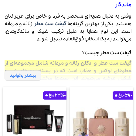
ماندگار
وقتی به دنبال هدیه‌ای منحصر به فرد و خاص برای عزیزانتان
هستید، یکی از بهترین گزینه‌ها
گیفت ست عطر
زنانه و مردانه
است. این نوع هدایا به دلیل ترکیب شیک و ماندگارشان،
می‌توانند به یک انتخاب فوق‌العاده تبدیل شوند.
گیفت ست عطر چیست؟
گیفت ست عطر و ادکلن زنانه و مردانه شامل مجموعه‌ای از
عطرهای لوکس و جذاب است که در بسته‌بندی‌های زیبا و
بیشتر بخوانید
شکیل عرضه می‌شوند. این ست‌ها مخصوص هدیه دادن
طراحی شده‌اند و علاوه بر عطر، ممکن است شامل محصولات
جانبی مانند لوسیون بدن، ژل دوش، سمپل و اسپری بدن نیز
-23%
-5%
باشند. این تنوع محصولات، به گیرنده هدیه اجازه می‌دهد از
ترکیب رایحه‌ها لذت ببرد و تجربه‌ای متفاوت داشته باشد.
مزایای انتخاب گیفت ست ادکلن اورجینال