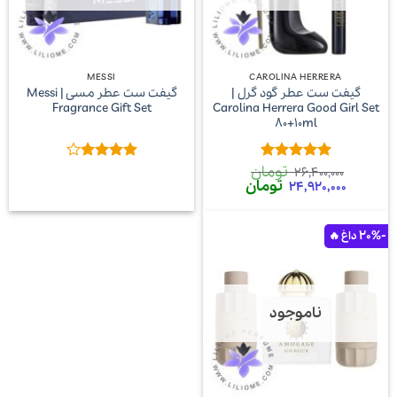
MESSI
CAROLINA HERRERA
گیفت ست عطر گود گرل |
گیفت ست عطر مسی | Messi
Fragrance Gift Set
Carolina Herrera Good Girl Set
80+10ml
تومان
امتیاز
5
از
امتیاز
4
26,400,000
قیمت
قیمت
تومان
5
از 5
24,920,000
اصلی
فعلی
26,400,000 تومان
24,920,000 تومان
بود.
است.
-20%
ناموجود