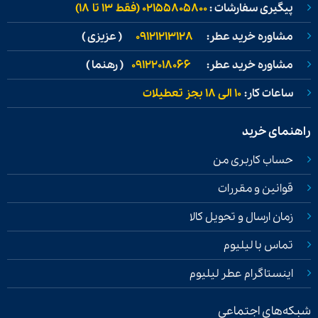
پیگیری سفارشات :
02155805800 (فقط ۱۳ تا ۱۸)
مشاوره خرید عطر:
09121213128
( عزیزی )
مشاوره خرید عطر:
09122018066
( رهنما )
ساعات کار:
۱۰ الی ۱۸ بجز تعطیلات
راهنمای خرید
حساب کاربری من
قوانین و مقررات
زمان ارسال و تحویل کالا
تماس با لیلیوم
اینستاگرام عطر لیلیوم
شبکه‌های اجتماعی