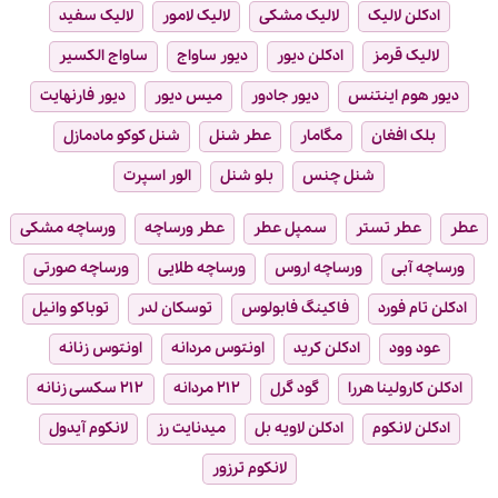
ادکلن لالیک
لالیک مشکی
لالیک لامور
لالیک سفید
لالیک قرمز
ادکلن دیور
دیور ساواج
ساواج الکسیر
دیور هوم اینتنس
دیور جادور
میس دیور
دیور فارنهایت
بلک افغان
مگامار
عطر شنل
شنل کوکو مادمازل
شنل چنس
بلو شنل
الور اسپرت
عطر
عطر تستر
سمپل عطر
عطر ورساچه
ورساچه مشکی
ورساچه آبی
ورساچه اروس
ورساچه طلایی
ورساچه صورتی
ادکلن تام فورد
فاکینگ فابولوس
توسکان لدر
توباکو وانیل
عود وود
ادکلن کرید
اونتوس مردانه
اونتوس زنانه
ادکلن کارولینا هررا
گود گرل
۲۱۲ مردانه
۲۱۲ سکسی زنانه
ادکلن لانکوم
ادکلن لاویه بل
میدنایت رز
لانکوم آیدول
لانکوم ترزور