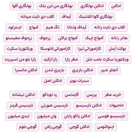
ادکلن
ادکلن بولگاری
بولگاری من این بلک
بولگاری آکوا
بولگاری آکوا اتلانتیک
آرماف
کلاب دی نایت مردانه
کلاب دی نایت زنانه
آرماف ونتانا
تگ هیم
آمواج
اینترلود
هانر زنانه
آمواج اپیک
آمواج براکن
زرجوف
زرجوف مفیستو
بوکت آیدل
کازاموراتی لیرا
کازاموراتی لاتوسکا
ویکتوریا سکرت
ویکتوریا سکرت بامب شل
عطر زارا
زارا ارکید
زارا بلو من اسپریت
آنجلز شیر
ادکلن باربری
باربری لندن
ادکلن مانسرا
سدرات بویز
ادکلن اصل
خرید عطر
پرپس
گایدنس
رد توباکو
ادکلن نیشانه
حاجیوات
ادکلن نارسیسو
نارسیس صورتی
نارسیس قرمز
نارسیسو طوسی
ادکلن پاکو رابان
وان میلیون
لیدی میلیون
اینوکتوس
ادکلن گوچی
گوچی راش
گوچی بلوم