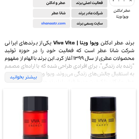
فعالیت اصلی برند
عطر و ادکلن
عطر ادکلن
شرکت مادر برند
شانا عطر
ویوا ویتا
سایت رسمی برند
shanaatr.com
برند عطر ادکلن
ویوا ویتا
|
Viva Vita
یکی از برندهای ایرانی
شرکت شانا عطر است که فعالیت خود را در حوزه تولید
محصولات عطری از سال 1399 آغاز کرد. این برند با الهام از مفهوم
“زنده باد زندگی”، برای افرادی طراحی شده که با اراده‌ای مصمم
به استقبال چالش‌های زندگی می‌روند. ویوا ویتا تا کنون چندین
بیشتر بخوانید
عطر و ادکلن با کیفیت و پرطرفدار را با برند
ویوا ویتا | Viva Vita
وارد بازار کرده است.
شرکت شانا عطر، که در سال 1392 تأسیس شد، با بهره‌گیری از
آزمایشگاه‌های میکروبیولوژیک پیشرفته در منطقه ویژه
اقتصادی پیام در استان البرز و اخذ گواهینامه‌های بین‌المللی و
مجوزهای وزارت بهداشت ایران، به یکی از پیشگامان صنعت
عطرسازی در ایران تبدیل شده است. این شرکت پیش از ویوا