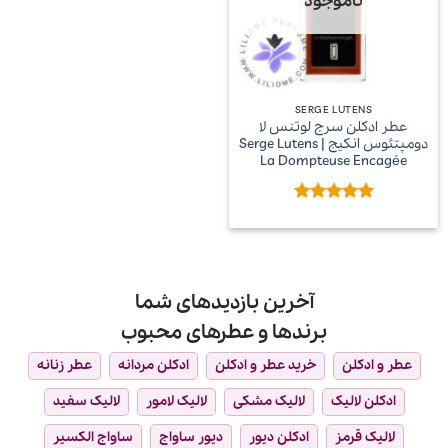
ناموجود
SERGE LUTENS
عطر ادکلن سرج لوتنس لا
دومپتئوس انکیج | Serge Lutens
La Dompteuse Encagée
امتیاز
5
از
5
آخرین بازدیدهای شما
برندها و عطرهای محبوب
عطر و ادکلن
خرید عطر و ادکلن
ادکلن مردانه
عطر زنانه
ادکلن لالیک
لالیک مشکی
لالیک لامور
لالیک سفید
لالیک قرمز
ادکلن دیور
دیور ساواج
ساواج الکسیر