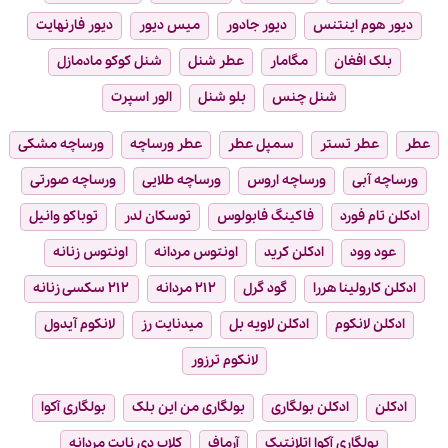
دیور هوم اینتنس
دیور جادور
میس دیور
دیور فارنهایت
بلک افغان
مگامار
عطر شنل
شنل کوکو مادمازل
شنل چنس
بلو شنل
الور اسپرت
عطر
عطر تستر
سمپل عطر
عطر ورساچه
ورساچه مشکی
ورساچه آبی
ورساچه اروس
ورساچه طلایی
ورساچه صورتی
ادکلن تام فورد
فاکینگ فابولوس
توسکان لدر
توباکو وانیل
عود وود
ادکلن کرید
اونتوس مردانه
اونتوس زنانه
ادکلن کارولینا هررا
گود گرل
۲۱۲ مردانه
۲۱۲ سکسی زنانه
ادکلن لانکوم
ادکلن لاویه بل
میدنایت رز
لانکوم آیدول
لانکوم ترزور
ادکلن
ادکلن بولگاری
بولگاری من این بلک
بولگاری آکوا
بولگاری آکوا اتلانتیک
آرماف
کلاب دی نایت مردانه