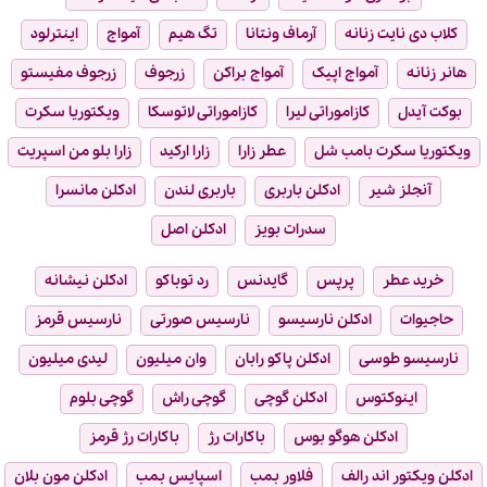
کلاب دی نایت زنانه
آرماف ونتانا
تگ هیم
آمواج
اینترلود
هانر زنانه
آمواج اپیک
آمواج براکن
زرجوف
زرجوف مفیستو
بوکت آیدل
کازاموراتی لیرا
کازاموراتی لاتوسکا
ویکتوریا سکرت
ویکتوریا سکرت بامب شل
عطر زارا
زارا ارکید
زارا بلو من اسپریت
آنجلز شیر
ادکلن باربری
باربری لندن
ادکلن مانسرا
سدرات بویز
ادکلن اصل
خرید عطر
پرپس
گایدنس
رد توباکو
ادکلن نیشانه
حاجیوات
ادکلن نارسیسو
نارسیس صورتی
نارسیس قرمز
نارسیسو طوسی
ادکلن پاکو رابان
وان میلیون
لیدی میلیون
اینوکتوس
ادکلن گوچی
گوچی راش
گوچی بلوم
ادکلن هوگو بوس
باکارات رژ
باکارات رژ قرمز
ادکلن ویکتور اند رالف
فلاور بمب
اسپایس بمب
ادکلن مون بلان