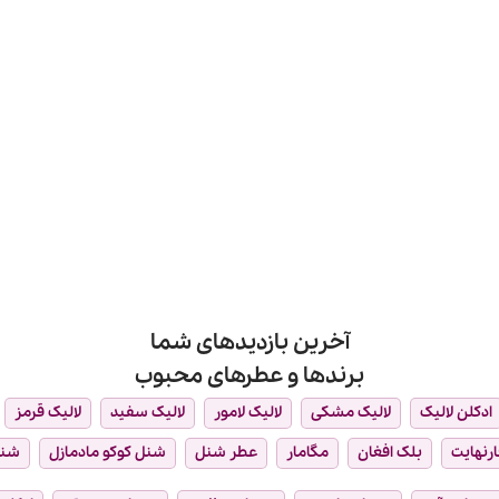
آخرین بازدیدهای شما
برندها و عطرهای محبوب
ادکلن لالیک
لالیک مشکی
لالیک لامور
لالیک سفید
لالیک قرمز
ارنهایت
بلک افغان
مگامار
عطر شنل
شنل کوکو مادمازل
شن