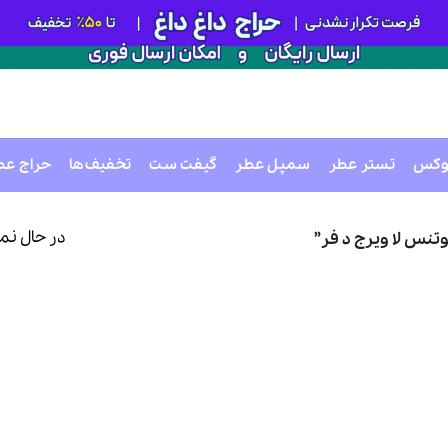
وکس
تستر عطر
سمپل عطر
گیفت ست
تخفیف‌ها
حراج عط
در حال نم
نس لا ویرج د فر”