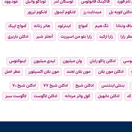
تام فورد
فاکینگ فابولوس
توسکان لدر
توباکو وانیل
عود وود
دکلن لاویه بل
میدنایت رز
لانکوم آیدول
لانکوم ترزور
ماف ونتانا
تگ هیم
آمواج
اینترلود
هانر زنانه
آمواج اپیک
طر زارا
زارا ارکید
زارا بلو من اسپریت
آنجلز شیر
ادکلن باربری
وسی
ادکلن پاکو رابان
وان میلیون
لیدی میلیون
اینوکتوس
ادکلن مون بلان
مون بلان لجند
مون بلان اکسپلورر
عطر اصل
بنتلی اینتنس
ادکلن شیخ
ادکلن شیخ ۷۷
ادکلن شیخ ۷۰
 کد
ادکلن دانهیل
کول واتر مردانه
ادکلن لاگوست
لاگوست سبز