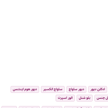
ادکلن دیور
دیور ساواج
ساواج الکسیر
دیور هوم اینتنس
ل چنس
بلو شنل
الور اسپرت