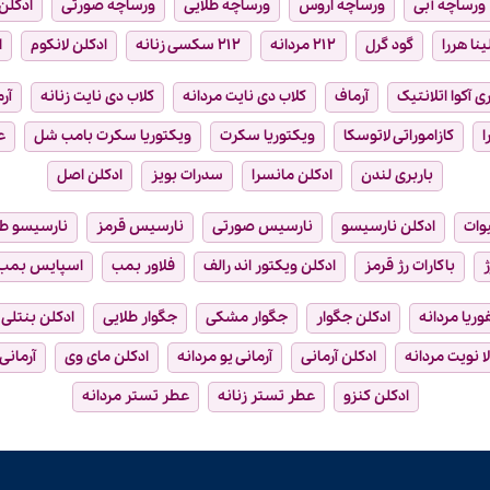
ورساچه آبی
ورساچه اروس
ورساچه طلایی
ورساچه صورتی
ادکلن 
ینا هررا
گود گرل
۲۱۲ مردانه
۲۱۲ سکسی زنانه
ادکلن لانکوم
ا
ی آکوا اتلانتیک
آرماف
کلاب دی نایت مردانه
کلاب دی نایت زنانه
آر
ا
کازاموراتی لاتوسکا
ویکتوریا سکرت
ویکتوریا سکرت بامب شل
ع
باربری لندن
ادکلن مانسرا
سدرات بویز
ادکلن اصل
وات
ادکلن نارسیسو
نارسیس صورتی
نارسیس قرمز
نارسیسو ط
ژ
باکارات رژ قرمز
ادکلن ویکتور اند رالف
فلاور بمب
اسپایس بمب
فوریا مردانه
ادکلن جگوار
جگوار مشکی
جگوار طلایی
ادکلن بنتلی
ا نویت مردانه
ادکلن آرمانی
آرمانی یو مردانه
ادکلن مای وی
آرمانی
ادکلن کنزو
عطر تستر زنانه
عطر تستر مردانه