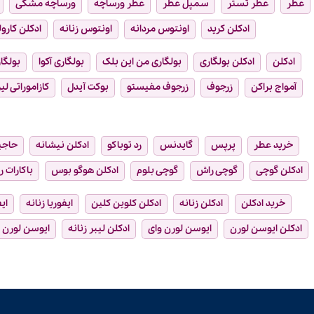
عطر
عطر تستر
سمپل عطر
عطر ورساچه
ورساچه مشکی
ادکلن کرید
اونتوس مردانه
اونتوس زنانه
ادکلن کارول
ادکلن
ادکلن بولگاری
بولگاری من این بلک
بولگاری آکوا
بولگار
آمواج براکن
زرجوف
زرجوف مفیستو
بوکت آیدل
کازاموراتی لیر
خرید عطر
پرپس
گایدنس
رد توباکو
ادکلن نیشانه
حاجی
ادکلن گوچی
گوچی راش
گوچی بلوم
ادکلن هوگو بوس
باکارات ر
خرید ادکلن
ادکلن زنانه
ادکلن کلوین کلین
ایفوریا زنانه
ای
ادکلن ایوسن لورن
ایوسن لورن وای
ادکلن لیبر زنانه
ایوسن لورن ل