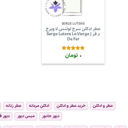
+
SERGE LUTENS
عطر ادکلن سرج لوتنس لا ویرج
د فر | Serge Lutens La Vierge
De Fer
تومان
امتیاز
5
از
0
5
عطر و ادکلن
خرید عطر و ادکلن
ادکلن مردانه
عطر زنانه
دیور جادور
میس دیور
دیور ف