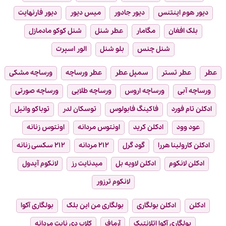
دیور هوم اینتنس
دیور جادور
میس دیور
دیور فارنهایت
بلک افغان
مگامار
عطر شنل
شنل کوکو مادمازل
شنل چنس
بلو شنل
الور اسپرت
عطر
عطر تستر
سمپل عطر
عطر ورساچه
ورساچه مشکی
ورساچه آبی
ورساچه اروس
ورساچه طلایی
ورساچه صورتی
ادکلن تام فورد
فاکینگ فابولوس
توسکان لدر
توباکو وانیل
عود وود
ادکلن کرید
اونتوس مردانه
اونتوس زنانه
ادکلن کارولینا هررا
گود گرل
۲۱۲ مردانه
۲۱۲ سکسی زنانه
ادکلن لانکوم
ادکلن لاویه بل
میدنایت رز
لانکوم آیدول
لانکوم ترزور
ادکلن
ادکلن بولگاری
بولگاری من این بلک
بولگاری آکوا
بولگاری آکوا اتلانتیک
آرماف
کلاب دی نایت مردانه