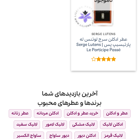
ناموجود
SERGE LUTENS
عطر ادکلن سرج لوتنس له
پارتیسیپ پس | Serge Lutens
Le Participe Passé
امتیاز
4
از 5
آخرین بازدیدهای شما
برندها و عطرهای محبوب
عطر و ادکلن
خرید عطر و ادکلن
ادکلن مردانه
عطر زنانه
ادکلن لالیک
لالیک مشکی
لالیک لامور
لالیک سفید
لالیک قرمز
ادکلن دیور
دیور ساواج
ساواج الکسیر