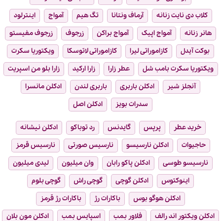
کلاب دی نایت زنانه
آرماف ونتانا
تگ هیم
آمواج
اینترلود
هانر زنانه
آمواج اپیک
آمواج براکن
زرجوف
زرجوف مفیستو
بوکت آیدل
کازاموراتی لیرا
کازاموراتی لاتوسکا
ویکتوریا سکرت
ویکتوریا سکرت بامب شل
عطر زارا
زارا ارکید
زارا بلو من اسپریت
آنجلز شیر
ادکلن باربری
باربری لندن
ادکلن مانسرا
سدرات بویز
ادکلن اصل
خرید عطر
پرپس
گایدنس
رد توباکو
ادکلن نیشانه
حاجیوات
ادکلن نارسیسو
نارسیس صورتی
نارسیس قرمز
نارسیسو طوسی
ادکلن پاکو رابان
وان میلیون
لیدی میلیون
اینوکتوس
ادکلن گوچی
گوچی راش
گوچی بلوم
ادکلن هوگو بوس
باکارات رژ
باکارات رژ قرمز
ادکلن ویکتور اند رالف
فلاور بمب
اسپایس بمب
ادکلن مون بلان