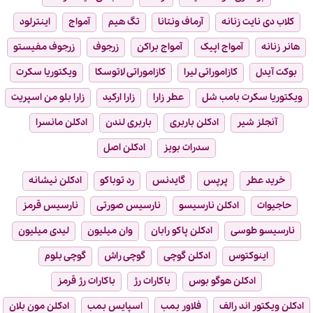
کلاب دی نایت زنانه
آرماف ونتانا
تگ هیم
آمواج
اینترلود
هانر زنانه
آمواج اپیک
آمواج براکن
زرجوف
زرجوف مفیستو
بوکت آیدل
کازاموراتی لیرا
کازاموراتی لاتوسکا
ویکتوریا سکرت
ویکتوریا سکرت بامب شل
عطر زارا
زارا ارکید
زارا بلو من اسپریت
آنجلز شیر
ادکلن باربری
باربری لندن
ادکلن مانسرا
سدرات بویز
ادکلن اصل
خرید عطر
پرپس
گایدنس
رد توباکو
ادکلن نیشانه
حاجیوات
ادکلن نارسیسو
نارسیس صورتی
نارسیس قرمز
نارسیسو طوسی
ادکلن پاکو رابان
وان میلیون
لیدی میلیون
اینوکتوس
ادکلن گوچی
گوچی راش
گوچی بلوم
ادکلن هوگو بوس
باکارات رژ
باکارات رژ قرمز
ادکلن ویکتور اند رالف
فلاور بمب
اسپایس بمب
ادکلن مون بلان