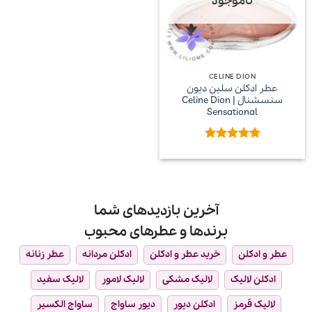
ناموجود
CELINE DION
عطر ادکلن سلین دیون
سنسشنال | Celine Dion
Sensational
امتیاز
5
از
5
آخرین بازدیدهای شما
برندها و عطرهای محبوب
عطر و ادکلن
خرید عطر و ادکلن
ادکلن مردانه
عطر زنانه
ادکلن لالیک
لالیک مشکی
لالیک لامور
لالیک سفید
لالیک قرمز
ادکلن دیور
دیور ساواج
ساواج الکسیر