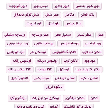
دیور هوم اینتنس
دیور جادور
میس دیور
دیور فارنهایت
بلک افغان
مگامار
عطر شنل
شنل کوکو مادمازل
شنل چنس
بلو شنل
الور اسپرت
عطر
عطر تستر
سمپل عطر
عطر ورساچه
ورساچه مشکی
ورساچه آبی
ورساچه اروس
ورساچه طلایی
ورساچه صورتی
ادکلن تام فورد
فاکینگ فابولوس
توسکان لدر
توباکو وانیل
عود وود
ادکلن کرید
اونتوس مردانه
اونتوس زنانه
ادکلن کارولینا هررا
گود گرل
۲۱۲ مردانه
۲۱۲ سکسی زنانه
ادکلن لانکوم
ادکلن لاویه بل
میدنایت رز
لانکوم آیدول
لانکوم ترزور
ادکلن
ادکلن بولگاری
بولگاری من این بلک
بولگاری آکوا
بولگاری آکوا اتلانتیک
آرماف
کلاب دی نایت مردانه