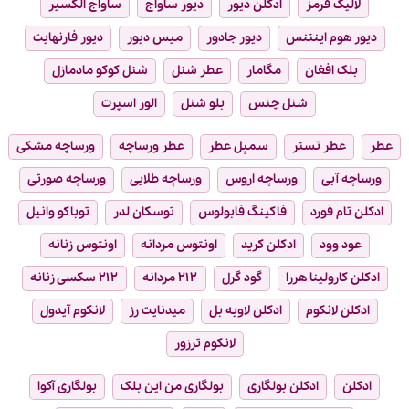
لالیک قرمز
ادکلن دیور
دیور ساواج
ساواج الکسیر
دیور هوم اینتنس
دیور جادور
میس دیور
دیور فارنهایت
بلک افغان
مگامار
عطر شنل
شنل کوکو مادمازل
شنل چنس
بلو شنل
الور اسپرت
عطر
عطر تستر
سمپل عطر
عطر ورساچه
ورساچه مشکی
ورساچه آبی
ورساچه اروس
ورساچه طلایی
ورساچه صورتی
ادکلن تام فورد
فاکینگ فابولوس
توسکان لدر
توباکو وانیل
عود وود
ادکلن کرید
اونتوس مردانه
اونتوس زنانه
ادکلن کارولینا هررا
گود گرل
۲۱۲ مردانه
۲۱۲ سکسی زنانه
ادکلن لانکوم
ادکلن لاویه بل
میدنایت رز
لانکوم آیدول
لانکوم ترزور
ادکلن
ادکلن بولگاری
بولگاری من این بلک
بولگاری آکوا