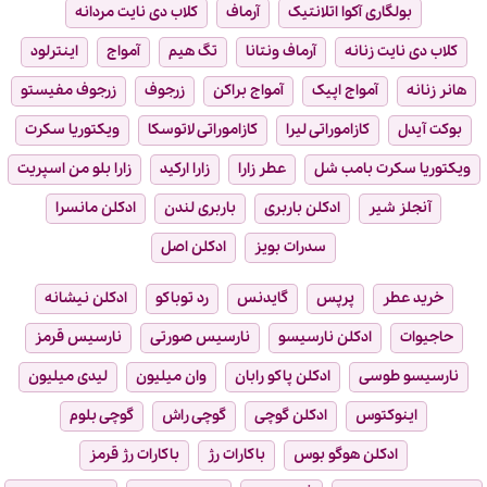
بولگاری آکوا اتلانتیک
آرماف
کلاب دی نایت مردانه
کلاب دی نایت زنانه
آرماف ونتانا
تگ هیم
آمواج
اینترلود
هانر زنانه
آمواج اپیک
آمواج براکن
زرجوف
زرجوف مفیستو
بوکت آیدل
کازاموراتی لیرا
کازاموراتی لاتوسکا
ویکتوریا سکرت
ویکتوریا سکرت بامب شل
عطر زارا
زارا ارکید
زارا بلو من اسپریت
آنجلز شیر
ادکلن باربری
باربری لندن
ادکلن مانسرا
سدرات بویز
ادکلن اصل
خرید عطر
پرپس
گایدنس
رد توباکو
ادکلن نیشانه
حاجیوات
ادکلن نارسیسو
نارسیس صورتی
نارسیس قرمز
نارسیسو طوسی
ادکلن پاکو رابان
وان میلیون
لیدی میلیون
اینوکتوس
ادکلن گوچی
گوچی راش
گوچی بلوم
ادکلن هوگو بوس
باکارات رژ
باکارات رژ قرمز