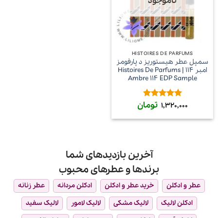
ناموجود
HISTOIRES DE PARFUMS
سمپل عطر هیستوریز د پارفومز
امبر 114 | Histoires De Parfums
Ambre 114 EDP Sample
تومان
امتیاز
5
از
1,320,000
5
آخرین بازدیدهای شما
برندها و عطرهای محبوب
عطر و ادکلن
خرید عطر و ادکلن
ادکلن مردانه
عطر زنانه
ادکلن لالیک
لالیک مشکی
لالیک لامور
لالیک سفید