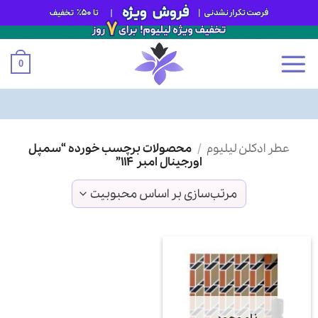
0
Ski
عطر ادکلن لیلیوم
/
محصولات برچسب خورده “سمپل
t
اورجینال امبر 114”
conten