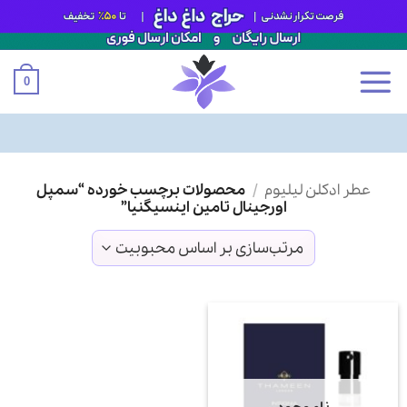
0
Ski
عطر ادکلن لیلیوم
/
محصولات برچسب خورده “سمپل
t
اورجینال تامین اینسیگنیا”
conten