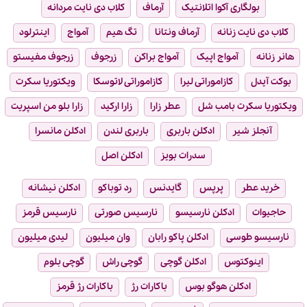
بولگاری آکوا اتلانتیک
آرماف
کلاب دی نایت مردانه
کلاب دی نایت زنانه
آرماف ونتانا
تگ هیم
آمواج
اینترلود
هانر زنانه
آمواج اپیک
آمواج براکن
زرجوف
زرجوف مفیستو
بوکت آیدل
کازاموراتی لیرا
کازاموراتی لاتوسکا
ویکتوریا سکرت
ویکتوریا سکرت بامب شل
عطر زارا
زارا ارکید
زارا بلو من اسپریت
آنجلز شیر
ادکلن باربری
باربری لندن
ادکلن مانسرا
سدرات بویز
ادکلن اصل
خرید عطر
پرپس
گایدنس
رد توباکو
ادکلن نیشانه
حاجیوات
ادکلن نارسیسو
نارسیس صورتی
نارسیس قرمز
نارسیسو طوسی
ادکلن پاکو رابان
وان میلیون
لیدی میلیون
اینوکتوس
ادکلن گوچی
گوچی راش
گوچی بلوم
ادکلن هوگو بوس
باکارات رژ
باکارات رژ قرمز