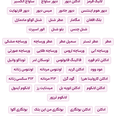
لالیک قرمز
ادکلن دیور
دیور ساواج
ساواج الکسیر
دیور هوم اینتنس
دیور جادور
میس دیور
دیور فارنهایت
بلک افغان
مگامار
عطر شنل
شنل کوکو مادمازل
شنل چنس
بلو شنل
الور اسپرت
عطر
عطر تستر
سمپل عطر
عطر ورساچه
ورساچه مشکی
ورساچه آبی
ورساچه اروس
ورساچه طلایی
ورساچه صورتی
ادکلن تام فورد
فاکینگ فابولوس
توسکان لدر
توباکو وانیل
عود وود
ادکلن کرید
اونتوس مردانه
اونتوس زنانه
ادکلن کارولینا هررا
گود گرل
۲۱۲ مردانه
۲۱۲ سکسی زنانه
ادکلن لانکوم
ادکلن لاویه بل
میدنایت رز
لانکوم آیدول
لانکوم ترزور
ادکلن
ادکلن بولگاری
بولگاری من این بلک
بولگاری آکوا