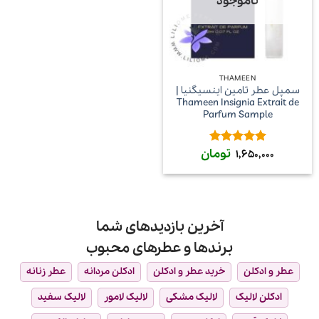
ناموجود
THAMEEN
سمپل عطر تامین اینسیگنیا |
Thameen Insignia Extrait de
Parfum Sample
تومان
امتیاز
5
از
1,650,000
5
آخرین بازدیدهای شما
برندها و عطرهای محبوب
عطر و ادکلن
خرید عطر و ادکلن
ادکلن مردانه
عطر زنانه
ادکلن لالیک
لالیک مشکی
لالیک لامور
لالیک سفید