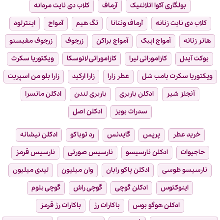
بولگاری آکوا اتلانتیک
آرماف
کلاب دی نایت مردانه
کلاب دی نایت زنانه
آرماف ونتانا
تگ هیم
آمواج
اینترلود
هانر زنانه
آمواج اپیک
آمواج براکن
زرجوف
زرجوف مفیستو
بوکت آیدل
کازاموراتی لیرا
کازاموراتی لاتوسکا
ویکتوریا سکرت
ویکتوریا سکرت بامب شل
عطر زارا
زارا ارکید
زارا بلو من اسپریت
آنجلز شیر
ادکلن باربری
باربری لندن
ادکلن مانسرا
سدرات بویز
ادکلن اصل
خرید عطر
پرپس
گایدنس
رد توباکو
ادکلن نیشانه
حاجیوات
ادکلن نارسیسو
نارسیس صورتی
نارسیس قرمز
نارسیسو طوسی
ادکلن پاکو رابان
وان میلیون
لیدی میلیون
اینوکتوس
ادکلن گوچی
گوچی راش
گوچی بلوم
ادکلن هوگو بوس
باکارات رژ
باکارات رژ قرمز