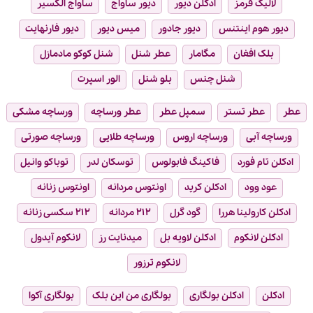
لالیک قرمز
ادکلن دیور
دیور ساواج
ساواج الکسیر
دیور هوم اینتنس
دیور جادور
میس دیور
دیور فارنهایت
بلک افغان
مگامار
عطر شنل
شنل کوکو مادمازل
شنل چنس
بلو شنل
الور اسپرت
عطر
عطر تستر
سمپل عطر
عطر ورساچه
ورساچه مشکی
ورساچه آبی
ورساچه اروس
ورساچه طلایی
ورساچه صورتی
ادکلن تام فورد
فاکینگ فابولوس
توسکان لدر
توباکو وانیل
عود وود
ادکلن کرید
اونتوس مردانه
اونتوس زنانه
ادکلن کارولینا هررا
گود گرل
۲۱۲ مردانه
۲۱۲ سکسی زنانه
ادکلن لانکوم
ادکلن لاویه بل
میدنایت رز
لانکوم آیدول
لانکوم ترزور
ادکلن
ادکلن بولگاری
بولگاری من این بلک
بولگاری آکوا