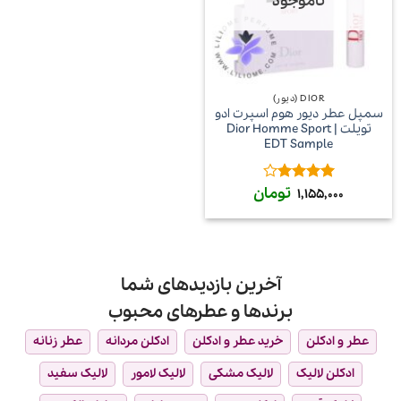
ناموجود
DIOR (دیور)
سمپل عطر دیور هوم اسپرت ادو
تویلت | Dior Homme Sport
EDT Sample
تومان
امتیاز
4
1,155,000
از 5
آخرین بازدیدهای شما
برندها و عطرهای محبوب
عطر و ادکلن
خرید عطر و ادکلن
ادکلن مردانه
عطر زنانه
ادکلن لالیک
لالیک مشکی
لالیک لامور
لالیک سفید