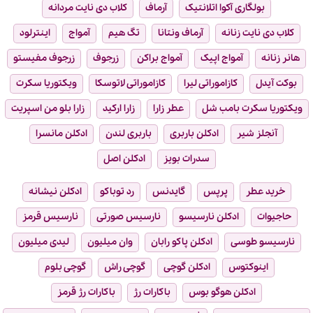
بولگاری آکوا اتلانتیک
آرماف
کلاب دی نایت مردانه
کلاب دی نایت زنانه
آرماف ونتانا
تگ هیم
آمواج
اینترلود
هانر زنانه
آمواج اپیک
آمواج براکن
زرجوف
زرجوف مفیستو
بوکت آیدل
کازاموراتی لیرا
کازاموراتی لاتوسکا
ویکتوریا سکرت
ویکتوریا سکرت بامب شل
عطر زارا
زارا ارکید
زارا بلو من اسپریت
آنجلز شیر
ادکلن باربری
باربری لندن
ادکلن مانسرا
سدرات بویز
ادکلن اصل
خرید عطر
پرپس
گایدنس
رد توباکو
ادکلن نیشانه
حاجیوات
ادکلن نارسیسو
نارسیس صورتی
نارسیس قرمز
نارسیسو طوسی
ادکلن پاکو رابان
وان میلیون
لیدی میلیون
اینوکتوس
ادکلن گوچی
گوچی راش
گوچی بلوم
ادکلن هوگو بوس
باکارات رژ
باکارات رژ قرمز