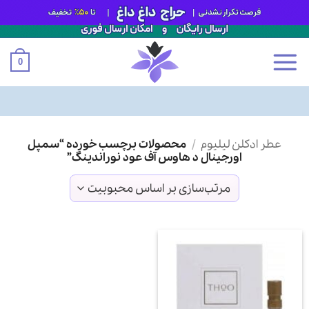
0
Ski
عطر ادکلن لیلیوم
/
محصولات برچسب خورده “سمپل
t
اورجینال د هاوس آف عود نوراندینگ”
conten