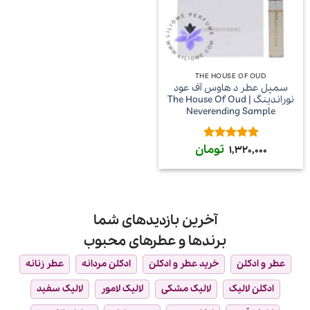
THE HOUSE OF OUD
سمپل عطر د هاوس آف عود
نوراندینگ | The House Of Oud
Neverending Sample
تومان
امتیاز
5
از
1,320,000
5
آخرین بازدیدهای شما
برندها و عطرهای محبوب
عطر و ادکلن
خرید عطر و ادکلن
ادکلن مردانه
عطر زنانه
ادکلن لالیک
لالیک مشکی
لالیک لامور
لالیک سفید