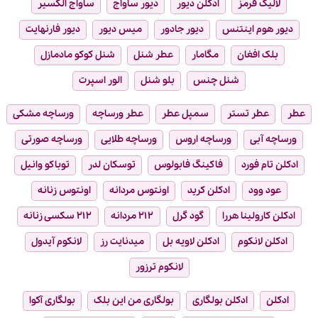
لالیک قرمز
ادکلن دیور
دیور ساواج
ساواج الکسیر
دیور هوم اینتنس
دیور جادور
میس دیور
دیور فارنهایت
بلک افغان
مگامار
عطر شنل
شنل کوکو مادمازل
شنل چنس
بلو شنل
الور اسپرت
عطر
عطر تستر
سمپل عطر
عطر ورساچه
ورساچه مشکی
ورساچه آبی
ورساچه اروس
ورساچه طلایی
ورساچه صورتی
ادکلن تام فورد
فاکینگ فابولوس
توسکان لدر
توباکو وانیل
عود وود
ادکلن کرید
اونتوس مردانه
اونتوس زنانه
ادکلن کارولینا هررا
گود گرل
۲۱۲ مردانه
۲۱۲ سکسی زنانه
ادکلن لانکوم
ادکلن لاویه بل
میدنایت رز
لانکوم آیدول
لانکوم ترزور
ادکلن
ادکلن بولگاری
بولگاری من این بلک
بولگاری آکوا