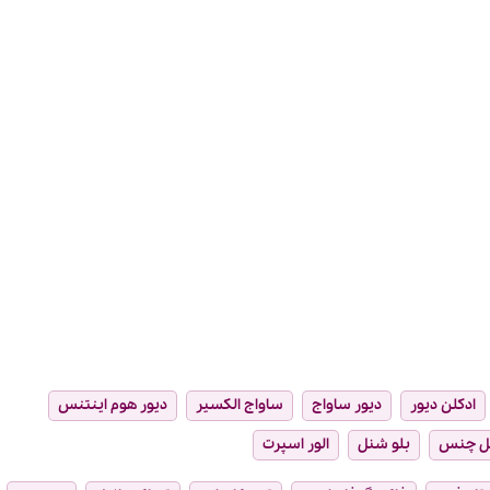
ادکلن دیور
دیور ساواج
ساواج الکسیر
دیور هوم اینتنس
ل چنس
بلو شنل
الور اسپرت