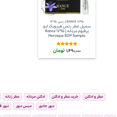
+
RANCE 1795 | رنس ۱۷۹۵
سمپل عطر رنس هیرویک ادو
پرفیوم مردانه | Rance 1795
Heroique EDP Sample
تومان
امتیاز
5
از
1,490,000
5
عطر و ادکلن
خرید عطر و ادکلن
ادکلن مردانه
عطر زنانه
دیور جادور
میس دیور
دیور ف