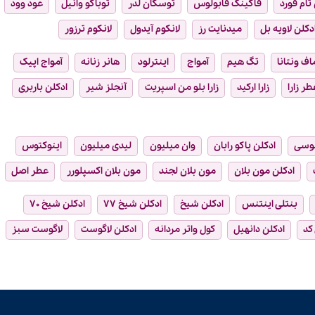
تام فورد
فاکینگ فابولوس
توسکان لدر
توباکو وانیل
عود وود
دکلن لاویه بل
میدنایت رز
لانکوم آیدول
لانکوم ترزور
ماف ونتانا
تگ هیم
آمواج
اینترلود
هانر زنانه
آمواج اپیک
طر زارا
زارا ارکید
زارا بلو من اسپریت
آنجلز شیر
ادکلن باربری
وسی
ادکلن پاکو رابان
وان میلیون
لیدی میلیون
اینوکتوس
ادکلن مون بلان
مون بلان لجند
مون بلان اکسپلورر
عطر اصل
بنتلی اینتنس
ادکلن شیخ
ادکلن شیخ ۷۷
ادکلن شیخ ۷۰
 کد
ادکلن دانهیل
کول واتر مردانه
ادکلن لاگوست
لاگوست سبز