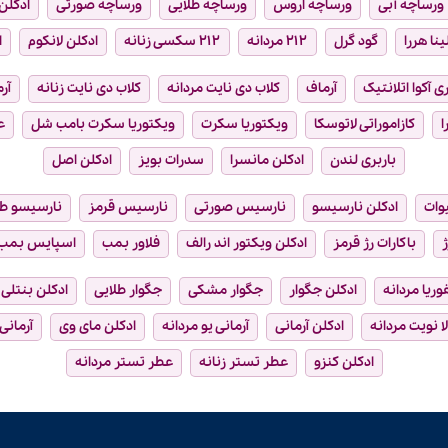
ورساچه آبی
ورساچه اروس
ورساچه طلایی
ورساچه صورتی
ادکلن 
ینا هررا
گود گرل
۲۱۲ مردانه
۲۱۲ سکسی زنانه
ادکلن لانکوم
ا
ی آکوا اتلانتیک
آرماف
کلاب دی نایت مردانه
کلاب دی نایت زنانه
آر
ا
کازاموراتی لاتوسکا
ویکتوریا سکرت
ویکتوریا سکرت بامب شل
ع
باربری لندن
ادکلن مانسرا
سدرات بویز
ادکلن اصل
وات
ادکلن نارسیسو
نارسیس صورتی
نارسیس قرمز
نارسیسو ط
ژ
باکارات رژ قرمز
ادکلن ویکتور اند رالف
فلاور بمب
اسپایس بمب
فوریا مردانه
ادکلن جگوار
جگوار مشکی
جگوار طلایی
ادکلن بنتلی
ا نویت مردانه
ادکلن آرمانی
آرمانی یو مردانه
ادکلن مای وی
آرمانی
ادکلن کنزو
عطر تستر زنانه
عطر تستر مردانه