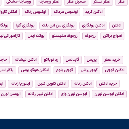
عطر
عطر تستر
سمپل عطر
عطر ورساچه
ورساچه مشکی
ادکلن کرید
اونتوس مردانه
اونتوس زنانه
ادکلن کارول
ادکلن
ادکلن بولگاری
بولگاری من این بلک
بولگاری آکوا
بولگار
آمواج براکن
زرجوف
زرجوف مفیستو
بوکت آیدل
کازاموراتی لیر
خرید عطر
پرپس
گایدنس
رد توباکو
ادکلن نیشانه
حاجی
ادکلن گوچی
گوچی راش
گوچی بلوم
ادکلن هوگو بوس
باکارات ر
خرید ادکلن
ادکلن زنانه
ادکلن کلوین کلین
ایفوریا زنانه
ای
ادکلن ایوسن لورن
ایوسن لورن وای
ادکلن لیبر زنانه
ایوسن لورن ل