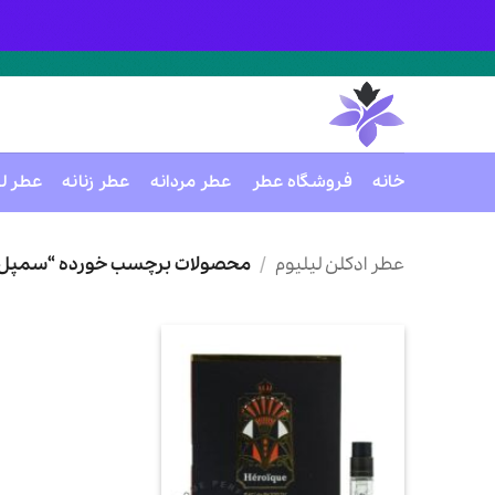
خانه
فروشگاه عطر
عطر مردانه
عطر زنانه
عطر ل
Ski
t
عطر ادکلن لیلیوم
/
محصولات برچسب خورده “سمپل ا
conten