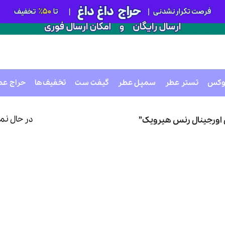
وکس
تستر عطر
سمپل عطر
گیفت ست
تخفیف‌ها
حراج عط
در حال نم
ورجینال رنس هیرویک”