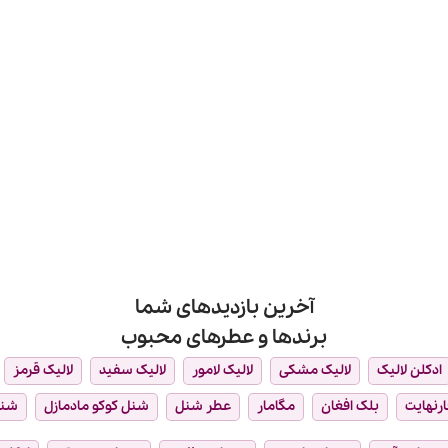
آخرین بازدیدهای شما
برندها و عطرهای محبوب
ادکلن لالیک
لالیک مشکی
لالیک لامور
لالیک سفید
لالیک قرمز
ارنهایت
بلک افغان
مگامار
عطر شنل
شنل کوکو مادمازل
شن