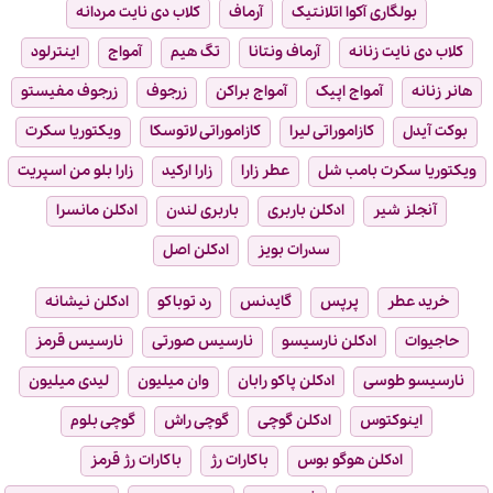
بولگاری آکوا اتلانتیک
آرماف
کلاب دی نایت مردانه
کلاب دی نایت زنانه
آرماف ونتانا
تگ هیم
آمواج
اینترلود
هانر زنانه
آمواج اپیک
آمواج براکن
زرجوف
زرجوف مفیستو
بوکت آیدل
کازاموراتی لیرا
کازاموراتی لاتوسکا
ویکتوریا سکرت
ویکتوریا سکرت بامب شل
عطر زارا
زارا ارکید
زارا بلو من اسپریت
آنجلز شیر
ادکلن باربری
باربری لندن
ادکلن مانسرا
سدرات بویز
ادکلن اصل
خرید عطر
پرپس
گایدنس
رد توباکو
ادکلن نیشانه
حاجیوات
ادکلن نارسیسو
نارسیس صورتی
نارسیس قرمز
نارسیسو طوسی
ادکلن پاکو رابان
وان میلیون
لیدی میلیون
اینوکتوس
ادکلن گوچی
گوچی راش
گوچی بلوم
ادکلن هوگو بوس
باکارات رژ
باکارات رژ قرمز