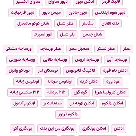
لالیک قرمز
ادکلن دیور
دیور ساواج
ساواج الکسیر
دیور هوم اینتنس
دیور جادور
میس دیور
دیور فارنهایت
بلک افغان
مگامار
عطر شنل
شنل کوکو مادمازل
شنل چنس
بلو شنل
الور اسپرت
عطر
عطر تستر
سمپل عطر
عطر ورساچه
ورساچه مشکی
ورساچه آبی
ورساچه اروس
ورساچه طلایی
ورساچه صورتی
ادکلن تام فورد
فاکینگ فابولوس
توسکان لدر
توباکو وانیل
عود وود
ادکلن کرید
اونتوس مردانه
اونتوس زنانه
ادکلن کارولینا هررا
گود گرل
۲۱۲ مردانه
۲۱۲ سکسی زنانه
ادکلن لانکوم
ادکلن لاویه بل
میدنایت رز
لانکوم آیدول
لانکوم ترزور
ادکلن
ادکلن بولگاری
بولگاری من این بلک
بولگاری آکوا