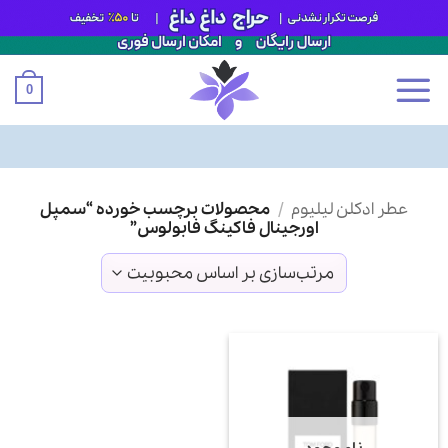
0
Ski
عطر ادکلن لیلیوم
/
محصولات برچسب خورده “سمپل
t
اورجینال فاکینگ فابولوس”
conten