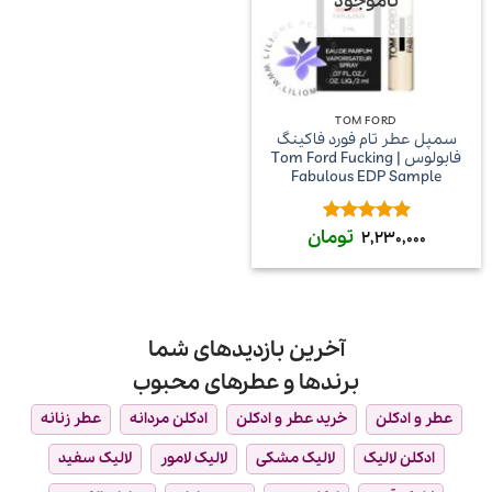
ناموجود
TOM FORD
سمپل عطر تام فورد فاکینگ
فابولوس | Tom Ford Fucking
Fabulous EDP Sample
تومان
امتیاز
5
از
2,230,000
5
آخرین بازدیدهای شما
برندها و عطرهای محبوب
عطر و ادکلن
خرید عطر و ادکلن
ادکلن مردانه
عطر زنانه
ادکلن لالیک
لالیک مشکی
لالیک لامور
لالیک سفید