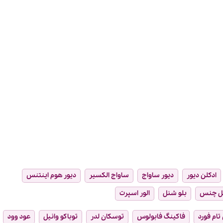
ادکلن دیور
دیور ساواج
ساواج الکسیر
دیور هوم اینتنس
ل چنس
بلو شنل
الور اسپرت
تام فورد
فاکینگ فابولوس
توسکان لدر
توباکو وانیل
عود وود