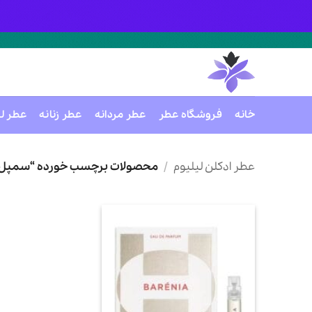
خانه
فروشگاه عطر
عطر مردانه
عطر زنانه
عطر ل
Ski
t
عطر ادکلن لیلیوم
/
محصولات برچسب خورده “سمپل او
conten