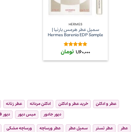
+
HERMES
سمپل عطر هرمس بارنیا |
Hermes Barenia EDP Sample
تومان
امتیاز
5
از
1,160,000
5
عطر و ادکلن
خرید عطر و ادکلن
ادکلن مردانه
عطر زنانه
دیور جادور
میس دیور
دیور ف
عطر
عطر تستر
سمپل عطر
عطر ورساچه
ورساچه مشکی