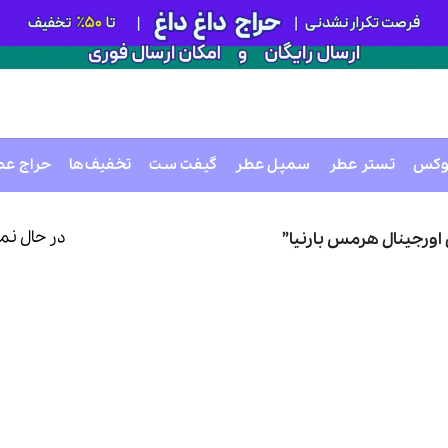
وکس
تستر عطر
سمپل عطر
گیفت ست
تخفیف‌ها
حراج عط
در حال نم
رجینال هرمس بارنیا”