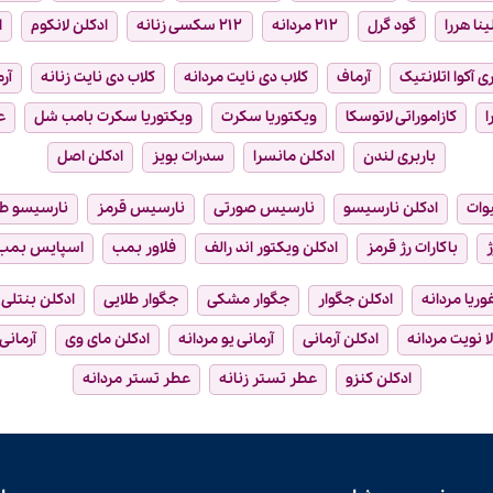
ینا هررا
گود گرل
۲۱۲ مردانه
۲۱۲ سکسی زنانه
ادکلن لانکوم
ا
ی آکوا اتلانتیک
آرماف
کلاب دی نایت مردانه
کلاب دی نایت زنانه
آر
ا
کازاموراتی لاتوسکا
ویکتوریا سکرت
ویکتوریا سکرت بامب شل
ع
باربری لندن
ادکلن مانسرا
سدرات بویز
ادکلن اصل
وات
ادکلن نارسیسو
نارسیس صورتی
نارسیس قرمز
نارسیسو ط
ژ
باکارات رژ قرمز
ادکلن ویکتور اند رالف
فلاور بمب
اسپایس بمب
فوریا مردانه
ادکلن جگوار
جگوار مشکی
جگوار طلایی
ادکلن بنتلی
ا نویت مردانه
ادکلن آرمانی
آرمانی یو مردانه
ادکلن مای وی
آرمانی
ادکلن کنزو
عطر تستر زنانه
عطر تستر مردانه