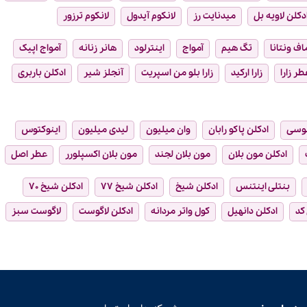
دکلن لاویه بل
میدنایت رز
لانکوم آیدول
لانکوم ترزور
ماف ونتانا
تگ هیم
آمواج
اینترلود
هانر زنانه
آمواج اپیک
طر زارا
زارا ارکید
زارا بلو من اسپریت
آنجلز شیر
ادکلن باربری
وسی
ادکلن پاکو رابان
وان میلیون
لیدی میلیون
اینوکتوس
ادکلن مون بلان
مون بلان لجند
مون بلان اکسپلورر
عطر اصل
بنتلی اینتنس
ادکلن شیخ
ادکلن شیخ ۷۷
ادکلن شیخ ۷۰
 کد
ادکلن دانهیل
کول واتر مردانه
ادکلن لاگوست
لاگوست سبز