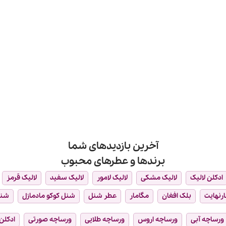
آخرین بازدیدهای شما
برندها و عطرهای محبوب
ادکلن لالیک
لالیک مشکی
لالیک لامور
لالیک سفید
لالیک قرمز
ارنهایت
بلک افغان
مگامار
عطر شنل
شنل کوکو مادمازل
شن
ورساچه آبی
ورساچه اروس
ورساچه طلایی
ورساچه صورتی
ادکلن 