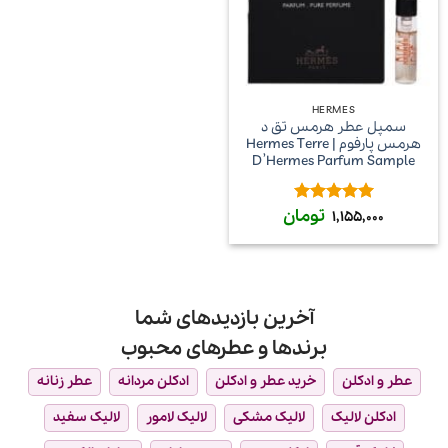
HERMES
سمپل عطر هرمس تق د
هرمس پارفوم | Hermes Terre
D’Hermes Parfum Sample
تومان
امتیاز
5
از
1,155,000
5
آخرین بازدیدهای شما
برندها و عطرهای محبوب
عطر و ادکلن
خرید عطر و ادکلن
ادکلن مردانه
عطر زنانه
ادکلن لالیک
لالیک مشکی
لالیک لامور
لالیک سفید