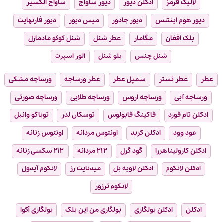
لالیک قرمز
ادکلن دیور
دیور ساواج
ساواج الکسیر
دیور هوم اینتنس
دیور جادور
میس دیور
دیور فارنهایت
بلک افغان
مگامار
عطر شنل
شنل کوکو مادمازل
شنل چنس
بلو شنل
الور اسپرت
عطر
عطر تستر
سمپل عطر
عطر ورساچه
ورساچه مشکی
ورساچه آبی
ورساچه اروس
ورساچه طلایی
ورساچه صورتی
ادکلن تام فورد
فاکینگ فابولوس
توسکان لدر
توباکو وانیل
عود وود
ادکلن کرید
اونتوس مردانه
اونتوس زنانه
ادکلن کارولینا هررا
گود گرل
۲۱۲ مردانه
۲۱۲ سکسی زنانه
ادکلن لانکوم
ادکلن لاویه بل
میدنایت رز
لانکوم آیدول
لانکوم ترزور
ادکلن
ادکلن بولگاری
بولگاری من این بلک
بولگاری آکوا