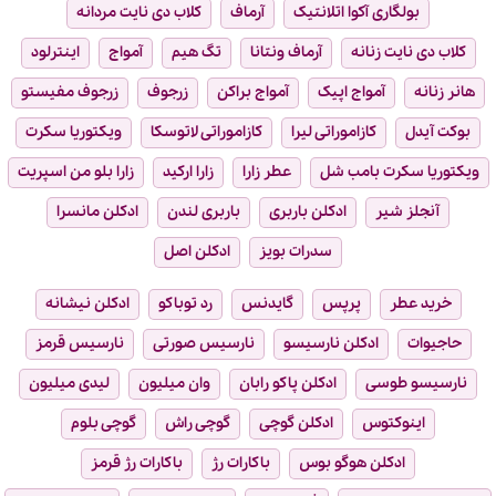
بولگاری آکوا اتلانتیک
آرماف
کلاب دی نایت مردانه
کلاب دی نایت زنانه
آرماف ونتانا
تگ هیم
آمواج
اینترلود
هانر زنانه
آمواج اپیک
آمواج براکن
زرجوف
زرجوف مفیستو
بوکت آیدل
کازاموراتی لیرا
کازاموراتی لاتوسکا
ویکتوریا سکرت
ویکتوریا سکرت بامب شل
عطر زارا
زارا ارکید
زارا بلو من اسپریت
آنجلز شیر
ادکلن باربری
باربری لندن
ادکلن مانسرا
سدرات بویز
ادکلن اصل
خرید عطر
پرپس
گایدنس
رد توباکو
ادکلن نیشانه
حاجیوات
ادکلن نارسیسو
نارسیس صورتی
نارسیس قرمز
نارسیسو طوسی
ادکلن پاکو رابان
وان میلیون
لیدی میلیون
اینوکتوس
ادکلن گوچی
گوچی راش
گوچی بلوم
ادکلن هوگو بوس
باکارات رژ
باکارات رژ قرمز