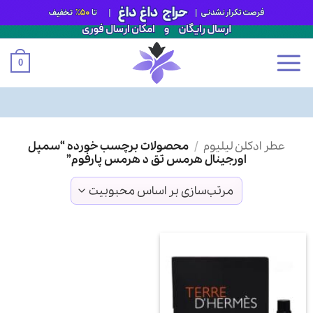
0
Ski
عطر ادکلن لیلیوم
/
محصولات برچسب خورده “سمپل
t
اورجینال هرمس تق د هرمس پارفوم”
conten