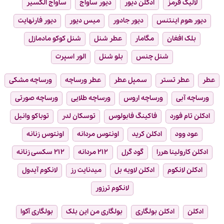
لالیک قرمز
ادکلن دیور
دیور ساواج
ساواج الکسیر
دیور هوم اینتنس
دیور جادور
میس دیور
دیور فارنهایت
بلک افغان
مگامار
عطر شنل
شنل کوکو مادمازل
شنل چنس
بلو شنل
الور اسپرت
عطر
عطر تستر
سمپل عطر
عطر ورساچه
ورساچه مشکی
ورساچه آبی
ورساچه اروس
ورساچه طلایی
ورساچه صورتی
ادکلن تام فورد
فاکینگ فابولوس
توسکان لدر
توباکو وانیل
عود وود
ادکلن کرید
اونتوس مردانه
اونتوس زنانه
ادکلن کارولینا هررا
گود گرل
۲۱۲ مردانه
۲۱۲ سکسی زنانه
ادکلن لانکوم
ادکلن لاویه بل
میدنایت رز
لانکوم آیدول
لانکوم ترزور
ادکلن
ادکلن بولگاری
بولگاری من این بلک
بولگاری آکوا