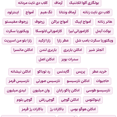
بولگاری آکوا اتلانتیک
آرماف
کلاب دی نایت مردانه
کلاب دی نایت زنانه
آرماف ونتانا
تگ هیم
آمواج
اینترلود
هانر زنانه
آمواج اپیک
آمواج براکن
زرجوف
زرجوف مفیستو
بوکت آیدل
کازاموراتی لیرا
کازاموراتی لاتوسکا
ویکتوریا سکرت
ویکتوریا سکرت بامب شل
عطر زارا
زارا ارکید
زارا بلو من اسپریت
آنجلز شیر
ادکلن باربری
باربری لندن
ادکلن مانسرا
سدرات بویز
ادکلن اصل
خرید عطر
پرپس
گایدنس
رد توباکو
ادکلن نیشانه
حاجیوات
ادکلن نارسیسو
نارسیس صورتی
نارسیس قرمز
نارسیسو طوسی
ادکلن پاکو رابان
وان میلیون
لیدی میلیون
اینوکتوس
ادکلن گوچی
گوچی راش
گوچی بلوم
ادکلن هوگو بوس
باکارات رژ
باکارات رژ قرمز