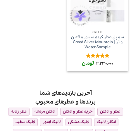
ناموجود
CREED
سمپل عطر کرید سیلور مانتین
واتر | Creed Silver Mountain
Water Sample
تومان
امتیاز
5
از
2,230,000
5
آخرین بازدیدهای شما
برندها و عطرهای محبوب
عطر و ادکلن
خرید عطر و ادکلن
ادکلن مردانه
عطر زنانه
ادکلن لالیک
لالیک مشکی
لالیک لامور
لالیک سفید