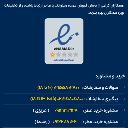
همکاران گرامی از بخش فروش عمده میتوانند با ما در ارتباط باشند و از تخفیفات
ویژه همکاران بهره ببرند.
خرید و مشاوره
سوالات و سفارشات:
02155802800 (۱۰ تا ۱۸)
پیگیری سفارشات :
02155805800 (فقط ۱۳ تا ۱۸)
مشاوره خرید عطر:
09121213128
( عزیزی )
مشاوره خرید عطر:
09122018066
( رهنما )