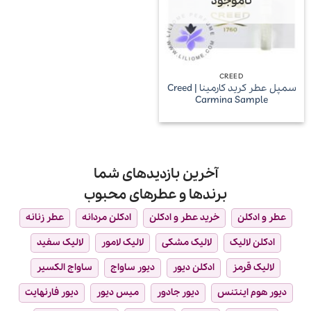
ناموجود
CREED
سمپل عطر کرید کارمینا | Creed
Carmina Sample
آخرین بازدیدهای شما
برندها و عطرهای محبوب
عطر و ادکلن
خرید عطر و ادکلن
ادکلن مردانه
عطر زنانه
ادکلن لالیک
لالیک مشکی
لالیک لامور
لالیک سفید
لالیک قرمز
ادکلن دیور
دیور ساواج
ساواج الکسیر
دیور هوم اینتنس
دیور جادور
میس دیور
دیور فارنهایت