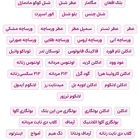
بلک افغان
مگامار
عطر شنل
شنل کوکو مادمازل
شنل چنس
بلو شنل
الور اسپرت
عطر
عطر تستر
سمپل عطر
عطر ورساچه
ورساچه مشکی
ورساچه آبی
ورساچه اروس
ورساچه طلایی
ورساچه صورتی
ادکلن تام فورد
فاکینگ فابولوس
توسکان لدر
توباکو وانیل
عود وود
ادکلن کرید
اونتوس مردانه
اونتوس زنانه
ادکلن کارولینا هررا
گود گرل
۲۱۲ مردانه
۲۱۲ سکسی زنانه
ادکلن لانکوم
ادکلن لاویه بل
میدنایت رز
لانکوم آیدول
لانکوم ترزور
ادکلن
ادکلن بولگاری
بولگاری من این بلک
بولگاری آکوا
بولگاری آکوا اتلانتیک
آرماف
کلاب دی نایت مردانه
کلاب دی نایت زنانه
آرماف ونتانا
تگ هیم
آمواج
اینترلود