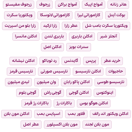
هانر زنانه
آمواج اپیک
آمواج براکن
زرجوف
زرجوف مفیستو
بوکت آیدل
کازاموراتی لیرا
کازاموراتی لاتوسکا
ویکتوریا سکرت
ویکتوریا سکرت بامب شل
عطر زارا
زارا ارکید
زارا بلو من اسپریت
آنجلز شیر
ادکلن باربری
باربری لندن
ادکلن مانسرا
سدرات بویز
ادکلن اصل
خرید عطر
پرپس
گایدنس
رد توباکو
ادکلن نیشانه
حاجیوات
ادکلن نارسیسو
نارسیس صورتی
نارسیس قرمز
نارسیسو طوسی
ادکلن پاکو رابان
وان میلیون
لیدی میلیون
اینوکتوس
ادکلن گوچی
گوچی راش
گوچی بلوم
ادکلن هوگو بوس
باکارات رژ
باکارات رژ قرمز
ادکلن ویکتور اند رالف
فلاور بمب
اسپایس بمب
ادکلن مون بلان
مون بلان لجند
مون بلان اکسپلورر
عطر اصل