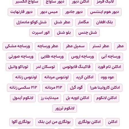
لالیک قرمز
ادکلن دیور
دیور ساواج
ساواج الکسیر
دیور هوم اینتنس
دیور جادور
میس دیور
دیور فارنهایت
بلک افغان
مگامار
عطر شنل
شنل کوکو مادمازل
شنل چنس
بلو شنل
الور اسپرت
عطر
عطر تستر
سمپل عطر
عطر ورساچه
ورساچه مشکی
ورساچه آبی
ورساچه اروس
ورساچه طلایی
ورساچه صورتی
ادکلن تام فورد
فاکینگ فابولوس
توسکان لدر
توباکو وانیل
عود وود
ادکلن کرید
اونتوس مردانه
اونتوس زنانه
ادکلن کارولینا هررا
گود گرل
۲۱۲ مردانه
۲۱۲ سکسی زنانه
ادکلن لانکوم
ادکلن لاویه بل
میدنایت رز
لانکوم آیدول
لانکوم ترزور
ادکلن
ادکلن بولگاری
بولگاری من این بلک
بولگاری آکوا