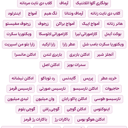
بولگاری آکوا اتلانتیک
آرماف
کلاب دی نایت مردانه
کلاب دی نایت زنانه
آرماف ونتانا
تگ هیم
آمواج
اینترلود
هانر زنانه
آمواج اپیک
آمواج براکن
زرجوف
زرجوف مفیستو
بوکت آیدل
کازاموراتی لیرا
کازاموراتی لاتوسکا
ویکتوریا سکرت
ویکتوریا سکرت بامب شل
عطر زارا
زارا ارکید
زارا بلو من اسپریت
آنجلز شیر
ادکلن باربری
باربری لندن
ادکلن مانسرا
سدرات بویز
ادکلن اصل
خرید عطر
پرپس
گایدنس
رد توباکو
ادکلن نیشانه
حاجیوات
ادکلن نارسیسو
نارسیس صورتی
نارسیس قرمز
نارسیسو طوسی
ادکلن پاکو رابان
وان میلیون
لیدی میلیون
اینوکتوس
ادکلن گوچی
گوچی راش
گوچی بلوم
ادکلن هوگو بوس
باکارات رژ
باکارات رژ قرمز