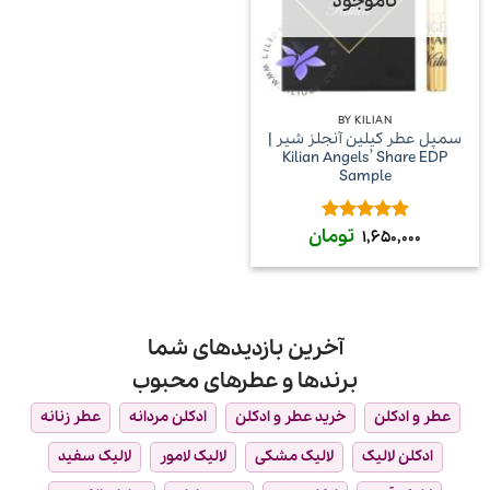
ناموجود
BY KILIAN
سمپل عطر کیلین آنجلز شیر |
Kilian Angels’ Share EDP
Sample
تومان
امتیاز
5
از
1,650,000
5
آخرین بازدیدهای شما
برندها و عطرهای محبوب
عطر و ادکلن
خرید عطر و ادکلن
ادکلن مردانه
عطر زنانه
ادکلن لالیک
لالیک مشکی
لالیک لامور
لالیک سفید