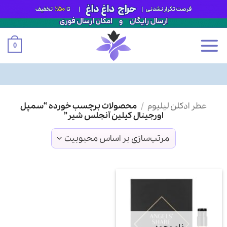
0
Ski
عطر ادکلن لیلیوم
/
محصولات برچسب خورده “سمپل
t
اورجینال کیلین آنجلس شیر”
conten