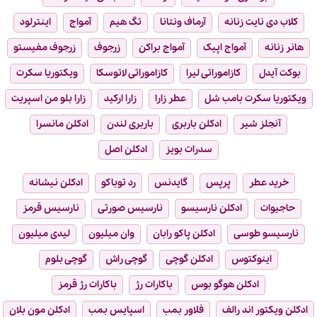
کلاب دی نایت زنانه
آرماف ونتانا
تگ هیم
آمواج
اینترلود
هانر زنانه
آمواج اپیک
آمواج براکن
زرجوف
زرجوف مفیستو
بوکت آیدل
کازاموراتی لیرا
کازاموراتی لاتوسکا
ویکتوریا سکرت
ویکتوریا سکرت بامب شل
عطر زارا
زارا ارکید
زارا بلو من اسپریت
آنجلز شیر
ادکلن باربری
باربری لندن
ادکلن مانسرا
سدرات بویز
ادکلن اصل
خرید عطر
پرپس
گایدنس
رد توباکو
ادکلن نیشانه
حاجیوات
ادکلن نارسیسو
نارسیس صورتی
نارسیس قرمز
نارسیسو طوسی
ادکلن پاکو رابان
وان میلیون
لیدی میلیون
اینوکتوس
ادکلن گوچی
گوچی راش
گوچی بلوم
ادکلن هوگو بوس
باکارات رژ
باکارات رژ قرمز
ادکلن ویکتور اند رالف
فلاور بمب
اسپایس بمب
ادکلن مون بلان