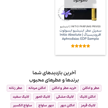
ناموجود
INITIO PARFUMS PRIVES | اینیشیو
سمپل عطر اینیشیو ابسولوت
افرودیسیاک | Initio Absolute
Aphrodisiac EDP Sample
امتیاز
5
از
5
آخرین بازدیدهای شما
برندها و عطرهای محبوب
عطر و ادکلن
خرید عطر و ادکلن
ادکلن مردانه
عطر زنانه
ادکلن لالیک
لالیک مشکی
لالیک لامور
لالیک سفید
لالیک قرمز
ادکلن دیور
دیور ساواج
ساواج الکسیر