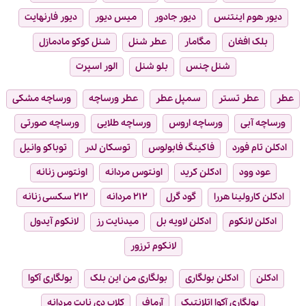
دیور هوم اینتنس
دیور جادور
میس دیور
دیور فارنهایت
بلک افغان
مگامار
عطر شنل
شنل کوکو مادمازل
شنل چنس
بلو شنل
الور اسپرت
عطر
عطر تستر
سمپل عطر
عطر ورساچه
ورساچه مشکی
ورساچه آبی
ورساچه اروس
ورساچه طلایی
ورساچه صورتی
ادکلن تام فورد
فاکینگ فابولوس
توسکان لدر
توباکو وانیل
عود وود
ادکلن کرید
اونتوس مردانه
اونتوس زنانه
ادکلن کارولینا هررا
گود گرل
۲۱۲ مردانه
۲۱۲ سکسی زنانه
ادکلن لانکوم
ادکلن لاویه بل
میدنایت رز
لانکوم آیدول
لانکوم ترزور
ادکلن
ادکلن بولگاری
بولگاری من این بلک
بولگاری آکوا
بولگاری آکوا اتلانتیک
آرماف
کلاب دی نایت مردانه