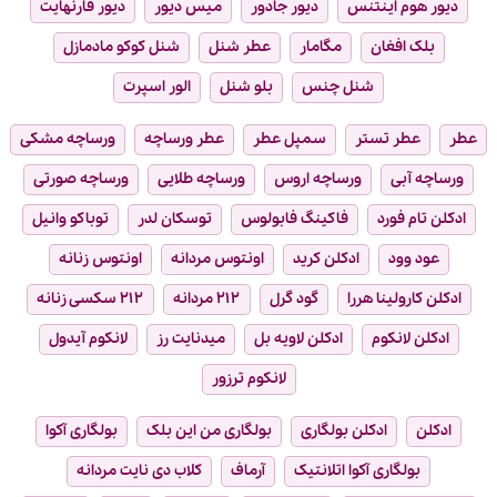
دیور هوم اینتنس
دیور جادور
میس دیور
دیور فارنهایت
بلک افغان
مگامار
عطر شنل
شنل کوکو مادمازل
شنل چنس
بلو شنل
الور اسپرت
عطر
عطر تستر
سمپل عطر
عطر ورساچه
ورساچه مشکی
ورساچه آبی
ورساچه اروس
ورساچه طلایی
ورساچه صورتی
ادکلن تام فورد
فاکینگ فابولوس
توسکان لدر
توباکو وانیل
عود وود
ادکلن کرید
اونتوس مردانه
اونتوس زنانه
ادکلن کارولینا هررا
گود گرل
۲۱۲ مردانه
۲۱۲ سکسی زنانه
ادکلن لانکوم
ادکلن لاویه بل
میدنایت رز
لانکوم آیدول
لانکوم ترزور
ادکلن
ادکلن بولگاری
بولگاری من این بلک
بولگاری آکوا
بولگاری آکوا اتلانتیک
آرماف
کلاب دی نایت مردانه