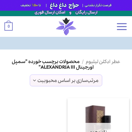
0
Ski
عطر ادکلن لیلیوم
/
محصولات برچسب خورده “سمپل
t
اورجینال ALEXANDRIA III”
conten