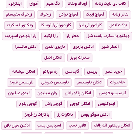
کلاب دی نایت زنانه
آرماف ونتانا
تگ هیم
آمواج
اینترلود
هانر زنانه
آمواج اپیک
آمواج براکن
زرجوف
زرجوف مفیستو
بوکت آیدل
کازاموراتی لیرا
کازاموراتی لاتوسکا
ویکتوریا سکرت
ویکتوریا سکرت بامب شل
عطر زارا
زارا ارکید
زارا بلو من اسپریت
آنجلز شیر
ادکلن باربری
باربری لندن
ادکلن مانسرا
سدرات بویز
ادکلن اصل
خرید عطر
پرپس
گایدنس
رد توباکو
ادکلن نیشانه
حاجیوات
ادکلن نارسیسو
نارسیس صورتی
نارسیس قرمز
نارسیسو طوسی
ادکلن پاکو رابان
وان میلیون
لیدی میلیون
اینوکتوس
ادکلن گوچی
گوچی راش
گوچی بلوم
ادکلن هوگو بوس
باکارات رژ
باکارات رژ قرمز
ادکلن ویکتور اند رالف
فلاور بمب
اسپایس بمب
ادکلن مون بلان