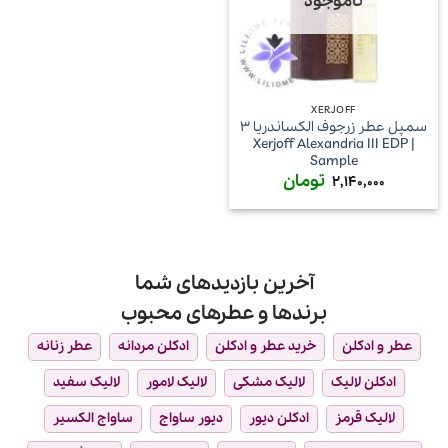
ناموجود
XERJOFF
سمپل عطر زرجوف الکساندریا ۳
| Xerjoff Alexandria III EDP
Sample
تومان
2,140,000
آخرین بازدیدهای شما
برندها و عطرهای محبوب
عطر و ادکلن
خرید عطر و ادکلن
ادکلن مردانه
عطر زنانه
ادکلن لالیک
لالیک مشکی
لالیک لامور
لالیک سفید
لالیک قرمز
ادکلن دیور
دیور ساواج
ساواج الکسیر