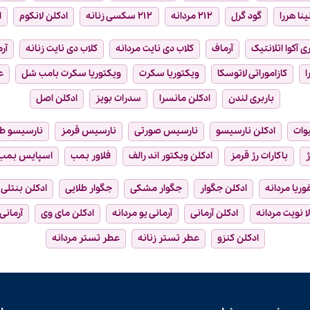
ینا هررا
گود گرل
۲۱۲ مردانه
۲۱۲ سکسی زنانه
ادکلن لانکوم
ا
ی آکوا اتلانتیک
آرماف
کلاب دی نایت مردانه
کلاب دی نایت زنانه
آر
ا
کازاموراتی لاتوسکا
ویکتوریا سکرت
ویکتوریا سکرت بامب شل
ع
باربری لندن
ادکلن مانسرا
سدرات بویز
ادکلن اصل
وات
ادکلن نارسیسو
نارسیس صورتی
نارسیس قرمز
نارسیسو ط
ژ
باکارات رژ قرمز
ادکلن ویکتور اند رالف
فلاور بمب
اسپایس بمب
فوریا مردانه
ادکلن جگوار
جگوار مشکی
جگوار طلایی
ادکلن بنتلی
ا نویت مردانه
ادکلن آرمانی
آرمانی یو مردانه
ادکلن مای وی
آرمانی
ادکلن کنزو
عطر تستر زنانه
عطر تستر مردانه