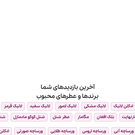
آخرین بازدیدهای شما
برندها و عطرهای محبوب
ادکلن لالیک
لالیک مشکی
لالیک لامور
لالیک سفید
لالیک قرمز
ارنهایت
بلک افغان
مگامار
عطر شنل
شنل کوکو مادمازل
شن
ورساچه آبی
ورساچه اروس
ورساچه طلایی
ورساچه صورتی
ادکلن 