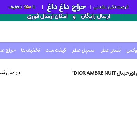
وکس
تستر عطر
سمپل عطر
گیفت ست
تخفیف‌ها
حراج عط
در حال نم
DIOR AMBRE”