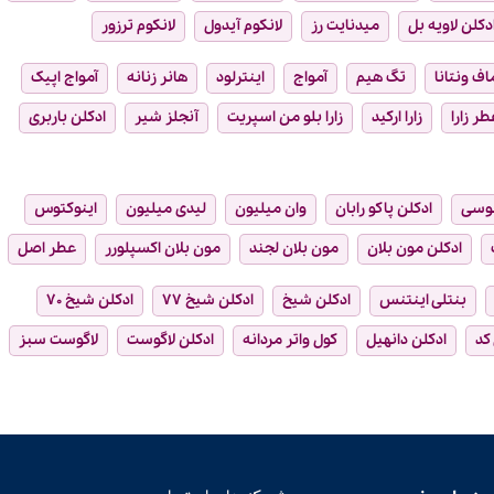
دکلن لاویه بل
میدنایت رز
لانکوم آیدول
لانکوم ترزور
ماف ونتانا
تگ هیم
آمواج
اینترلود
هانر زنانه
آمواج اپیک
طر زارا
زارا ارکید
زارا بلو من اسپریت
آنجلز شیر
ادکلن باربری
وسی
ادکلن پاکو رابان
وان میلیون
لیدی میلیون
اینوکتوس
ادکلن مون بلان
مون بلان لجند
مون بلان اکسپلورر
عطر اصل
بنتلی اینتنس
ادکلن شیخ
ادکلن شیخ ۷۷
ادکلن شیخ ۷۰
 کد
ادکلن دانهیل
کول واتر مردانه
ادکلن لاگوست
لاگوست سبز