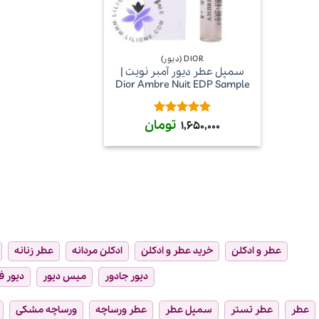
+
DIOR (دیور)
سمپل عطر دیور آمبر نویت |
Dior Ambre Nuit EDP Sample
تومان
امتیاز
5
از
1,650,000
5
عطر و ادکلن
خرید عطر و ادکلن
ادکلن مردانه
عطر زنانه
دیور جادور
میس دیور
دیور ف
عطر
عطر تستر
سمپل عطر
عطر ورساچه
ورساچه مشکی