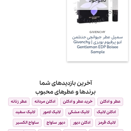
ناموجود
GIVENCHY
سمپل عطر جیوانچی جنتلمن
ادو پرفیوم بویزی | Givenchy
Gentleman EDP Boisee
Sample
آخرین بازدیدهای شما
برندها و عطرهای محبوب
عطر و ادکلن
خرید عطر و ادکلن
ادکلن مردانه
عطر زنانه
ادکلن لالیک
لالیک مشکی
لالیک لامور
لالیک سفید
لالیک قرمز
ادکلن دیور
دیور ساواج
ساواج الکسیر