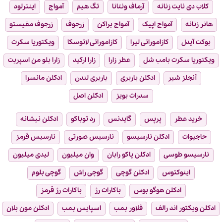
کلاب دی نایت زنانه
آرماف ونتانا
تگ هیم
آمواج
اینترلود
هانر زنانه
آمواج اپیک
آمواج براکن
زرجوف
زرجوف مفیستو
بوکت آیدل
کازاموراتی لیرا
کازاموراتی لاتوسکا
ویکتوریا سکرت
ویکتوریا سکرت بامب شل
عطر زارا
زارا ارکید
زارا بلو من اسپریت
آنجلز شیر
ادکلن باربری
باربری لندن
ادکلن مانسرا
سدرات بویز
ادکلن اصل
خرید عطر
پرپس
گایدنس
رد توباکو
ادکلن نیشانه
حاجیوات
ادکلن نارسیسو
نارسیس صورتی
نارسیس قرمز
نارسیسو طوسی
ادکلن پاکو رابان
وان میلیون
لیدی میلیون
اینوکتوس
ادکلن گوچی
گوچی راش
گوچی بلوم
ادکلن هوگو بوس
باکارات رژ
باکارات رژ قرمز
ادکلن ویکتور اند رالف
فلاور بمب
اسپایس بمب
ادکلن مون بلان