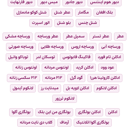
دیور هوم اینتنس
دیور جادور
میس دیور
دیور فارنهایت
بلک افغان
مگامار
عطر شنل
شنل کوکو مادمازل
شنل چنس
بلو شنل
الور اسپرت
عطر
عطر تستر
سمپل عطر
عطر ورساچه
ورساچه مشکی
ورساچه آبی
ورساچه اروس
ورساچه طلایی
ورساچه صورتی
ادکلن تام فورد
فاکینگ فابولوس
توسکان لدر
توباکو وانیل
عود وود
ادکلن کرید
اونتوس مردانه
اونتوس زنانه
ادکلن کارولینا هررا
گود گرل
۲۱۲ مردانه
۲۱۲ سکسی زنانه
ادکلن لانکوم
ادکلن لاویه بل
میدنایت رز
لانکوم آیدول
لانکوم ترزور
ادکلن
ادکلن بولگاری
بولگاری من این بلک
بولگاری آکوا
بولگاری آکوا اتلانتیک
آرماف
کلاب دی نایت مردانه