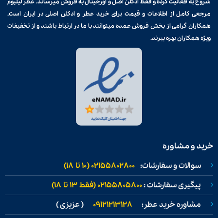
شروع به فعالیت کرده و فقط ادکلن اصل و اورجینال به فروش میرساند. عطر لیلیوم
مرجعی کامل از اطلاعات و قیمت برای
خرید عطر و ادکلن
اصلی در ایران است.
همکاران گرامی از بخش فروش عمده میتوانند با ما در ارتباط باشند و از تخفیفات
ویژه همکاران بهره ببرند.
خرید و مشاوره
سوالات و سفارشات:
02155802800 (۱۰ تا ۱۸)
پیگیری سفارشات :
02155805800 (فقط ۱۳ تا ۱۸)
مشاوره خرید عطر:
09121213128
( عزیزی )