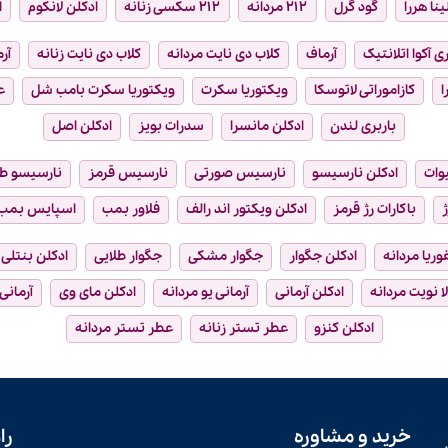
ینا هررا
گود گرل
۲۱۲ مردانه
۲۱۲ سکسی زنانه
ادکلن لانکوم
ا
ی آکوا اتلانتیک
آرماف
کلاب دی نایت مردانه
کلاب دی نایت زنانه
آر
ا
کازاموراتی لاتوسکا
ویکتوریا سکرت
ویکتوریا سکرت بامب شل
ع
باربری لندن
ادکلن مانسرا
سدرات بویز
ادکلن اصل
وات
ادکلن نارسیسو
نارسیس صورتی
نارسیس قرمز
نارسیسو ط
ژ
باکارات رژ قرمز
ادکلن ویکتور اند رالف
فلاور بمب
اسپایس بمب
فوریا مردانه
ادکلن جگوار
جگوار مشکی
جگوار طلایی
ادکلن بنتلی
ا نویت مردانه
ادکلن آرمانی
آرمانی یو مردانه
ادکلن مای وی
آرمانی
ادکلن کنزو
عطر تستر زنانه
عطر تستر مردانه
خرید و مشاوره
را