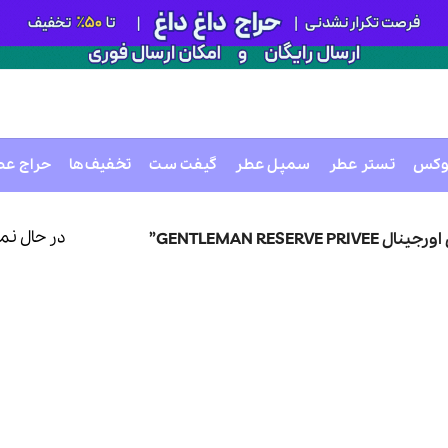
وکس
تستر عطر
سمپل عطر
گیفت ست
تخفیف‌ها
حراج عط
در حال نم
GENTLEMAN RE”