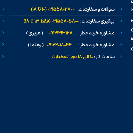
سوالات و سفارشات:
02155802800 (۱۰ تا ۱۸)
ط
پیگیری سفارشات :
02155805800 (فقط ۱۳ تا ۱۸)
مشاوره خرید عطر:
09121213128
( عزیزی )
مشاوره خرید عطر:
09122018066
( رهنما )
ن
ساعات کار:
۱۰ الی ۱۸ بجز تعطیلات