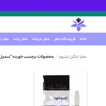
خانه
فروشگاه عطر
عطر مردانه
عطر زنانه
عطر ل
Ski
t
عطر ادکلن لیلیوم
/
محصولات برچسب خورده “سمپل اورجینال SERVE PRIVEE
conten
ناموجود