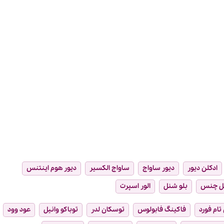
ادکلن دیور
دیور ساواج
ساواج الکسیر
دیور هوم اینتنس
ل چنس
بلو شنل
الور اسپرت
تام فورد
فاکینگ فابولوس
توسکان لدر
توباکو وانیل
عود وود