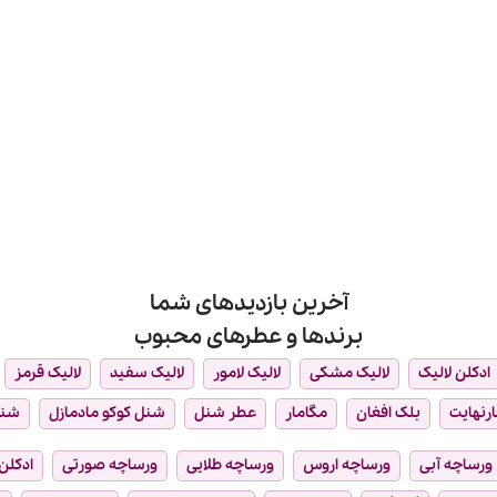
آخرین بازدیدهای شما
برندها و عطرهای محبوب
ادکلن لالیک
لالیک مشکی
لالیک لامور
لالیک سفید
لالیک قرمز
ارنهایت
بلک افغان
مگامار
عطر شنل
شنل کوکو مادمازل
شن
ورساچه آبی
ورساچه اروس
ورساچه طلایی
ورساچه صورتی
ادکلن 