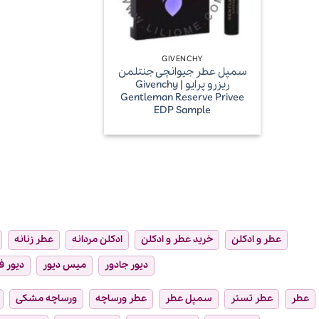
+
GIVENCHY
سمپل عطر جیوانچی جنتلمن
ریزرو پرایو | Givenchy
Gentleman Reserve Privee
EDP Sample
عطر و ادکلن
خرید عطر و ادکلن
ادکلن مردانه
عطر زنانه
دیور جادور
میس دیور
دیور ف
عطر
عطر تستر
سمپل عطر
عطر ورساچه
ورساچه مشکی