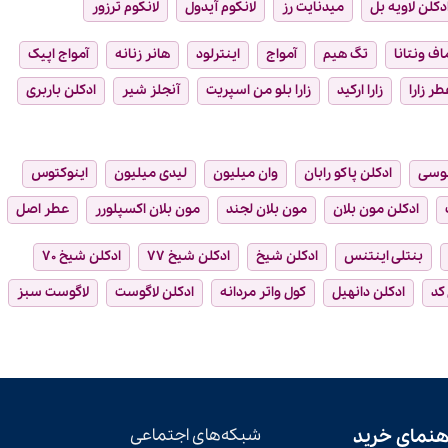
دکلن لاویه بل
میدنایت رز
لانکوم آیدول
لانکوم ترزور
ماف ونتانا
تگ هیم
آمواج
اینترلود
هانر زنانه
آمواج اپیک
طر زارا
زارا ارکید
زارا بلو من اسپریت
آنجلز شیر
ادکلن باربری
وسی
ادکلن پاکو رابان
وان میلیون
لیدی میلیون
اینوکتوس
ادکلن مون بلان
مون بلان لجند
مون بلان اکسپلورر
عطر اصل
بنتلی اینتنس
ادکلن شیخ
ادکلن شیخ ۷۷
ادکلن شیخ ۷۰
 کد
ادکلن دانهیل
کول واتر مردانه
ادکلن لاگوست
لاگوست سبز
هنمای خرید
شبکه‌های اجتماعی