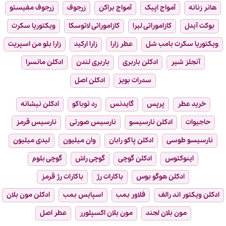
هانر زنانه
آمواج اپیک
آمواج براکن
زرجوف
زرجوف مفیستو
بوکت آیدل
کازاموراتی لیرا
کازاموراتی لاتوسکا
ویکتوریا سکرت
ویکتوریا سکرت بامب شل
عطر زارا
زارا ارکید
زارا بلو من اسپریت
آنجلز شیر
ادکلن باربری
باربری لندن
ادکلن مانسرا
سدرات بویز
ادکلن اصل
خرید عطر
پرپس
گایدنس
رد توباکو
ادکلن نیشانه
حاجیوات
ادکلن نارسیسو
نارسیس صورتی
نارسیس قرمز
نارسیسو طوسی
ادکلن پاکو رابان
وان میلیون
لیدی میلیون
اینوکتوس
ادکلن گوچی
گوچی راش
گوچی بلوم
ادکلن هوگو بوس
باکارات رژ
باکارات رژ قرمز
ادکلن ویکتور اند رالف
فلاور بمب
اسپایس بمب
ادکلن مون بلان
مون بلان لجند
مون بلان اکسپلورر
عطر اصل