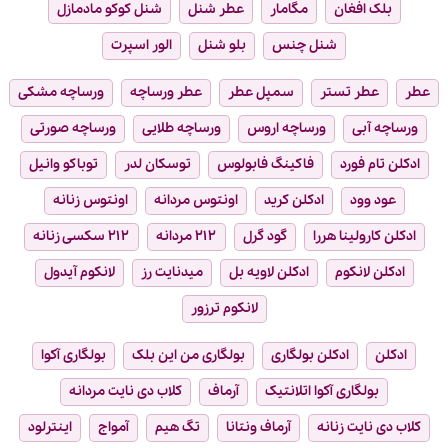
بلک افغان
مگامار
عطر شنل
شنل کوکو مادمازل
شنل چنس
بلو شنل
الور اسپرت
عطر
عطر تستر
سمپل عطر
عطر ورساچه
ورساچه مشکی
ورساچه آبی
ورساچه اروس
ورساچه طلایی
ورساچه صورتی
ادکلن تام فورد
فاکینگ فابولوس
توسکان لدر
توباکو وانیل
عود وود
ادکلن کرید
اونتوس مردانه
اونتوس زنانه
ادکلن کارولینا هررا
گود گرل
۲۱۲ مردانه
۲۱۲ سکسی زنانه
ادکلن لانکوم
ادکلن لاویه بل
میدنایت رز
لانکوم آیدول
لانکوم ترزور
ادکلن
ادکلن بولگاری
بولگاری من این بلک
بولگاری آکوا
بولگاری آکوا اتلانتیک
آرماف
کلاب دی نایت مردانه
کلاب دی نایت زنانه
آرماف ونتانا
تگ هیم
آمواج
اینترلود