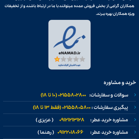
همکاران گرامی از بخش فروش عمده میتوانند با ما در ارتباط باشند و از تخفیفات
ویژه همکاران بهره ببرند.
خرید و مشاوره
سوالات و سفارشات:
02155802800 (۱۰ تا ۱۸)
پیگیری سفارشات :
02155805800 (فقط ۱۳ تا ۱۸)
مشاوره خرید عطر:
09121213128
( عزیزی )
مشاوره خرید عطر:
09122018066
( رهنما )