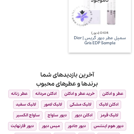
ناموجود
DIOR (دیور)
سمپل عطر دیور گریس | Dior
Gris EDP Sample
آخرین بازدیدهای شما
برندها و عطرهای محبوب
عطر و ادکلن
خرید عطر و ادکلن
ادکلن مردانه
عطر زنانه
ادکلن لالیک
لالیک مشکی
لالیک لامور
لالیک سفید
لالیک قرمز
ادکلن دیور
دیور ساواج
ساواج الکسیر
دیور هوم اینتنس
دیور جادور
میس دیور
دیور فارنهایت