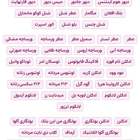
دیور هوم اینتنس
دیور جادور
میس دیور
دیور فارنهایت
بلک افغان
مگامار
عطر شنل
شنل کوکو مادمازل
شنل چنس
بلو شنل
الور اسپرت
عطر
عطر تستر
سمپل عطر
عطر ورساچه
ورساچه مشکی
ورساچه آبی
ورساچه اروس
ورساچه طلایی
ورساچه صورتی
ادکلن تام فورد
فاکینگ فابولوس
توسکان لدر
توباکو وانیل
عود وود
ادکلن کرید
اونتوس مردانه
اونتوس زنانه
ادکلن کارولینا هررا
گود گرل
۲۱۲ مردانه
۲۱۲ سکسی زنانه
ادکلن لانکوم
ادکلن لاویه بل
میدنایت رز
لانکوم آیدول
لانکوم ترزور
ادکلن
ادکلن بولگاری
بولگاری من این بلک
بولگاری آکوا
بولگاری آکوا اتلانتیک
آرماف
کلاب دی نایت مردانه