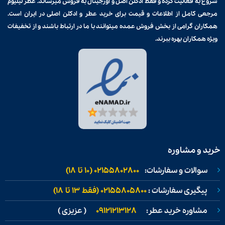
شروع به فعالیت کرده و فقط ادکلن اصل و اورجینال به فروش میرساند. عطر لیلیوم
مرجعی کامل از اطلاعات و قیمت برای
خرید عطر و ادکلن
اصلی در ایران است.
همکاران گرامی از بخش فروش عمده میتوانند با ما در ارتباط باشند و از تخفیفات
ویژه همکاران بهره ببرند.
خرید و مشاوره
سوالات و سفارشات:
02155802800 (۱۰ تا ۱۸)
پیگیری سفارشات :
02155805800 (فقط ۱۳ تا ۱۸)
مشاوره خرید عطر:
09121213128
( عزیزی )