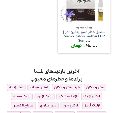
ناموجود
MEMO PARIS
سمپل عطر ممو ایتالین لدر |
Memo Italian Leather EDP
Sample
تومان
1,650,000
آخرین بازدیدهای شما
برندها و عطرهای محبوب
عطر و ادکلن
خرید عطر و ادکلن
ادکلن مردانه
عطر زنانه
ادکلن لالیک
لالیک مشکی
لالیک لامور
لالیک سفید
لالیک قرمز
ادکلن دیور
دیور ساواج
ساواج الکسیر