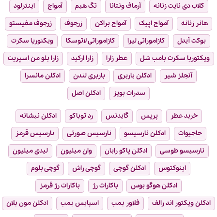
کلاب دی نایت زنانه
آرماف ونتانا
تگ هیم
آمواج
اینترلود
هانر زنانه
آمواج اپیک
آمواج براکن
زرجوف
زرجوف مفیستو
بوکت آیدل
کازاموراتی لیرا
کازاموراتی لاتوسکا
ویکتوریا سکرت
ویکتوریا سکرت بامب شل
عطر زارا
زارا ارکید
زارا بلو من اسپریت
آنجلز شیر
ادکلن باربری
باربری لندن
ادکلن مانسرا
سدرات بویز
ادکلن اصل
خرید عطر
پرپس
گایدنس
رد توباکو
ادکلن نیشانه
حاجیوات
ادکلن نارسیسو
نارسیس صورتی
نارسیس قرمز
نارسیسو طوسی
ادکلن پاکو رابان
وان میلیون
لیدی میلیون
اینوکتوس
ادکلن گوچی
گوچی راش
گوچی بلوم
ادکلن هوگو بوس
باکارات رژ
باکارات رژ قرمز
ادکلن ویکتور اند رالف
فلاور بمب
اسپایس بمب
ادکلن مون بلان