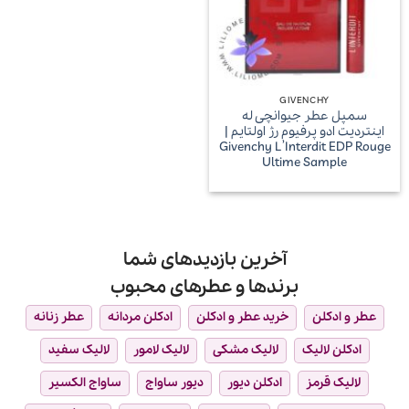
GIVENCHY
سمپل عطر جیوانچی له
اینتردیت ادو پرفیوم رژ اولتایم |
Givenchy L’Interdit EDP Rouge
Ultime Sample
آخرین بازدیدهای شما
برندها و عطرهای محبوب
عطر و ادکلن
خرید عطر و ادکلن
ادکلن مردانه
عطر زنانه
ادکلن لالیک
لالیک مشکی
لالیک لامور
لالیک سفید
لالیک قرمز
ادکلن دیور
دیور ساواج
ساواج الکسیر