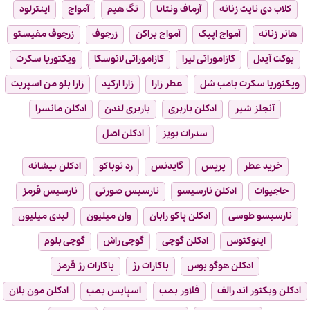
کلاب دی نایت زنانه
آرماف ونتانا
تگ هیم
آمواج
اینترلود
هانر زنانه
آمواج اپیک
آمواج براکن
زرجوف
زرجوف مفیستو
بوکت آیدل
کازاموراتی لیرا
کازاموراتی لاتوسکا
ویکتوریا سکرت
ویکتوریا سکرت بامب شل
عطر زارا
زارا ارکید
زارا بلو من اسپریت
آنجلز شیر
ادکلن باربری
باربری لندن
ادکلن مانسرا
سدرات بویز
ادکلن اصل
خرید عطر
پرپس
گایدنس
رد توباکو
ادکلن نیشانه
حاجیوات
ادکلن نارسیسو
نارسیس صورتی
نارسیس قرمز
نارسیسو طوسی
ادکلن پاکو رابان
وان میلیون
لیدی میلیون
اینوکتوس
ادکلن گوچی
گوچی راش
گوچی بلوم
ادکلن هوگو بوس
باکارات رژ
باکارات رژ قرمز
ادکلن ویکتور اند رالف
فلاور بمب
اسپایس بمب
ادکلن مون بلان