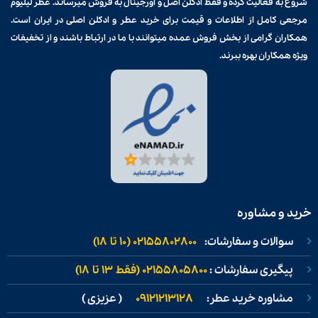
شروع به فعالیت کرده و فقط ادکلن اصل و اورجینال به فروش میرساند. عطر لیلیوم
مرجعی کامل از اطلاعات و قیمت برای
خرید عطر و ادکلن
اصلی در ایران است.
همکاران گرامی از بخش فروش عمده میتوانند با ما در ارتباط باشند و از تخفیفات
ویژه همکاران بهره ببرند.
خرید و مشاوره
سوالات و سفارشات:
02155802800 (۱۰ تا ۱۸)
پیگیری سفارشات :
02155805800 (فقط ۱۳ تا ۱۸)
مشاوره خرید عطر:
09121213128
( عزیزی )