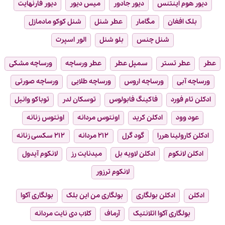
دیور هوم اینتنس
دیور جادور
میس دیور
دیور فارنهایت
بلک افغان
مگامار
عطر شنل
شنل کوکو مادمازل
شنل چنس
بلو شنل
الور اسپرت
عطر
عطر تستر
سمپل عطر
عطر ورساچه
ورساچه مشکی
ورساچه آبی
ورساچه اروس
ورساچه طلایی
ورساچه صورتی
ادکلن تام فورد
فاکینگ فابولوس
توسکان لدر
توباکو وانیل
عود وود
ادکلن کرید
اونتوس مردانه
اونتوس زنانه
ادکلن کارولینا هررا
گود گرل
۲۱۲ مردانه
۲۱۲ سکسی زنانه
ادکلن لانکوم
ادکلن لاویه بل
میدنایت رز
لانکوم آیدول
لانکوم ترزور
ادکلن
ادکلن بولگاری
بولگاری من این بلک
بولگاری آکوا
بولگاری آکوا اتلانتیک
آرماف
کلاب دی نایت مردانه