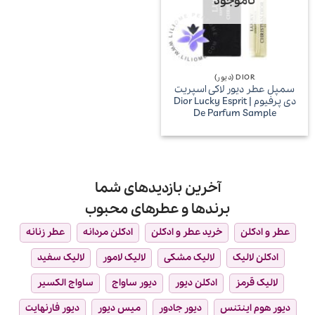
ناموجود
DIOR (دیور)
سمپل عطر دیور لاکی اسپریت
دی پرفیوم | Dior Lucky Esprit
De Parfum Sample
آخرین بازدیدهای شما
برندها و عطرهای محبوب
عطر و ادکلن
خرید عطر و ادکلن
ادکلن مردانه
عطر زنانه
ادکلن لالیک
لالیک مشکی
لالیک لامور
لالیک سفید
لالیک قرمز
ادکلن دیور
دیور ساواج
ساواج الکسیر
دیور هوم اینتنس
دیور جادور
میس دیور
دیور فارنهایت