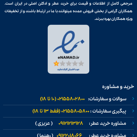
مرجعی کامل از اطلاعات و قیمت برای
خرید عطر و ادکلن
اصلی در ایران است.
همکاران گرامی از بخش فروش عمده میتوانند با ما در ارتباط باشند و از تخفیفات
ویژه همکاران بهره ببرند.
خرید و مشاوره
سوالات و سفارشات:
02155802800 (۱۰ تا ۱۸)
پیگیری سفارشات :
02155805800 (فقط ۱۳ تا ۱۸)
مشاوره خرید عطر:
09121213128
( عزیزی )
مشاوره خرید عطر:
09122018066
( رهنما )