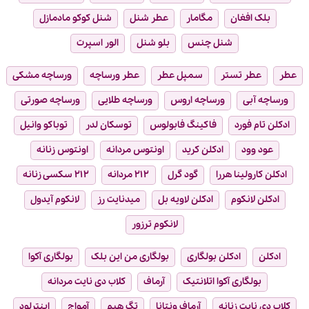
بلک افغان
مگامار
عطر شنل
شنل کوکو مادمازل
شنل چنس
بلو شنل
الور اسپرت
عطر
عطر تستر
سمپل عطر
عطر ورساچه
ورساچه مشکی
ورساچه آبی
ورساچه اروس
ورساچه طلایی
ورساچه صورتی
ادکلن تام فورد
فاکینگ فابولوس
توسکان لدر
توباکو وانیل
عود وود
ادکلن کرید
اونتوس مردانه
اونتوس زنانه
ادکلن کارولینا هررا
گود گرل
۲۱۲ مردانه
۲۱۲ سکسی زنانه
ادکلن لانکوم
ادکلن لاویه بل
میدنایت رز
لانکوم آیدول
لانکوم ترزور
ادکلن
ادکلن بولگاری
بولگاری من این بلک
بولگاری آکوا
بولگاری آکوا اتلانتیک
آرماف
کلاب دی نایت مردانه
کلاب دی نایت زنانه
آرماف ونتانا
تگ هیم
آمواج
اینترلود