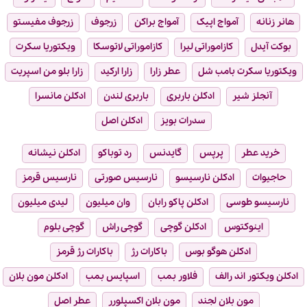
هانر زنانه
آمواج اپیک
آمواج براکن
زرجوف
زرجوف مفیستو
بوکت آیدل
کازاموراتی لیرا
کازاموراتی لاتوسکا
ویکتوریا سکرت
ویکتوریا سکرت بامب شل
عطر زارا
زارا ارکید
زارا بلو من اسپریت
آنجلز شیر
ادکلن باربری
باربری لندن
ادکلن مانسرا
سدرات بویز
ادکلن اصل
خرید عطر
پرپس
گایدنس
رد توباکو
ادکلن نیشانه
حاجیوات
ادکلن نارسیسو
نارسیس صورتی
نارسیس قرمز
نارسیسو طوسی
ادکلن پاکو رابان
وان میلیون
لیدی میلیون
اینوکتوس
ادکلن گوچی
گوچی راش
گوچی بلوم
ادکلن هوگو بوس
باکارات رژ
باکارات رژ قرمز
ادکلن ویکتور اند رالف
فلاور بمب
اسپایس بمب
ادکلن مون بلان
مون بلان لجند
مون بلان اکسپلورر
عطر اصل