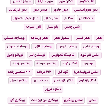
لالیک قرمز
ادکلن دیور
دیور ساواج
ساواج الکسیر
دیور هوم اینتنس
دیور جادور
میس دیور
دیور فارنهایت
بلک افغان
مگامار
عطر شنل
شنل کوکو مادمازل
شنل چنس
بلو شنل
الور اسپرت
عطر
عطر تستر
سمپل عطر
عطر ورساچه
ورساچه مشکی
ورساچه آبی
ورساچه اروس
ورساچه طلایی
ورساچه صورتی
ادکلن تام فورد
فاکینگ فابولوس
توسکان لدر
توباکو وانیل
عود وود
ادکلن کرید
اونتوس مردانه
اونتوس زنانه
ادکلن کارولینا هررا
گود گرل
۲۱۲ مردانه
۲۱۲ سکسی زنانه
ادکلن لانکوم
ادکلن لاویه بل
میدنایت رز
لانکوم آیدول
لانکوم ترزور
ادکلن
ادکلن بولگاری
بولگاری من این بلک
بولگاری آکوا