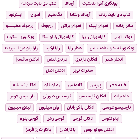
بولگاری آکوا اتلانتیک
آرماف
کلاب دی نایت مردانه
کلاب دی نایت زنانه
آرماف ونتانا
تگ هیم
آمواج
اینترلود
هانر زنانه
آمواج اپیک
آمواج براکن
زرجوف
زرجوف مفیستو
بوکت آیدل
کازاموراتی لیرا
کازاموراتی لاتوسکا
ویکتوریا سکرت
ویکتوریا سکرت بامب شل
عطر زارا
زارا ارکید
زارا بلو من اسپریت
آنجلز شیر
ادکلن باربری
باربری لندن
ادکلن مانسرا
سدرات بویز
ادکلن اصل
خرید عطر
پرپس
گایدنس
رد توباکو
ادکلن نیشانه
حاجیوات
ادکلن نارسیسو
نارسیس صورتی
نارسیس قرمز
نارسیسو طوسی
ادکلن پاکو رابان
وان میلیون
لیدی میلیون
اینوکتوس
ادکلن گوچی
گوچی راش
گوچی بلوم
ادکلن هوگو بوس
باکارات رژ
باکارات رژ قرمز