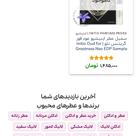
ناموجود
INITIO PARFUMS PRIVES | اینیشیو
سمپل عطر اینیشیو عود فور
گریتنس نئو | Initio Oud for
Greatness Neo EDP Sample
تومان
امتیاز
5
از
1,485,000
5
آخرین بازدیدهای شما
برندها و عطرهای محبوب
عطر و ادکلن
خرید عطر و ادکلن
ادکلن مردانه
عطر زنانه
ادکلن لالیک
لالیک مشکی
لالیک لامور
لالیک سفید