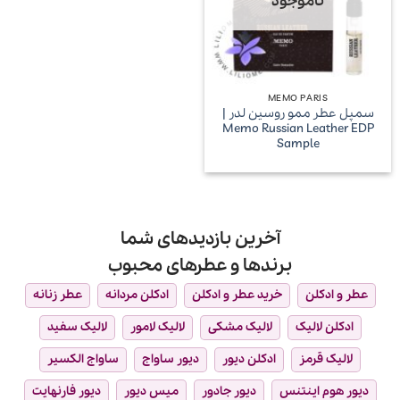
ناموجود
MEMO PARIS
سمپل عطر ممو روسین لدر |
Memo Russian Leather EDP
Sample
آخرین بازدیدهای شما
برندها و عطرهای محبوب
عطر و ادکلن
خرید عطر و ادکلن
ادکلن مردانه
عطر زنانه
ادکلن لالیک
لالیک مشکی
لالیک لامور
لالیک سفید
لالیک قرمز
ادکلن دیور
دیور ساواج
ساواج الکسیر
دیور هوم اینتنس
دیور جادور
میس دیور
دیور فارنهایت