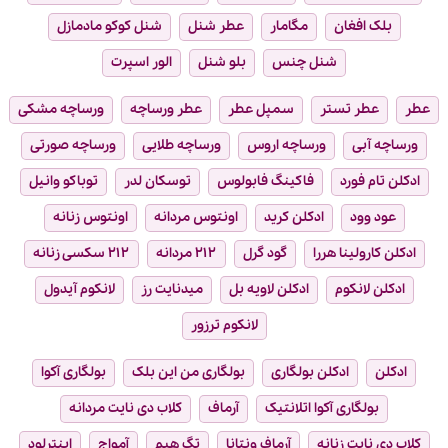
بلک افغان
مگامار
عطر شنل
شنل کوکو مادمازل
شنل چنس
بلو شنل
الور اسپرت
عطر
عطر تستر
سمپل عطر
عطر ورساچه
ورساچه مشکی
ورساچه آبی
ورساچه اروس
ورساچه طلایی
ورساچه صورتی
ادکلن تام فورد
فاکینگ فابولوس
توسکان لدر
توباکو وانیل
عود وود
ادکلن کرید
اونتوس مردانه
اونتوس زنانه
ادکلن کارولینا هررا
گود گرل
۲۱۲ مردانه
۲۱۲ سکسی زنانه
ادکلن لانکوم
ادکلن لاویه بل
میدنایت رز
لانکوم آیدول
لانکوم ترزور
ادکلن
ادکلن بولگاری
بولگاری من این بلک
بولگاری آکوا
بولگاری آکوا اتلانتیک
آرماف
کلاب دی نایت مردانه
کلاب دی نایت زنانه
آرماف ونتانا
تگ هیم
آمواج
اینترلود