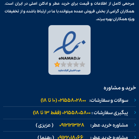
مرجعی کامل از اطلاعات و قیمت برای
خرید عطر و ادکلن
اصلی در ایران است.
همکاران گرامی از بخش فروش عمده میتوانند با ما در ارتباط باشند و از تخفیفات
ویژه همکاران بهره ببرند.
خرید و مشاوره
سوالات و سفارشات:
02155802800 (۱۰ تا ۱۸)
پیگیری سفارشات :
02155805800 (فقط ۱۳ تا ۱۸)
مشاوره خرید عطر:
09121213128
( عزیزی )
مشاوره خرید عطر:
09122018066
( رهنما )