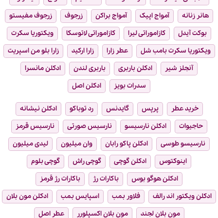
هانر زنانه
آمواج اپیک
آمواج براکن
زرجوف
زرجوف مفیستو
بوکت آیدل
کازاموراتی لیرا
کازاموراتی لاتوسکا
ویکتوریا سکرت
ویکتوریا سکرت بامب شل
عطر زارا
زارا ارکید
زارا بلو من اسپریت
آنجلز شیر
ادکلن باربری
باربری لندن
ادکلن مانسرا
سدرات بویز
ادکلن اصل
خرید عطر
پرپس
گایدنس
رد توباکو
ادکلن نیشانه
حاجیوات
ادکلن نارسیسو
نارسیس صورتی
نارسیس قرمز
نارسیسو طوسی
ادکلن پاکو رابان
وان میلیون
لیدی میلیون
اینوکتوس
ادکلن گوچی
گوچی راش
گوچی بلوم
ادکلن هوگو بوس
باکارات رژ
باکارات رژ قرمز
ادکلن ویکتور اند رالف
فلاور بمب
اسپایس بمب
ادکلن مون بلان
مون بلان لجند
مون بلان اکسپلورر
عطر اصل