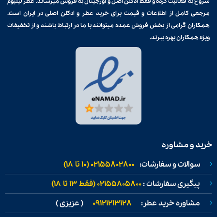
شروع به فعالیت کرده و فقط ادکلن اصل و اورجینال به فروش میرساند. عطر لیلیوم
مرجعی کامل از اطلاعات و قیمت برای
خرید عطر و ادکلن
اصلی در ایران است.
همکاران گرامی از بخش فروش عمده میتوانند با ما در ارتباط باشند و از تخفیفات
ویژه همکاران بهره ببرند.
خرید و مشاوره
سوالات و سفارشات:
02155802800 (۱۰ تا ۱۸)
پیگیری سفارشات :
02155805800 (فقط ۱۳ تا ۱۸)
مشاوره خرید عطر:
09121213128
( عزیزی )