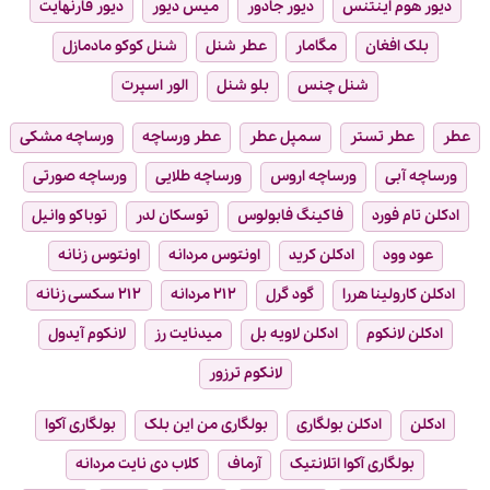
دیور هوم اینتنس
دیور جادور
میس دیور
دیور فارنهایت
بلک افغان
مگامار
عطر شنل
شنل کوکو مادمازل
شنل چنس
بلو شنل
الور اسپرت
عطر
عطر تستر
سمپل عطر
عطر ورساچه
ورساچه مشکی
ورساچه آبی
ورساچه اروس
ورساچه طلایی
ورساچه صورتی
ادکلن تام فورد
فاکینگ فابولوس
توسکان لدر
توباکو وانیل
عود وود
ادکلن کرید
اونتوس مردانه
اونتوس زنانه
ادکلن کارولینا هررا
گود گرل
۲۱۲ مردانه
۲۱۲ سکسی زنانه
ادکلن لانکوم
ادکلن لاویه بل
میدنایت رز
لانکوم آیدول
لانکوم ترزور
ادکلن
ادکلن بولگاری
بولگاری من این بلک
بولگاری آکوا
بولگاری آکوا اتلانتیک
آرماف
کلاب دی نایت مردانه