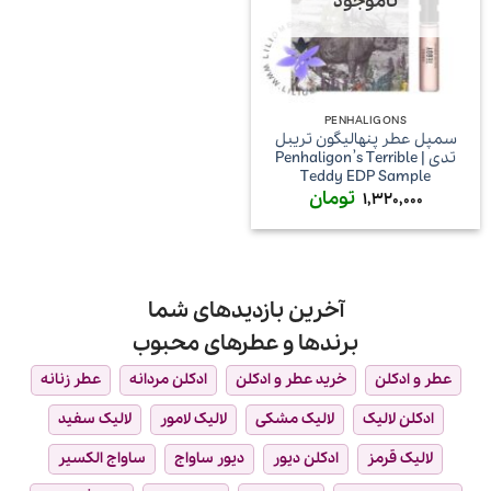
ناموجود
PENHALIGONS
سمپل عطر پنهالیگون تریبل
تدی | Penhaligon’s Terrible
Teddy EDP Sample
تومان
1,320,000
آخرین بازدیدهای شما
برندها و عطرهای محبوب
عطر و ادکلن
خرید عطر و ادکلن
ادکلن مردانه
عطر زنانه
ادکلن لالیک
لالیک مشکی
لالیک لامور
لالیک سفید
لالیک قرمز
ادکلن دیور
دیور ساواج
ساواج الکسیر