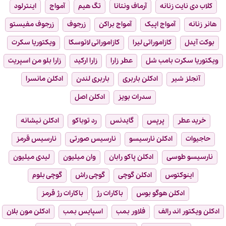
کلاب دی نایت زنانه
آرماف ونتانا
تگ هیم
آمواج
اینترلود
هانر زنانه
آمواج اپیک
آمواج براکن
زرجوف
زرجوف مفیستو
بوکت آیدل
کازاموراتی لیرا
کازاموراتی لاتوسکا
ویکتوریا سکرت
ویکتوریا سکرت بامب شل
عطر زارا
زارا ارکید
زارا بلو من اسپریت
آنجلز شیر
ادکلن باربری
باربری لندن
ادکلن مانسرا
سدرات بویز
ادکلن اصل
خرید عطر
پرپس
گایدنس
رد توباکو
ادکلن نیشانه
حاجیوات
ادکلن نارسیسو
نارسیس صورتی
نارسیس قرمز
نارسیسو طوسی
ادکلن پاکو رابان
وان میلیون
لیدی میلیون
اینوکتوس
ادکلن گوچی
گوچی راش
گوچی بلوم
ادکلن هوگو بوس
باکارات رژ
باکارات رژ قرمز
ادکلن ویکتور اند رالف
فلاور بمب
اسپایس بمب
ادکلن مون بلان