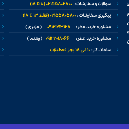
سوالات و سفارشات:
02155802800 (۱۰ تا ۱۸)
ط
پیگیری سفارشات :
02155805800 (فقط ۱۳ تا ۱۸)
مشاوره خرید عطر:
09121213128
( عزیزی )
مشاوره خرید عطر:
09122018066
( رهنما )
ن
ساعات کار:
۱۰ الی ۱۸ بجز تعطیلات