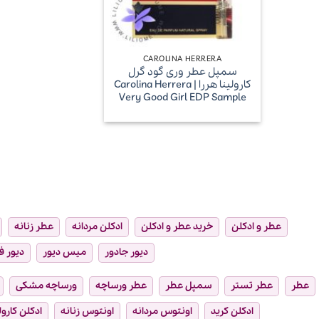
+
CAROLINA HERRERA
سمپل عطر وری گود گرل
کارولینا هررا | Carolina Herrera
Very Good Girl EDP Sample
عطر و ادکلن
خرید عطر و ادکلن
ادکلن مردانه
عطر زنانه
دیور جادور
میس دیور
دیور ف
عطر
عطر تستر
سمپل عطر
عطر ورساچه
ورساچه مشکی
ادکلن کرید
اونتوس مردانه
اونتوس زنانه
ادکلن کارول