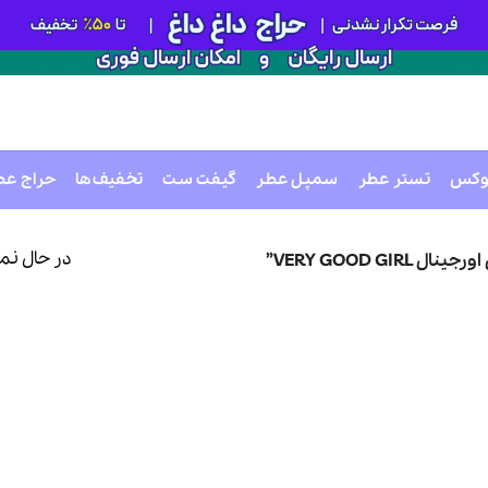
وکس
تستر عطر
سمپل عطر
گیفت ست
تخفیف‌ها
حراج عط
در حال نم
VERY GOOD ”