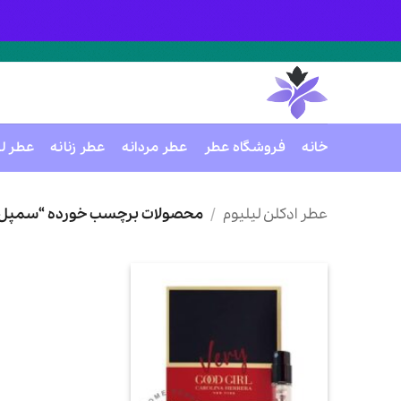
خانه
فروشگاه عطر
عطر مردانه
عطر زنانه
عطر ل
Ski
t
عطر ادکلن لیلیوم
/
محصولات برچسب خورده “سمپل اورجینال GIRL
conten