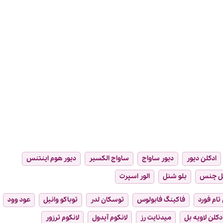
ادکلن دیور
دیور ساواج
ساواج الکسیر
دیور هوم اینتنس
ل چنس
بلو شنل
الور اسپرت
تام فورد
فاکینگ فابولوس
توسکان لدر
توباکو وانیل
عود وود
دکلن لاویه بل
میدنایت رز
لانکوم آیدول
لانکوم ترزور