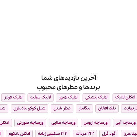
آخرین بازدیدهای شما
برندها و عطرهای محبوب
ادکلن لالیک
لالیک مشکی
لالیک لامور
لالیک سفید
لالیک قرمز
ارنهایت
بلک افغان
مگامار
عطر شنل
شنل کوکو مادمازل
شن
ورساچه آبی
ورساچه اروس
ورساچه طلایی
ورساچه صورتی
ادکلن 
ینا هررا
گود گرل
۲۱۲ مردانه
۲۱۲ سکسی زنانه
ادکلن لانکوم
ا