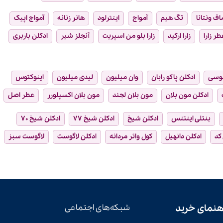
ماف ونتانا
تگ هیم
آمواج
اینترلود
هانر زنانه
آمواج اپیک
طر زارا
زارا ارکید
زارا بلو من اسپریت
آنجلز شیر
ادکلن باربری
وسی
ادکلن پاکو رابان
وان میلیون
لیدی میلیون
اینوکتوس
ادکلن مون بلان
مون بلان لجند
مون بلان اکسپلورر
عطر اصل
بنتلی اینتنس
ادکلن شیخ
ادکلن شیخ ۷۷
ادکلن شیخ ۷۰
 کد
ادکلن دانهیل
کول واتر مردانه
ادکلن لاگوست
لاگوست سبز
هنمای خرید
شبکه‌های اجتماعی