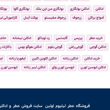
ادکلن
ادکلن بولگاری
بولگاری من این بلک
بولگاری آکوا
بولگار
آمواج براکن
زرجوف
زرجوف مفیستو
بوکت آیدل
کازاموراتی لیر
خرید عطر
پرپس
گایدنس
رد توباکو
ادکلن نیشانه
حاجی
ادکلن گوچی
گوچی راش
گوچی بلوم
ادکلن هوگو بوس
باکارات ر
خرید ادکلن
ادکلن زنانه
ادکلن کلوین کلین
ایفوریا زنانه
ای
ادکلن ایوسن لورن
ایوسن لورن وای
ادکلن لیبر زنانه
ایوسن لورن ل
فروشگاه عطر لیلیوم اولین سایت فروش
عطر و ادکلن