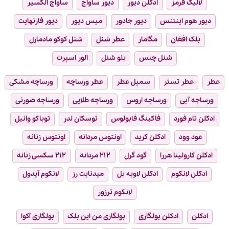
لالیک قرمز
ادکلن دیور
دیور ساواج
ساواج الکسیر
دیور هوم اینتنس
دیور جادور
میس دیور
دیور فارنهایت
بلک افغان
مگامار
عطر شنل
شنل کوکو مادمازل
شنل چنس
بلو شنل
الور اسپرت
عطر
عطر تستر
سمپل عطر
عطر ورساچه
ورساچه مشکی
ورساچه آبی
ورساچه اروس
ورساچه طلایی
ورساچه صورتی
ادکلن تام فورد
فاکینگ فابولوس
توسکان لدر
توباکو وانیل
عود وود
ادکلن کرید
اونتوس مردانه
اونتوس زنانه
ادکلن کارولینا هررا
گود گرل
۲۱۲ مردانه
۲۱۲ سکسی زنانه
ادکلن لانکوم
ادکلن لاویه بل
میدنایت رز
لانکوم آیدول
لانکوم ترزور
ادکلن
ادکلن بولگاری
بولگاری من این بلک
بولگاری آکوا