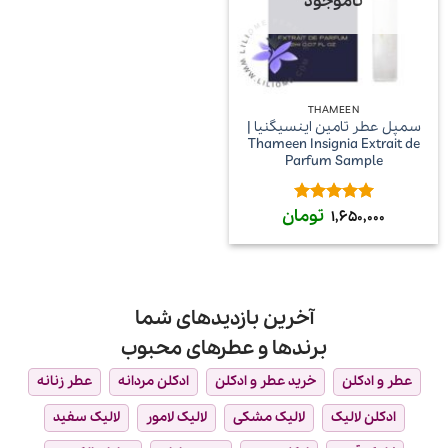
ناموجود
THAMEEN
سمپل عطر تامین اینسیگنیا |
Thameen Insignia Extrait de
Parfum Sample
تومان
امتیاز
5
از
1,650,000
5
آخرین بازدیدهای شما
برندها و عطرهای محبوب
عطر و ادکلن
خرید عطر و ادکلن
ادکلن مردانه
عطر زنانه
ادکلن لالیک
لالیک مشکی
لالیک لامور
لالیک سفید