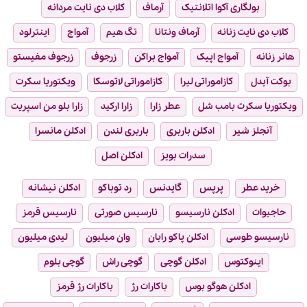
بولگاری آکوا اتلانتیک
آرماف
کلاب دی نایت مردانه
کلاب دی نایت زنانه
آرماف ونتانا
تگ هیم
آمواج
اینترلود
هانر زنانه
آمواج اپیک
آمواج براکن
زرجوف
زرجوف مفیستو
بوکت آیدل
کازاموراتی لیرا
کازاموراتی لاتوسکا
ویکتوریا سکرت
ویکتوریا سکرت بامب شل
عطر زارا
زارا ارکید
زارا بلو من اسپریت
آنجلز شیر
ادکلن باربری
باربری لندن
ادکلن مانسرا
سدرات بویز
ادکلن اصل
خرید عطر
پرپس
گایدنس
رد توباکو
ادکلن نیشانه
حاجیوات
ادکلن نارسیسو
نارسیس صورتی
نارسیس قرمز
نارسیسو طوسی
ادکلن پاکو رابان
وان میلیون
لیدی میلیون
اینوکتوس
ادکلن گوچی
گوچی راش
گوچی بلوم
ادکلن هوگو بوس
باکارات رژ
باکارات رژ قرمز