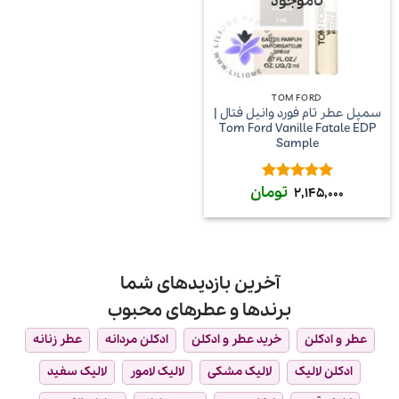
ناموجود
TOM FORD
سمپل عطر تام فورد وانیل فتال |
Tom Ford Vanille Fatale EDP
Sample
تومان
امتیاز
5
از
2,145,000
5
آخرین بازدیدهای شما
برندها و عطرهای محبوب
عطر و ادکلن
خرید عطر و ادکلن
ادکلن مردانه
عطر زنانه
ادکلن لالیک
لالیک مشکی
لالیک لامور
لالیک سفید