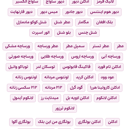
لالیک قرمز
ادکلن دیور
دیور ساواج
ساواج الکسیر
دیور هوم اینتنس
دیور جادور
میس دیور
دیور فارنهایت
بلک افغان
مگامار
عطر شنل
شنل کوکو مادمازل
شنل چنس
بلو شنل
الور اسپرت
عطر
عطر تستر
سمپل عطر
عطر ورساچه
ورساچه مشکی
ورساچه آبی
ورساچه اروس
ورساچه طلایی
ورساچه صورتی
ادکلن تام فورد
فاکینگ فابولوس
توسکان لدر
توباکو وانیل
عود وود
ادکلن کرید
اونتوس مردانه
اونتوس زنانه
ادکلن کارولینا هررا
گود گرل
۲۱۲ مردانه
۲۱۲ سکسی زنانه
ادکلن لانکوم
ادکلن لاویه بل
میدنایت رز
لانکوم آیدول
لانکوم ترزور
ادکلن
ادکلن بولگاری
بولگاری من این بلک
بولگاری آکوا