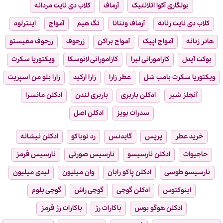
بولگاری آکوا اتلانتیک
آرماف
کلاب دی نایت مردانه
کلاب دی نایت زنانه
آرماف ونتانا
تگ هیم
آمواج
اینترلود
هانر زنانه
آمواج اپیک
آمواج براکن
زرجوف
زرجوف مفیستو
بوکت آیدل
کازاموراتی لیرا
کازاموراتی لاتوسکا
ویکتوریا سکرت
ویکتوریا سکرت بامب شل
عطر زارا
زارا ارکید
زارا بلو من اسپریت
آنجلز شیر
ادکلن باربری
باربری لندن
ادکلن مانسرا
سدرات بویز
ادکلن اصل
خرید عطر
پرپس
گایدنس
رد توباکو
ادکلن نیشانه
حاجیوات
ادکلن نارسیسو
نارسیس صورتی
نارسیس قرمز
نارسیسو طوسی
ادکلن پاکو رابان
وان میلیون
لیدی میلیون
اینوکتوس
ادکلن گوچی
گوچی راش
گوچی بلوم
ادکلن هوگو بوس
باکارات رژ
باکارات رژ قرمز