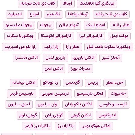
بولگاری آکوا اتلانتیک
آرماف
کلاب دی نایت مردانه
کلاب دی نایت زنانه
آرماف ونتانا
تگ هیم
آمواج
اینترلود
هانر زنانه
آمواج اپیک
آمواج براکن
زرجوف
زرجوف مفیستو
بوکت آیدل
کازاموراتی لیرا
کازاموراتی لاتوسکا
ویکتوریا سکرت
ویکتوریا سکرت بامب شل
عطر زارا
زارا ارکید
زارا بلو من اسپریت
آنجلز شیر
ادکلن باربری
باربری لندن
ادکلن مانسرا
سدرات بویز
ادکلن اصل
خرید عطر
پرپس
گایدنس
رد توباکو
ادکلن نیشانه
حاجیوات
ادکلن نارسیسو
نارسیس صورتی
نارسیس قرمز
نارسیسو طوسی
ادکلن پاکو رابان
وان میلیون
لیدی میلیون
اینوکتوس
ادکلن گوچی
گوچی راش
گوچی بلوم
ادکلن هوگو بوس
باکارات رژ
باکارات رژ قرمز