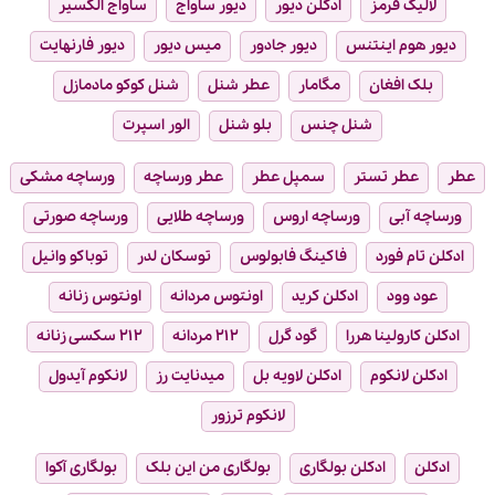
لالیک قرمز
ادکلن دیور
دیور ساواج
ساواج الکسیر
دیور هوم اینتنس
دیور جادور
میس دیور
دیور فارنهایت
بلک افغان
مگامار
عطر شنل
شنل کوکو مادمازل
شنل چنس
بلو شنل
الور اسپرت
عطر
عطر تستر
سمپل عطر
عطر ورساچه
ورساچه مشکی
ورساچه آبی
ورساچه اروس
ورساچه طلایی
ورساچه صورتی
ادکلن تام فورد
فاکینگ فابولوس
توسکان لدر
توباکو وانیل
عود وود
ادکلن کرید
اونتوس مردانه
اونتوس زنانه
ادکلن کارولینا هررا
گود گرل
۲۱۲ مردانه
۲۱۲ سکسی زنانه
ادکلن لانکوم
ادکلن لاویه بل
میدنایت رز
لانکوم آیدول
لانکوم ترزور
ادکلن
ادکلن بولگاری
بولگاری من این بلک
بولگاری آکوا