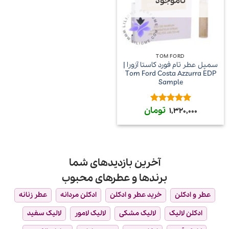
ناموجود
TOM FORD
سمپل عطر تام فورد کاستا آزورا |
Tom Ford Costa Azzurra EDP
Sample
تومان
امتیاز
5
از
1,320,000
5
آخرین بازدیدهای شما
برندها و عطرهای محبوب
عطر و ادکلن
خرید عطر و ادکلن
ادکلن مردانه
عطر زنانه
ادکلن لالیک
لالیک مشکی
لالیک لامور
لالیک سفید