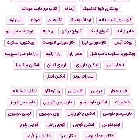
بولگاری آکوا اتلانتیک
آرماف
کلاب دی نایت مردانه
کلاب دی نایت زنانه
آرماف ونتانا
تگ هیم
آمواج
اینترلود
هانر زنانه
آمواج اپیک
آمواج براکن
زرجوف
زرجوف مفیستو
بوکت آیدل
کازاموراتی لیرا
کازاموراتی لاتوسکا
ویکتوریا سکرت
ویکتوریا سکرت بامب شل
عطر زارا
زارا ارکید
زارا بلو من اسپریت
آنجلز شیر
ادکلن باربری
باربری لندن
ادکلن مانسرا
سدرات بویز
ادکلن اصل
خرید عطر
پرپس
گایدنس
رد توباکو
ادکلن نیشانه
حاجیوات
ادکلن نارسیسو
نارسیس صورتی
نارسیس قرمز
نارسیسو طوسی
ادکلن پاکو رابان
وان میلیون
لیدی میلیون
اینوکتوس
ادکلن گوچی
گوچی راش
گوچی بلوم
ادکلن هوگو بوس
باکارات رژ
باکارات رژ قرمز