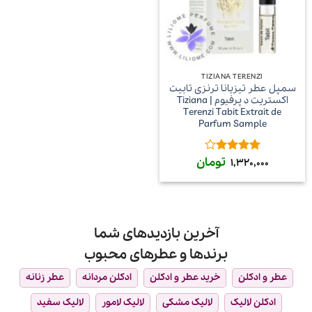
TIZIANA TERENZI
سمپل عطر تیزیانا ترنزی تابیت
اکستریت د پرفیوم | Tiziana
Terenzi Tabit Extrait de
Parfum Sample
تومان
امتیاز
4
1,320,000
از 5
آخرین بازدیدهای شما
برندها و عطرهای محبوب
عطر و ادکلن
خرید عطر و ادکلن
ادکلن مردانه
عطر زنانه
ادکلن لالیک
لالیک مشکی
لالیک لامور
لالیک سفید