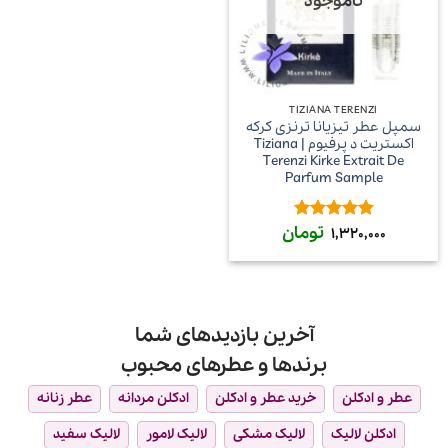
ناموجود
TIZIANA TERENZI
سمپل عطر تیزیانا ترنزی کرکه
اکستریت د پرفیوم | Tiziana
Terenzi Kirke Extrait De
Parfum Sample
تومان
امتیاز
5
از
1,320,000
5
آخرین بازدیدهای شما
برندها و عطرهای محبوب
عطر و ادکلن
خرید عطر و ادکلن
ادکلن مردانه
عطر زنانه
ادکلن لالیک
لالیک مشکی
لالیک لامور
لالیک سفید