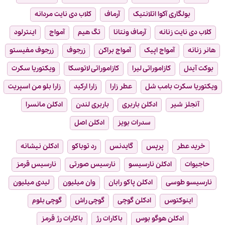
بولگاری آکوا اتلانتیک
آرماف
کلاب دی نایت مردانه
کلاب دی نایت زنانه
آرماف ونتانا
تگ هیم
آمواج
اینترلود
هانر زنانه
آمواج اپیک
آمواج براکن
زرجوف
زرجوف مفیستو
بوکت آیدل
کازاموراتی لیرا
کازاموراتی لاتوسکا
ویکتوریا سکرت
ویکتوریا سکرت بامب شل
عطر زارا
زارا ارکید
زارا بلو من اسپریت
آنجلز شیر
ادکلن باربری
باربری لندن
ادکلن مانسرا
سدرات بویز
ادکلن اصل
خرید عطر
پرپس
گایدنس
رد توباکو
ادکلن نیشانه
حاجیوات
ادکلن نارسیسو
نارسیس صورتی
نارسیس قرمز
نارسیسو طوسی
ادکلن پاکو رابان
وان میلیون
لیدی میلیون
اینوکتوس
ادکلن گوچی
گوچی راش
گوچی بلوم
ادکلن هوگو بوس
باکارات رژ
باکارات رژ قرمز