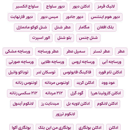
لالیک قرمز
ادکلن دیور
دیور ساواج
ساواج الکسیر
دیور هوم اینتنس
دیور جادور
میس دیور
دیور فارنهایت
بلک افغان
مگامار
عطر شنل
شنل کوکو مادمازل
شنل چنس
بلو شنل
الور اسپرت
عطر
عطر تستر
سمپل عطر
عطر ورساچه
ورساچه مشکی
ورساچه آبی
ورساچه اروس
ورساچه طلایی
ورساچه صورتی
ادکلن تام فورد
فاکینگ فابولوس
توسکان لدر
توباکو وانیل
عود وود
ادکلن کرید
اونتوس مردانه
اونتوس زنانه
ادکلن کارولینا هررا
گود گرل
۲۱۲ مردانه
۲۱۲ سکسی زنانه
ادکلن لانکوم
ادکلن لاویه بل
میدنایت رز
لانکوم آیدول
لانکوم ترزور
ادکلن
ادکلن بولگاری
بولگاری من این بلک
بولگاری آکوا