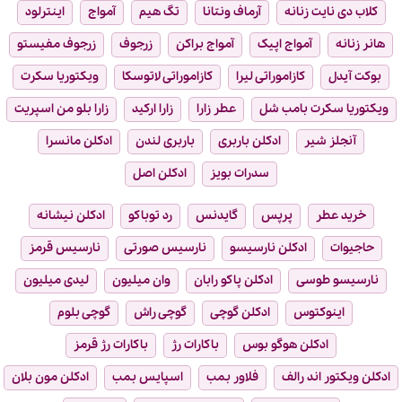
کلاب دی نایت زنانه
آرماف ونتانا
تگ هیم
آمواج
اینترلود
هانر زنانه
آمواج اپیک
آمواج براکن
زرجوف
زرجوف مفیستو
بوکت آیدل
کازاموراتی لیرا
کازاموراتی لاتوسکا
ویکتوریا سکرت
ویکتوریا سکرت بامب شل
عطر زارا
زارا ارکید
زارا بلو من اسپریت
آنجلز شیر
ادکلن باربری
باربری لندن
ادکلن مانسرا
سدرات بویز
ادکلن اصل
خرید عطر
پرپس
گایدنس
رد توباکو
ادکلن نیشانه
حاجیوات
ادکلن نارسیسو
نارسیس صورتی
نارسیس قرمز
نارسیسو طوسی
ادکلن پاکو رابان
وان میلیون
لیدی میلیون
اینوکتوس
ادکلن گوچی
گوچی راش
گوچی بلوم
ادکلن هوگو بوس
باکارات رژ
باکارات رژ قرمز
ادکلن ویکتور اند رالف
فلاور بمب
اسپایس بمب
ادکلن مون بلان