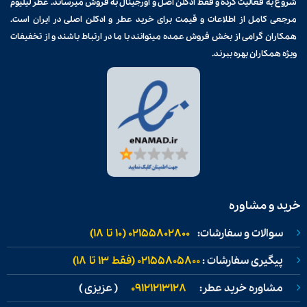
شروع به فعالیت کرده و فقط ادکلن اصل و اورجینال به فروش میرساند. عطر لیلیوم
مرجعی کامل از اطلاعات و قیمت برای
خرید عطر و ادکلن
اصلی در ایران است.
همکاران گرامی از بخش فروش عمده میتوانند با ما در ارتباط باشند و از تخفیفات
ویژه همکاران بهره ببرند.
خرید و مشاوره
سوالات و سفارشات:
02155802800 (۱۰ تا ۱۸)
پیگیری سفارشات :
02155805800 (فقط ۱۳ تا ۱۸)
مشاوره خرید عطر:
09121213128
( عزیزی )