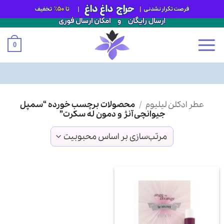
0
Ski
عطر ادکلن لیلیوم
/
محصولات برچسب خورده “سمپل
t
جیوانچی آنژ و دمون له سکرت”
conten