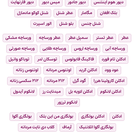
دیور هوم اینتنس
دیور جادور
میس دیور
دیور فارنهایت
بلک افغان
مگامار
عطر شنل
شنل کوکو مادمازل
شنل چنس
بلو شنل
الور اسپرت
عطر
عطر تستر
سمپل عطر
عطر ورساچه
ورساچه مشکی
ورساچه آبی
ورساچه اروس
ورساچه طلایی
ورساچه صورتی
ادکلن تام فورد
فاکینگ فابولوس
توسکان لدر
توباکو وانیل
عود وود
ادکلن کرید
اونتوس مردانه
اونتوس زنانه
ادکلن کارولینا هررا
گود گرل
۲۱۲ مردانه
۲۱۲ سکسی زنانه
ادکلن لانکوم
ادکلن لاویه بل
میدنایت رز
لانکوم آیدول
لانکوم ترزور
ادکلن
ادکلن بولگاری
بولگاری من این بلک
بولگاری آکوا
بولگاری آکوا اتلانتیک
آرماف
کلاب دی نایت مردانه