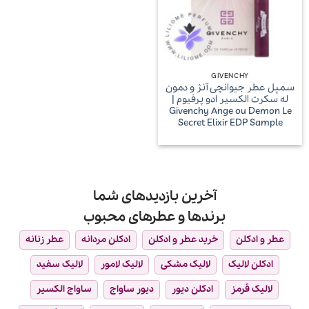
GIVENCHY
سمپل عطر جیوانچی آنژ و دمون
له سکرت الکسیر ادو پرفیوم |
Givenchy Ange ou Demon Le
Secret Elixir EDP Sample
آخرین بازدیدهای شما
برندها و عطرهای محبوب
عطر و ادکلن
خرید عطر و ادکلن
ادکلن مردانه
عطر زنانه
ادکلن لالیک
لالیک مشکی
لالیک لامور
لالیک سفید
لالیک قرمز
ادکلن دیور
دیور ساواج
ساواج الکسیر