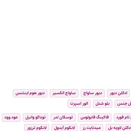
ادکلن دیور
دیور ساواج
ساواج الکسیر
دیور هوم اینتنس
ل چنس
بلو شنل
الور اسپرت
تام فورد
فاکینگ فابولوس
توسکان لدر
توباکو وانیل
عود وود
دکلن لاویه بل
میدنایت رز
لانکوم آیدول
لانکوم ترزور