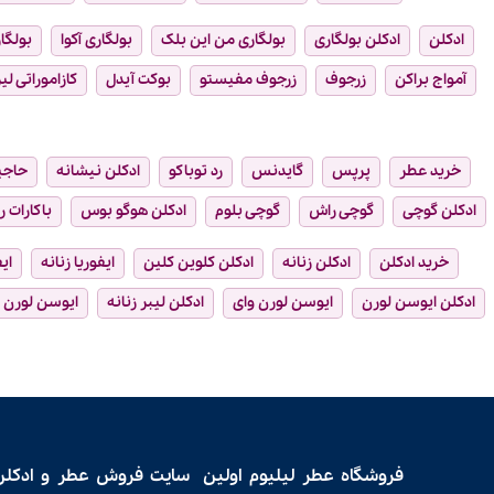
ادکلن
ادکلن بولگاری
بولگاری من این بلک
بولگاری آکوا
بولگار
آمواج براکن
زرجوف
زرجوف مفیستو
بوکت آیدل
کازاموراتی لیر
خرید عطر
پرپس
گایدنس
رد توباکو
ادکلن نیشانه
حاجی
ادکلن گوچی
گوچی راش
گوچی بلوم
ادکلن هوگو بوس
باکارات ر
خرید ادکلن
ادکلن زنانه
ادکلن کلوین کلین
ایفوریا زنانه
ای
ادکلن ایوسن لورن
ایوسن لورن وای
ادکلن لیبر زنانه
ایوسن لورن ل
فروشگاه عطر لیلیوم اولین سایت فروش
عطر و ادکلن