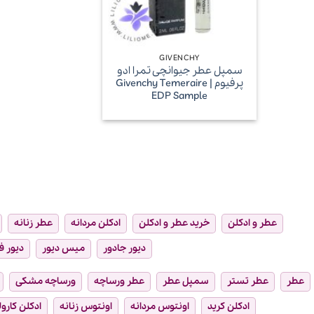
+
GIVENCHY
سمپل عطر جیوانچی تمرا ادو
پرفیوم | Givenchy Temeraire
EDP Sample
عطر و ادکلن
خرید عطر و ادکلن
ادکلن مردانه
عطر زنانه
دیور جادور
میس دیور
دیور ف
عطر
عطر تستر
سمپل عطر
عطر ورساچه
ورساچه مشکی
ادکلن کرید
اونتوس مردانه
اونتوس زنانه
ادکلن کارول