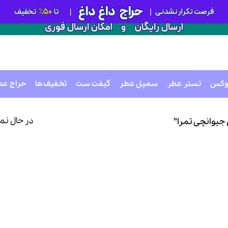
وکس
تستر عطر
سمپل عطر
گیفت ست
تخفیف‌ها
حراج عط
در حال نم
یوانچی تمرا”