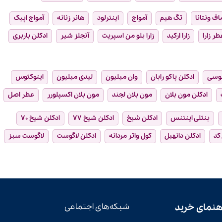
ماف ونتانا
تگ هیم
آمواج
اینترلود
هانر زنانه
آمواج اپیک
طر زارا
زارا ارکید
زارا بلو من اسپریت
آنجلز شیر
ادکلن باربری
وسی
ادکلن پاکو رابان
وان میلیون
لیدی میلیون
اینوکتوس
ادکلن مون بلان
مون بلان لجند
مون بلان اکسپلورر
عطر اصل
بنتلی اینتنس
ادکلن شیخ
ادکلن شیخ ۷۷
ادکلن شیخ ۷۰
 کد
ادکلن دانهیل
کول واتر مردانه
ادکلن لاگوست
لاگوست سبز
هنمای خرید
شبکه‌های اجتماعی