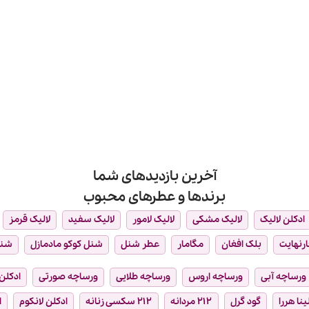
آخرین بازدیدهای شما
برندها و عطرهای محبوب
ادکلن لالیک
لالیک مشکی
لالیک لامور
لالیک سفید
لالیک قرمز
ارنهایت
بلک افغان
مگامار
عطر شنل
شنل کوکو مادمازل
شن
ورساچه آبی
ورساچه اروس
ورساچه طلایی
ورساچه صورتی
ادکلن 
ینا هررا
گود گرل
۲۱۲ مردانه
۲۱۲ سکسی زنانه
ادکلن لانکوم
ا