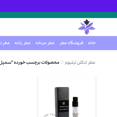
خانه
فروشگاه عطر
عطر مردانه
عطر زنانه
عطر ل
Ski
t
عطر ادکلن لیلیوم
/
محصولات برچسب خورده “سمپل ج
conten