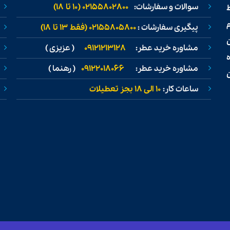
سوالات و سفارشات:
02155802800 (۱۰ تا ۱۸)
ط
پیگیری سفارشات :
02155805800 (فقط ۱۳ تا ۱۸)
مشاوره خرید عطر:
09121213128
( عزیزی )
مشاوره خرید عطر:
09122018066
( رهنما )
ن
ساعات کار:
۱۰ الی ۱۸ بجز تعطیلات